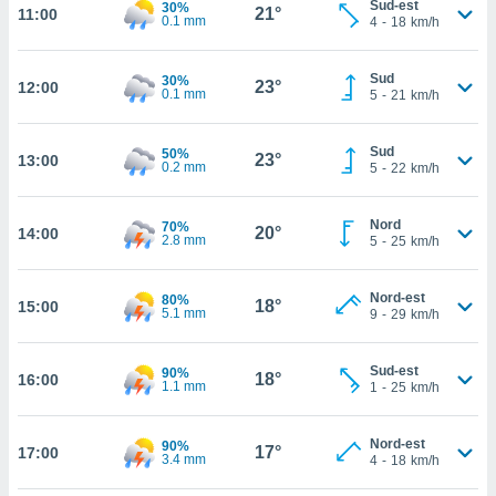
Sud-est
30%
21°
11:00
rouver
0.1 mm
4
-
18
km/h
ations
Sud
re
30%
23°
12:00
0.1 mm
5
-
21
km/h
que de
kies
r votre
Sud
50%
23°
13:00
ement à
0.2 mm
5
-
22
km/h
ment en
sur le
Nord
70%
20°
14:00
2.8 mm
5
-
25
km/h
res des
kies
le au
Nord-est
80%
18°
15:00
page de
5.1 mm
9
-
29
km/h
te web.
Sud-est
90%
MENT,
18°
16:00
1.1 mm
1
-
25
km/h
 les
logies
Nord-est
90%
17°
17:00
3.4 mm
e
4
-
18
km/h
s