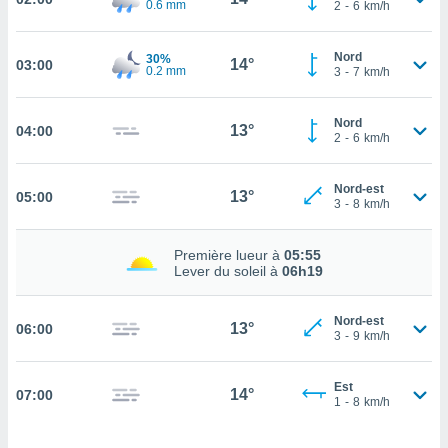
0.6 mm
2
-
6
km/h
cité
ue
Nord
30%
lisée,
14°
03:00
ACCEPTER
0.2 mm
3
-
7
km/h
ur des
ET
ions
CONTINUER
es par le
Nord
13°
04:00
2
-
6
km/h
 cookies
PARAMÈTRES
gies
Nord-est
13°
es, nous
05:00
3
-
8
km/h
de
 notre
afin de
Première lueur à
05:55
Lever du soleil à
06h19
r à vous
r
ment des
Nord-est
13°
06:00
 de très
3
-
9
km/h
alité.
ant sur
Est
14°
07:00
n «
1
-
8
km/h
 et
r »,