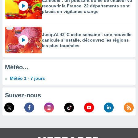
Canicule : un puissant dôme de chaleur va
es
recouvrir la France. 22 départements sont
 :
placés en vigilance orange
et/ou
 à des
ions sur
eil,
Jusqu'à 42°C cette semaine : une nouvelle
des
canicule s'installe, découvrez les régions
limitées
les plus touchées
nner la
, créer
Météo...
ils pour
ité
Météo 1 - 7 jours
lisée,
des
our
Suivez-nous
nner des
és
lisées,
s profils
enus
lisés,
des
our