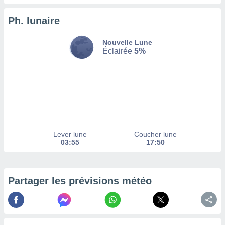
enaires
Ph. lunaire
s des
 des
nts
Nouvelle Lune
 ou des
Éclairée
5%
gies
es pour
 accéder
r des
lles
ue votre
r ce site
Lever lune
Coucher lune
03:55
17:50
 IP et
ifiants
es.
Partager les prévisions météo
eurs
traiter
nées
lles sur
d'un