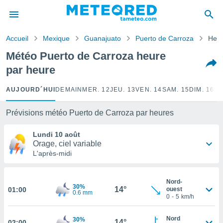
e
ntialité
Accueil
Mexique
Guanajuato
Puerto de Carroza
Heur
enu de
o.com
Météo Puerto de Carroza heure
o.com) a
par heure
aré par
onnels
AUJOURD´HUI
DEMAIN
MER. 12
JEU. 13
VEN. 14
SAM. 15
DIM. 16
LU
arantir
té des
Prévisions météo Puerto de Carroza par heures
ions
. Vous
Lundi 10 août
accéder
Orage, ciel variable
e en
L'après-midi
 les
s :
Nord-
30%
14°
01:00
ouest
0.6 mm
r les
0
-
5
km/h
s et
r
Nord
30%
14°
tement
02:00