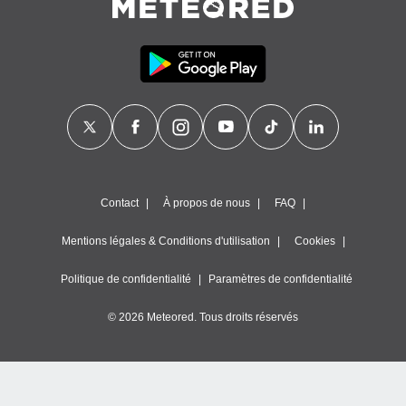
nner des
s
lisés,
la
ance des
s,
la
ance des
s,
dre les
par le
Contact
À propos de nous
FAQ
ques ou
inaisons
Mentions légales & Conditions d'utilisation
Cookies
ées
nt de
Politique de confidentialité
Paramètres de confidentialité
tes
,
© 2026 Meteored. Tous droits réservés
er et
r les
 utiliser
nées
 pour