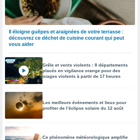
égitime,
vous
vous
 Pour ce
ous
Il éloigne guêpes et araignées de votre terrasse :
etirer
découvrez ce déchet de cuisine courant qui peut
vous aider
ement
 opposer
ement
nées à
Grêle et vents violents : 8 départements
ment en
placés en vigilance orange pour des
 sur «
orages violents à partir de 17 heures
res
» ou
e
que de
kies
Les meilleurs événements et lieux pour
ite web.
profiter de l’éclipse solaire du 12 août
t nos
ires
ons le
ent des
Ce phénomène météorologique amplifie