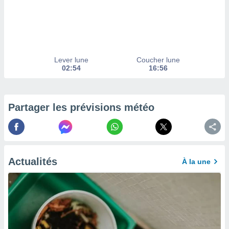
enaires
s des
 des
nts
 ou des
Lever lune
Coucher lune
gies
02:54
16:56
es pour
 accéder
r des
Partager les prévisions météo
lles
ue votre
r ce site
 IP et
ifiants
Actualités
À la une
es.
eurs
traiter
nées
lles sur
d'un