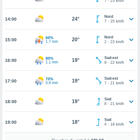
7
-
23
km/h
rouver
ations
Nord
24°
14:00
7
-
25
km/h
re
que de
kies
Nord
60%
20°
15:00
r votre
1.7 mm
2
-
23
km/h
ement à
ment en
Sud-est
sur le
80%
19°
16:00
1.1 mm
8
-
22
km/h
res des
kies
Sud-est
70%
19°
17:00
le au
0.8 mm
7
-
21
km/h
page de
te web.
Sud
19°
18:00
8
-
21
km/h
MENT,
 les
Sud
18°
19:00
logies
4
-
18
km/h
e
s