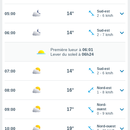
cité
Sud-est
ue
14°
05:00
2
-
6
km/h
lisée,
ACCEPTER
ur des
ET
ions
Sud-est
CONTINUER
14°
06:00
es par le
2
-
7
km/h
 cookies
PARAMÈTRES
Première lueur à
06:01
gies
Lever du soleil à
06h24
es, nous
de
 notre
Sud-est
14°
07:00
2
-
6
km/h
afin de
r à vous
r
Nord-est
16°
ment des
08:00
1
-
8
km/h
 de très
alité.
Nord-
17°
09:00
ouest
ant sur
0
-
9
km/h
n «
 et
Nord-ouest
r »,
19°
10:00