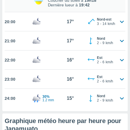
Coucher du soleil à
19h18
Dernière lueur à
19:42
tez pas
ation de
Nord-est
, vous
17°
20:00
3
-
14
km/h
z à
à notre
Nord
17°
21:00
.com.
2
-
9
km/h
 cas,
us
Est
ns que
16°
22:00
2
-
6
km/h
s
ires
Est
16°
23:00
urer la
2
-
6
km/h
on sur le
 seront
Nord
30%
, et que
15°
24:00
1.2 mm
2
-
9
km/h
ies ne
as
pour
Graphique météo heure par heure pour
 le
ement
Janamuato