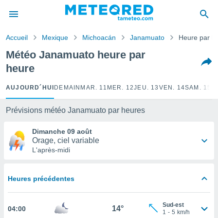
e
ntialité
Accueil
Mexique
Michoacán
Janamuato
Heure par h
enu de
o.com
Météo Janamuato heure par
o.com) a
heure
aré par
onnels
AUJOURD´HUI
DEMAIN
MAR. 11
MER. 12
JEU. 13
VEN. 14
SAM. 15
D
arantir
té des
Prévisions météo Janamuato par heures
ions
. Vous
Dimanche 09 août
accéder
Orage, ciel variable
e en
L'après-midi
 les
s :
Heures précédentes
r les
s et
Sud-est
r
14°
04:00
1
-
5
km/h
tement