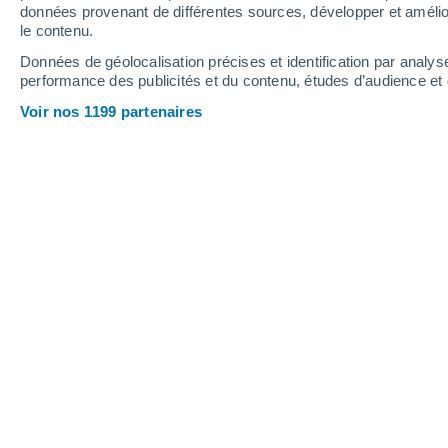
2.7
données provenant de différentes sources, développer et amélior
1
0.7
0.2
0.2
le contenu.
Mercredi
5
Jeudi
6
Données de géolocalisation précises et identification par analys
performance des publicités et du contenu, études d’audience e
Voir nos 1199 partenaires
Prévisions météo Guadalupe Victoria
MERCREDI 05 AOÛT
L'après-midi
Orage, ciel variable
Lever du soleil à
05h35
Coucher du soleil à
18h38
Première lueur à
05:12
Dernière lueur à
19:02
Ph. lunaire