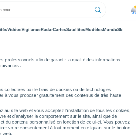
ités
Vidéos
Vigilance
Radar
Cartes
Satellites
Modèles
Monde
Ski
professionnels afin de garantir la qualité des informations
suivantes :
 Virocha)
Heure par heure
s collectées par le biais de cookies ou de technologies
nuer à vous proposer gratuitement des contenus de très haute
ria (La Virocha) heure
z au site web et vous acceptez l'installation de tous les cookies,
vre et d'analyser le comportement sur le site, ainsi que de
é et du contenu personnalisé en fonction de celui-ci. Vous pouvez
tirer votre consentement à tout moment en cliquant sur le bouton
te web.