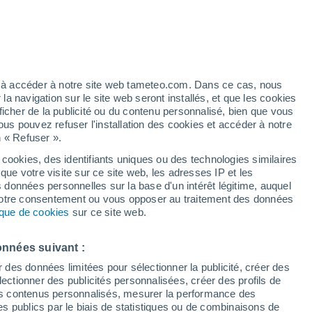
pour Guadalupe Victoria (La Virocha)
VENT
PRÉCIPITATIONS
ez à accéder à notre site web tameteo.com. Dans ce cas, nous
 navigation sur le site web seront installés, et que les cookies
12
15
18
21
00
03
06
09
12
15
18
21
00
ficher de la publicité ou du contenu personnalisé, bien que vous
ous pouvez refuser l'installation des cookies et accéder à notre
n « Refuser ».
 cookies, des identifiants uniques ou des technologies similaires
que votre visite sur ce site web, les adresses IP et les
s données personnelles sur la base d'un intérêt légitime, auquel
33°
 votre consentement ou vous opposer au traitement des données
32°
32°
tique de cookies
sur ce site web.
31°
28°
28°
onnées suivant :
27°
26°
26°
r des données limitées pour sélectionner la publicité, créer des
26°
26°
26°
26°
sélectionner des publicités personnalisées, créer des profils de
 des contenus personnalisés, mesurer la performance des
s publics par le biais de statistiques ou de combinaisons de
3.1
3.1