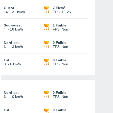
Ouest
7 Élevé
14
-
31 km/h
FPS:
15-25
Sud-ouest
1 Faible
4
-
18 km/h
FPS:
Non
Nord-est
0 Faible
6
-
13 km/h
FPS:
Non
Est
0 Faible
3
-
6 km/h
FPS:
Non
Nord-est
0 Faible
6
-
10 km/h
FPS:
Non
Est
0 Faible