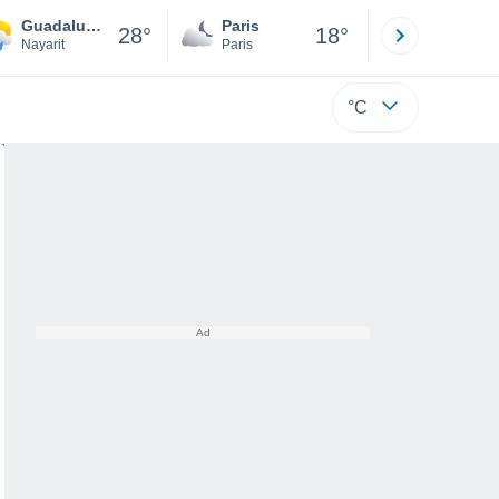
Guadalupe Victoria (La Virocha)
Paris
Montpelli
28°
18°
Nayarit
Paris
Hérault
°C