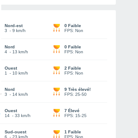
Nord-est
0 Faible
3
-
9 km/h
FPS:
Non
Nord
0 Faible
4
-
13 km/h
FPS:
Non
Ouest
2 Faible
1
-
10 km/h
FPS:
Non
Nord
9 Très élevé!
3
-
14 km/h
FPS:
25-50
Ouest
7 Élevé
14
-
33 km/h
FPS:
15-25
Sud-ouest
1 Faible
6
-
23 km/h
FPS:
Non