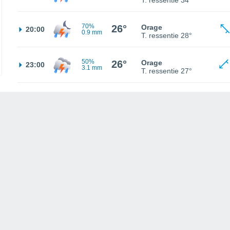
T. ressentie
34°
70%
26°
Orage
20:00
0.9 mm
T. ressentie
28°
50%
26°
Orage
23:00
3.1 mm
T. ressentie
27°