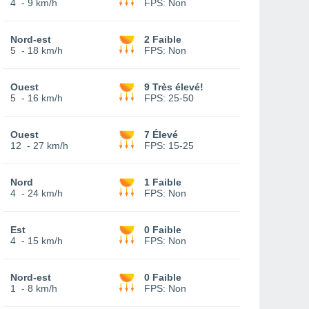
4
-
9 km/h
FPS:
Non
Nord-est
2 Faible
5
-
18 km/h
FPS:
Non
Ouest
9 Très élevé!
5
-
16 km/h
FPS:
25-50
Ouest
7 Élevé
12
-
27 km/h
FPS:
15-25
Nord
1 Faible
4
-
24 km/h
FPS:
Non
Est
0 Faible
4
-
15 km/h
FPS:
Non
Nord-est
0 Faible
1
-
8 km/h
FPS:
Non