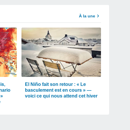
À la une
is,
El Niño fait son retour : « Le
nario
basculement est en cours » —
 »
voici ce qui nous attend cet hiver
e