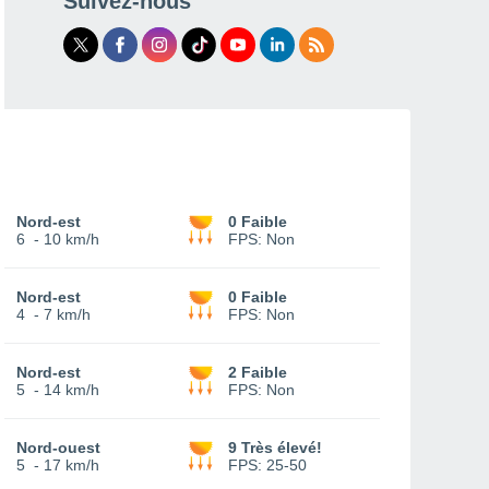
Suivez-nous
Nord-est
0 Faible
6
-
10 km/h
FPS:
Non
Nord-est
0 Faible
4
-
7 km/h
FPS:
Non
Nord-est
2 Faible
5
-
14 km/h
FPS:
Non
Nord-ouest
9 Très élevé!
5
-
17 km/h
FPS:
25-50