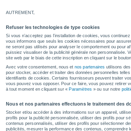
AUTREMENT,
Graphique météo heure par heure 
Refuser les technologies de type cookies
SYMBOLE
TEMPÉRATURE
Si vous n'acceptez pas l'installation de cookies, vous continu
vous informons que seuls les cookies nécessaires pour assurer la
00
03
06
09
12
15
18
21
00
03
06
09
ne seront pas utilisés pour analyser le comportement ou pour af
puissiez visualiser de la publicité générale non personnalisée. V
site web par le biais de cette inscription en cliquant sur le bouto
Avec votre consentement, nous et
nos partenaires
utilisons des
pour stocker, accéder et traiter des données personnelles telles 
34°
identifiants de cookies. Certains fournisseurs peuvent traiter vo
33°
vous pouvez vous opposer. Pour ce faire, vous pouvez retirer
à tout moment en cliquant sur «
Paramètres
» ou sur notre
poli
31°
30°
Nous et nos partenaires effectuons le traitement des d
28°
27°
26°
Stocker et/ou accéder à des informations sur un appareil, utilise
26°
26°
26°
25°
profils pour la publicité personnalisée, utiliser des profils pour 
contenus personnalisés, utiliser des profils pour sélectionner
publicités, mesurer la performance des contenus, comprendre le