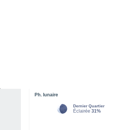
VENDREDI 07 AOÛT
Toute la journée
Orage, ciel variable
Lever du soleil à
05h36
Coucher du soleil à
18h37
Première lueur à
05:13
Dernière lueur à
19:00
Ph. lunaire
Dernier Quartier
Éclairée
31%