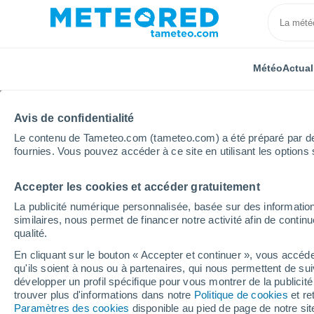
Météo
Actual
Avis de confidentialité
Le contenu de Tameteo.com (tameteo.com) a été préparé par des 
fournies. Vous pouvez accéder à ce site en utilisant les options 
Accepter les cookies et accéder gratuitement
Accueil
Mexique
Nayarit
Guadalupe Victoria (La
La publicité numérique personnalisée, basée sur des information
similaires, nous permet de financer notre activité afin de conti
Météo Guadalupe Victo
qualité.
par heure
En cliquant sur le bouton « Accepter et continuer », vous accéde
qu'ils soient à nous ou à partenaires, qui nous permettent de sui
développer un profil spécifique pour vous montrer de la publicit
trouver plus d'informations dans notre
Politique de cookies
et re
Météo 1 - 7 jours
Heure par heure
Paramètres des cookies
disponible au pied de page de notre si