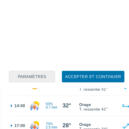
26°
Ciel variable
02:00
T. ressentie
28°
30%
26°
Orage
05:00
0.3 mm
T. ressentie
27°
30%
27°
Pluie faible
08:00
0.2 mm
T. ressentie
32°
PARAMÈTRES
ACCEPTER ET CONTINUER
33°
Éclaircies
11:00
T. ressentie
41°
50%
32°
Orage
14:00
0.7 mm
T. ressentie
41°
70%
28°
Orage
17:00
2.5 mm