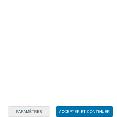
Calendrier lunaire
Lun
Mar
Mer
Jeu
Ven
Sam
Dim
8
9
10
11
12
13
14
15
16
17
18
19
20
21
PARAMÈTRES
ACCEPTER ET CONTINUER