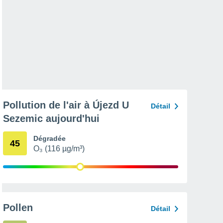
Pollution de l'air à Újezd U
Détail
Sezemic aujourd'hui
Dégradée
45
O₃ (116 µg/m³)
Pollen
Détail