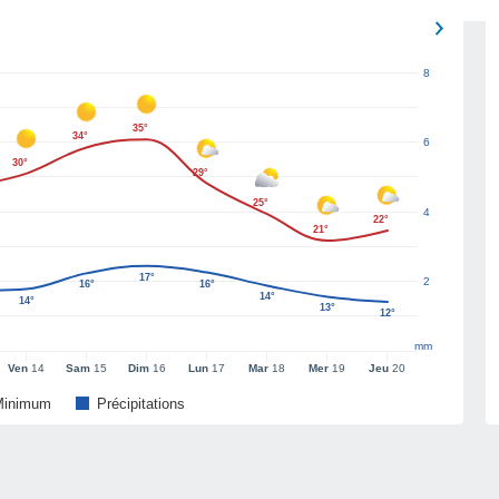
8
35°
34°
6
30°
29°
25°
4
22°
21°
17°
2
16°
16°
14°
14°
13°
12°
mm
Ven
14
Sam
15
Dim
16
Lun
17
Mar
18
Mer
19
Jeu
20
Minimum
Précipitations