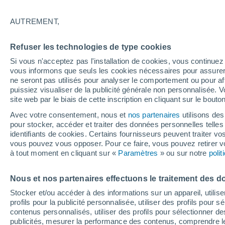
26°
AUTREMENT,
UV
6 Élev
Refuser les technologies de type cookies
Sensation de 26°
FPS
15-25
Si vous n'acceptez pas l'installation de cookies, vous continu
vous informons que seuls les cookies nécessaires pour assurer la
ne seront pas utilisés pour analyser le comportement ou pour af
puissiez visualiser de la publicité générale non personnalisée. V
Prévisions
site web par le biais de cette inscription en cliquant sur le bouto
Hausse des températures qui se renforce
dimanche en France
Avec votre consentement, nous et
nos partenaires
utilisons des
pour stocker, accéder et traiter des données personnelles telles 
Météo 1 - 7 jours
Heure par heure
Actualité
Carte 
identifiants de cookies. Certains fournisseurs peuvent traiter vo
vous pouvez vous opposer. Pour ce faire, vous pouvez retirer
à tout moment en cliquant sur «
Paramètres
» ou sur notre
poli
Demain
Lundi
Aujourd´hui
Nous et nos partenaires effectuons le traitement des d
9 Août
10 Août
8 Août
Stocker et/ou accéder à des informations sur un appareil, utilise
profils pour la publicité personnalisée, utiliser des profils pour 
contenus personnalisés, utiliser des profils pour sélectionner
publicités, mesurer la performance des contenus, comprendre le