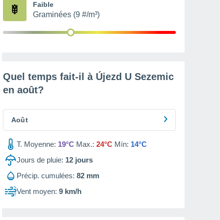
Faible
Graminées (9 #/m³)
Quel temps fait-il à Újezd U Sezemic
en
août
?
Août
T. Moyenne:
19°C
Max.:
24°C
Mín:
14°C
Jours de pluie:
12
jours
Précip. cumulées:
82 mm
Vent moyen:
9 km/h