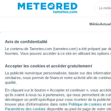
Météo
Actual
Avis de confidentialité
Le contenu de Tameteo.com (tameteo.com) a été préparé par des 
fournies. Vous pouvez accéder à ce site en utilisant les options 
Accepter les cookies et accéder gratuitement
Accueil
République tchèque
Pardubice
Újezd U
La publicité numérique personnalisée, basée sur des information
similaires, nous permet de financer notre activité afin de conti
Météo Újezd U Sezemic
qualité.
En cliquant sur le bouton « Accepter et continuer », vous accéde
13:23
Samedi
qu'ils soient à nous ou à partenaires, qui nous permettent de sui
développer un profil spécifique pour vous montrer de la publicit
trouver plus d'informations dans notre
Politique de cookies
et re
Ensoleillé
Paramètres des cookies
disponible au pied de page de notre si