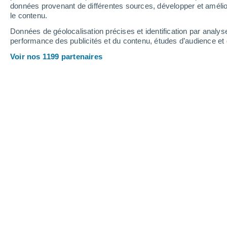
données provenant de différentes sources, développer et amélior
le contenu.
32°
/
14°
35°
/
19°
28°
/
15°
Données de géolocalisation précises et identification par analys
performance des publicités et du contenu, études d’audience e
11
-
25
km/h
18
-
40
km/h
17
15
-
31
km/h
Voir nos 1199 partenaires
Météo Újezd U Sezemic aujourd´hui
, 
Ensoleillé
26°
13:00
T. ressentie
26°
Ensoleillé
26°
14:00
T. ressentie
26°
Ensoleillé
27°
15:00
T. ressentie
26°
Ensoleillé
27°
16:00
T. ressentie
26°