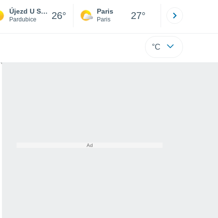
Újezd U Sezemic
Paris
Montpelli
26°
27°
Pardubice
Paris
Hérault
°C