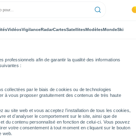
ités
Vidéos
Vigilance
Radar
Cartes
Satellites
Modèles
Monde
Ski
professionnels afin de garantir la qualité des informations
suivantes :
 Sezemic
s collectées par le biais de cookies ou de technologies
nuer à vous proposer gratuitement des contenus de très haute
z au site web et vous acceptez l'installation de tous les cookies,
...
vre et d'analyser le comportement sur le site, ainsi que de
é et du contenu personnalisé en fonction de celui-ci. Vous pouvez
Heure par heure
tirer votre consentement à tout moment en cliquant sur le bouton
Ciel dégagé dans les prochaines
te web.
heures