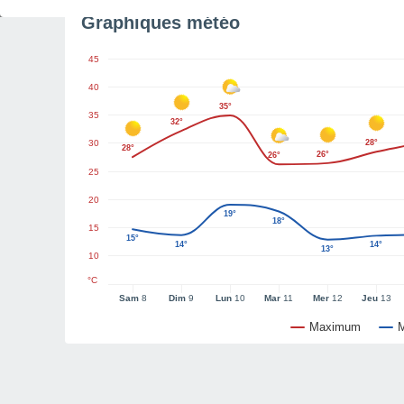
Graphiques météo
45
40
35°
35
32°
30
28°
28°
26°
26°
25
20
19°
18°
15
15°
14°
14°
13°
10
°C
Sam
8
Dim
9
Lun
10
Mar
11
Mer
12
Jeu
13
Maximum