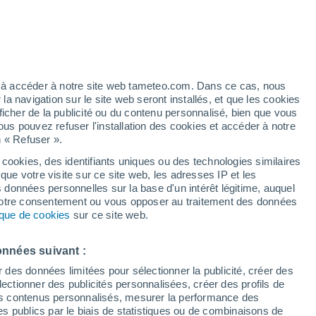
Vigilance jaune
Alerte risque d’incendie de niveau
modéré à Újezd U Sezemic
aujourd’hui
é
ez à accéder à notre site web tameteo.com. Dans ce cas, nous
 navigation sur le site web seront installés, et que les cookies
ficher de la publicité ou du contenu personnalisé, bien que vous
ous pouvez refuser l'installation des cookies et accéder à notre
n « Refuser ».
 cookies, des identifiants uniques ou des technologies similaires
que votre visite sur ce site web, les adresses IP et les
des températures
Radar de pluie
Satellites
Modèles
s données personnelles sur la base d'un intérêt légitime, auquel
 votre consentement ou vous opposer au traitement des données
tique de cookies
sur ce site web.
Mardi
Mercredi
Jeudi
Vendredi
onnées suivant :
11 Août
12 Août
13 Août
14 Août
r des données limitées pour sélectionner la publicité, créer des
sélectionner des publicités personnalisées, créer des profils de
 des contenus personnalisés, mesurer la performance des
s publics par le biais de statistiques ou de combinaisons de