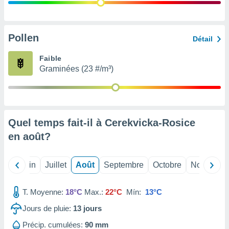
nées
lles sur
d'un
égitime,
Pollen
Détail
vous
vous
Faible
 Pour ce
Graminées (23 #/m³)
ous
etirer
ement
 opposer
Quel temps fait-il à Cerekvicka-Rosice
ement
nées à
en
août
?
ment en
 sur «
res
» ou
Mai
Juin
Juillet
Août
Septembre
Octobre
Novembre
e
que de
kies
T. Moyenne:
18°C
Max.:
22°C
Mín:
13°C
ite web.
Jours de pluie:
13
jours
t nos
Précip. cumulées:
90 mm