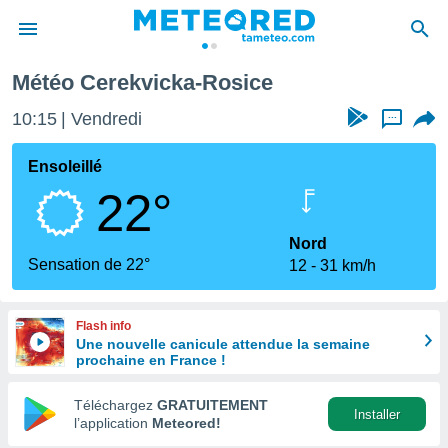
Météo Cerekvicka-Rosice
e
ntialité
10:15
Vendredi
...
enu de
o.com
Ensoleillé
o.com) a
22°
aré par
onnels
Nord
arantir
Sensation de 22°
12
31 km/h
té des
ions
. Vous
Flash info
accéder
Une nouvelle canicule attendue la semaine
e en
prochaine en France !
 les
Téléchargez
GRATUITEMENT
s :
Installer
l’application
Meteored!
r les