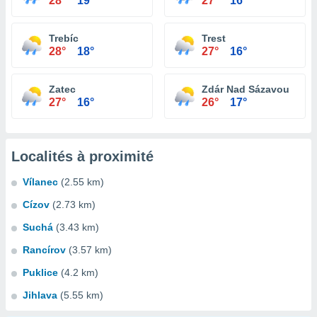
28°
19°
27°
16°
Trebíc
Trest
28°
18°
27°
16°
Zatec
Zdár Nad Sázavou
27°
16°
26°
17°
Localités à proximité
Vílanec
(2.55 km)
Cízov
(2.73 km)
Suchá
(3.43 km)
Rancírov
(3.57 km)
Puklice
(4.2 km)
Jihlava
(5.55 km)