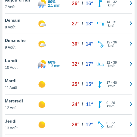
80%
n «
15
-
32
26°
/
16°
2.1 mm
km/h
7 Août
 et
r »,
cédez au
Demain
14
-
31
27°
/
13°
 et vous
km/h
8 Août
z
ation de
Dimanche
15
-
36
30°
/
14°
km/h
9 Août
qu'ils
 nous ou
aires,
Lundi
60%
12
-
39
32°
/
17°
1.3 mm
km/h
10 Août
nt de
t
Mardi
17
-
40
er le
25°
/
15°
km/h
11 Août
ement
te, ainsi
Mercredi
9
-
26
24°
/
11°
km/h
per un
12 Août
écifique
us
Jeudi
6
-
22
de la
28°
/
12°
km/h
13 Août
 et du