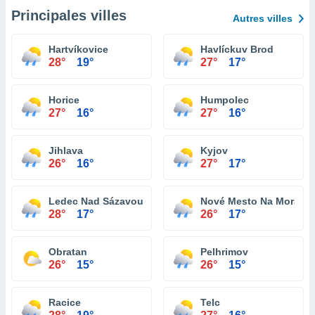
Principales villes
Autres villes
Hartvíkovice
Havlíckuv Brod
28°
19°
27°
17°
Horice
Humpolec
27°
16°
27°
16°
Jihlava
Kyjov
26°
16°
27°
17°
Ledec Nad Sázavou
Nové Mesto Na Morave
28°
17°
26°
17°
Obratan
Pelhrimov
26°
15°
26°
15°
Racice
Telc