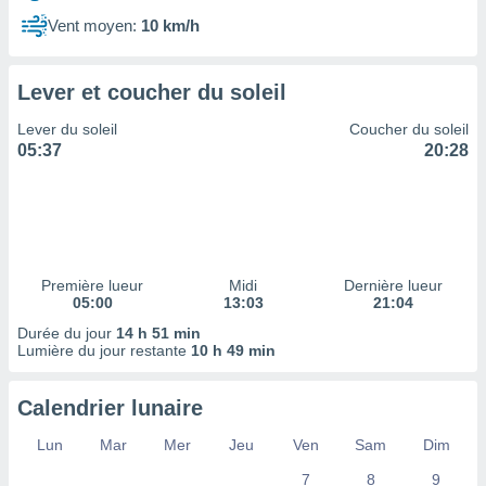
ires
ons le
Vent moyen:
10 km/h
ent des
es
 :
Lever et coucher du soleil
et/ou
Lever du soleil
Coucher du soleil
 à des
05:37
20:28
ions sur
eil,
des
limitées
nner la
, créer
Première lueur
Midi
Dernière lueur
ils pour
05:00
13:03
21:04
ité
Durée du jour
14 h 51 min
lisée,
Lumière du jour restante
10 h 49 min
des
our
nner des
Calendrier lunaire
és
lisées,
Lun
Mar
Mer
Jeu
Ven
Sam
Dim
s profils
7
8
9
enus