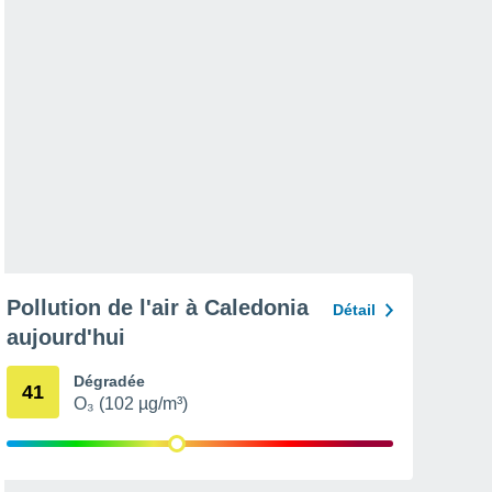
Pollution de l'air à Caledonia
Détail
aujourd'hui
Dégradée
41
O₃ (102 µg/m³)