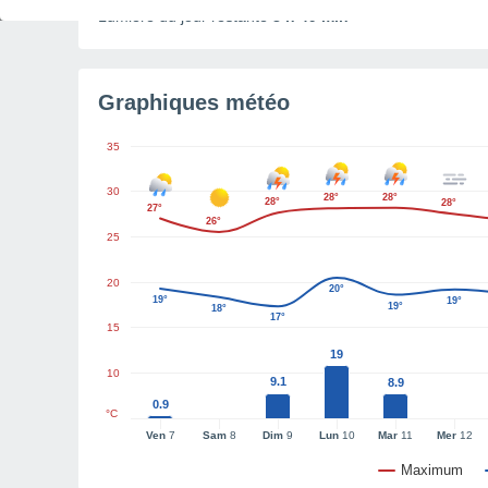
Lumière du jour restante
8 h 49 min
Graphiques météo
35
30
28°
28°
28°
28°
27°
26°
25
20
20°
19°
19°
19°
18°
17°
15
19
10
9.1
8.9
0.9
°C
Ven
7
Sam
8
Dim
9
Lun
10
Mar
11
Mer
12
Maximum