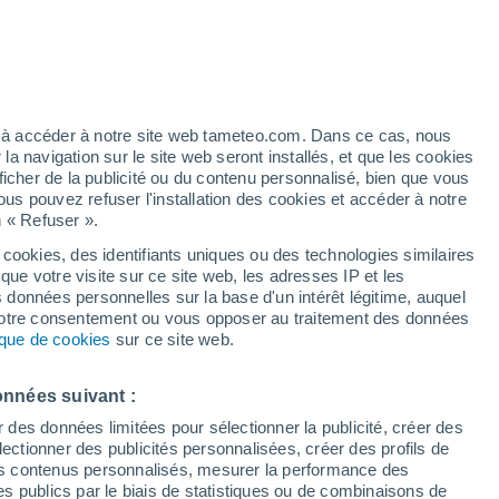
ez à accéder à notre site web tameteo.com. Dans ce cas, nous
 navigation sur le site web seront installés, et que les cookies
ficher de la publicité ou du contenu personnalisé, bien que vous
ous pouvez refuser l'installation des cookies et accéder à notre
n « Refuser ».
de
 cookies, des identifiants uniques ou des technologies similaires
que votre visite sur ce site web, les adresses IP et les
Actualité
Carte de pluie
Satellites
Modèles
s données personnelles sur la base d'un intérêt légitime, auquel
 votre consentement ou vous opposer au traitement des données
tique de cookies
sur ce site web.
Lundi
Mardi
Mercredi
Jeudi
onnées suivant :
10 Août
11 Août
12 Août
13 Août
r des données limitées pour sélectionner la publicité, créer des
sélectionner des publicités personnalisées, créer des profils de
 des contenus personnalisés, mesurer la performance des
s publics par le biais de statistiques ou de combinaisons de
80%
80%