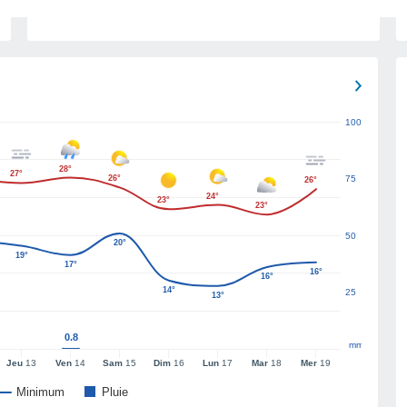
100
28°
27°
26°
75
26°
24°
23°
23°
50
20°
19°
17°
16°
16°
14°
25
13°
0.8
mm
Jeu
13
Ven
14
Sam
15
Dim
16
Lun
17
Mar
18
Mer
19
Minimum
Pluie