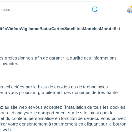
ités
Vidéos
Vigilance
Radar
Cartes
Satellites
Modèles
Monde
Ski
professionnels afin de garantir la qualité des informations
suivantes :
s collectées par le biais de cookies ou de technologies
nuer à vous proposer gratuitement des contenus de très haute
z au site web et vous acceptez l'installation de tous les cookies,
...
vre et d'analyser le comportement sur le site, ainsi que de
é et du contenu personnalisé en fonction de celui-ci. Vous pouvez
Heure par heure
tirer votre consentement à tout moment en cliquant sur le bouton
Pluie faible dans les prochaines
te web.
heures