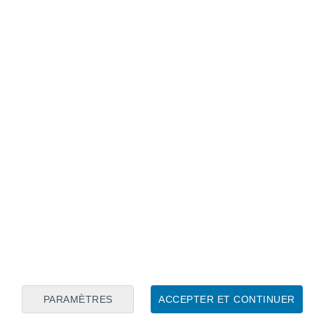
Calendrier lunaire
Lun
Mar
Mer
Jeu
Ven
Sam
Dim
7
8
9
10
11
12
13
14
15
16
17
18
19
20
PARAMÈTRES
ACCEPTER ET CONTINUER