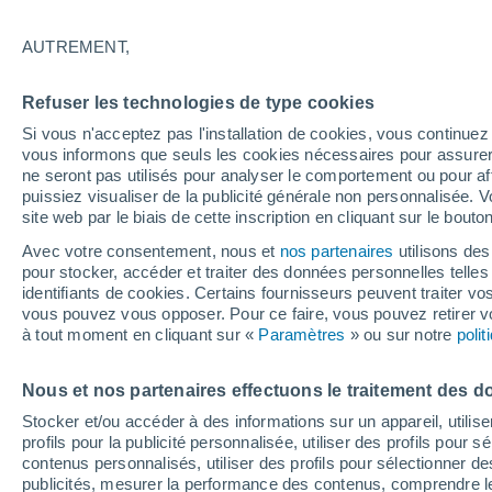
25°
AUTREMENT,
40%
Refuser les technologies de type cookies
Sensation de 26°
0.2 mm
Si vous n'acceptez pas l'installation de cookies, vous continu
vous informons que seuls les cookies nécessaires pour assurer la
ne seront pas utilisés pour analyser le comportement ou pour af
puissiez visualiser de la publicité générale non personnalisée. V
Actualité
site web par le biais de cette inscription en cliquant sur le bouto
Le réchauffement climatique modifie le goût 
nos aliments
Avec votre consentement, nous et
nos partenaires
utilisons des
pour stocker, accéder et traiter des données personnelles telles 
Météo 1 - 7 jours
Heure par heure
Radar de pluie
identifiants de cookies. Certains fournisseurs peuvent traiter vo
vous pouvez vous opposer. Pour ce faire, vous pouvez retirer
à tout moment en cliquant sur «
Paramètres
» ou sur notre
poli
Demain
Dimanche
Aujourd´hui
Nous et nos partenaires effectuons le traitement des d
8 Août
9 Août
7 Août
Stocker et/ou accéder à des informations sur un appareil, utilise
profils pour la publicité personnalisée, utiliser des profils pour 
contenus personnalisés, utiliser des profils pour sélectionner
publicités, mesurer la performance des contenus, comprendre le
70%
70%