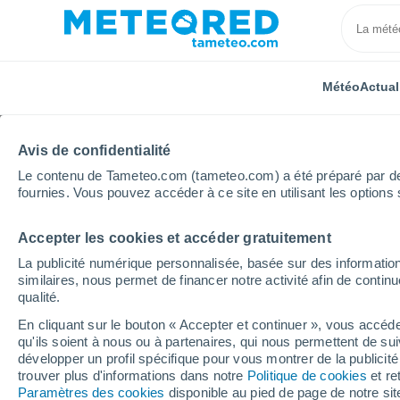
Météo
Actual
Avis de confidentialité
Le contenu de Tameteo.com (tameteo.com) a été préparé par des 
fournies. Vous pouvez accéder à ce site en utilisant les options 
Accepter les cookies et accéder gratuitement
Accueil
États-Unis
Illinois
Caledonia
La publicité numérique personnalisée, basée sur des information
similaires, nous permet de financer notre activité afin de conti
Météo Caledonia - IL
qualité.
En cliquant sur le bouton « Accepter et continuer », vous accéde
11:49
Vendredi
qu'ils soient à nous ou à partenaires, qui nous permettent de sui
développer un profil spécifique pour vous montrer de la publicit
trouver plus d'informations dans notre
Politique de cookies
et re
Pluie faible
Paramètres des cookies
disponible au pied de page de notre si