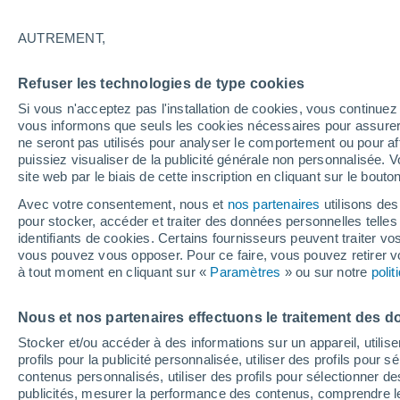
27°
AUTREMENT,
Sud-oues
Refuser les technologies de type cookies
Sensation de 29°
4
-
16 km/
Si vous n'acceptez pas l'installation de cookies, vous continu
vous informons que seuls les cookies nécessaires pour assurer la
ne seront pas utilisés pour analyser le comportement ou pour af
puissiez visualiser de la publicité générale non personnalisée. V
Actualité
site web par le biais de cette inscription en cliquant sur le bouto
Le réchauffement climatique modifie le goût 
nos aliments
Avec votre consentement, nous et
nos partenaires
utilisons des
pour stocker, accéder et traiter des données personnelles telles 
Météo 1 - 7 jours
Heure par heure
Actualité
Carte 
identifiants de cookies. Certains fournisseurs peuvent traiter vo
vous pouvez vous opposer. Pour ce faire, vous pouvez retirer
à tout moment en cliquant sur «
Paramètres
» ou sur notre
poli
Demain
Dimanche
Aujourd´hui
Nous et nos partenaires effectuons le traitement des d
8 Août
9 Août
7 Août
Stocker et/ou accéder à des informations sur un appareil, utilise
profils pour la publicité personnalisée, utiliser des profils pour 
contenus personnalisés, utiliser des profils pour sélectionner
publicités, mesurer la performance des contenus, comprendre le
80%
70%