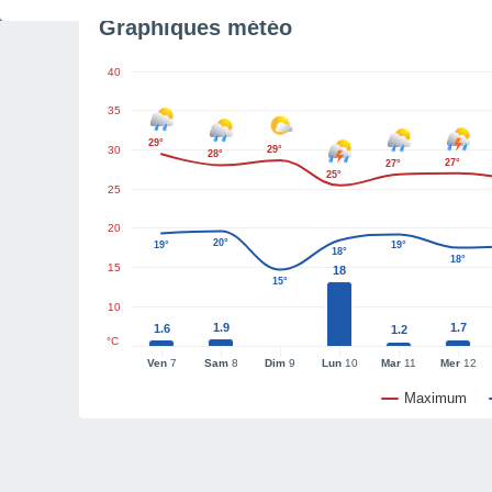
Graphiques météo
40
35
29°
30
29°
28°
27°
27°
25°
25
20
20°
19°
19°
18°
18°
15
18
15°
10
1.9
1.7
1.6
1.2
°C
Ven
7
Sam
8
Dim
9
Lun
10
Mar
11
Mer
12
Maximum