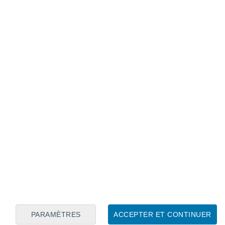
Calendrier lunaire
Lun
Mar
Mer
Jeu
Ven
Sam
Dim
7
8
9
10
11
12
13
14
15
16
17
18
19
20
PARAMÈTRES
ACCEPTER ET CONTINUER