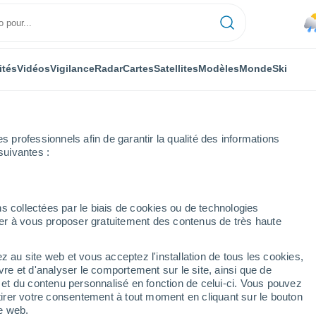
ités
Vidéos
Vigilance
Radar
Cartes
Satellites
Modèles
Monde
Ski
professionnels afin de garantir la qualité des informations
suivantes :
s collectées par le biais de cookies ou de technologies
nuer à vous proposer gratuitement des contenus de très haute
z au site web et vous acceptez l'installation de tous les cookies,
...
vre et d'analyser le comportement sur le site, ainsi que de
é et du contenu personnalisé en fonction de celui-ci. Vous pouvez
Heure par heure
tirer votre consentement à tout moment en cliquant sur le bouton
Pluie faible dans les prochaines
te web.
heures