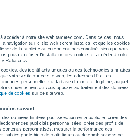
Vigilance orange
Alerte orages de niveau élevé à
Burton aujourd’hui
t
h
ez à accéder à notre site web tameteo.com. Dans ce cas, nous
 navigation sur le site web seront installés, et que les cookies
ficher de la publicité ou du contenu personnalisé, bien que vous
ous pouvez refuser l'installation des cookies et accéder à notre
n « Refuser ».
de
 cookies, des identifiants uniques ou des technologies similaires
que votre visite sur ce site web, les adresses IP et les
de pluie
Radar de pluie
Satellites
Modèles
s données personnelles sur la base d'un intérêt légitime, auquel
 votre consentement ou vous opposer au traitement des données
tique de cookies
sur ce site web.
Lundi
Mardi
Mercredi
Jeudi
onnées suivant :
10 Août
11 Août
12 Août
13 Août
r des données limitées pour sélectionner la publicité, créer des
sélectionner des publicités personnalisées, créer des profils de
 des contenus personnalisés, mesurer la performance des
s publics par le biais de statistiques ou de combinaisons de
70%
80%
60%