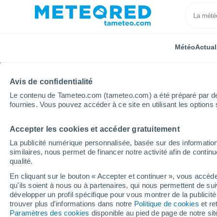
Météo
Actual
Avis de confidentialité
Le contenu de Tameteo.com (tameteo.com) a été préparé par des 
fournies. Vous pouvez accéder à ce site en utilisant les options 
Accepter les cookies et accéder gratuitement
Accueil
États-Unis
État du Michigan
Burton
La publicité numérique personnalisée, basée sur des information
similaires, nous permet de financer notre activité afin de conti
Météo Burton - MI
qualité.
En cliquant sur le bouton « Accepter et continuer », vous accéde
20:26
Vendredi
qu'ils soient à nous ou à partenaires, qui nous permettent de sui
développer un profil spécifique pour vous montrer de la publicit
trouver plus d'informations dans notre
Politique de cookies
et re
Éclaircies
Paramètres des cookies
disponible au pied de page de notre si