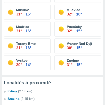
Mikulov
Milovice
31°
16°
32°
16°
Modrice
Prusánky
31°
16°
32°
15°
Turany Brno
Vranov Nad Dyjí
31°
16°
30°
15°
Vyskov
Znojmo
30°
14°
31°
15°
Localités à proximité
Krtiny
(2.14 km)
Brezina
(2.45 km)