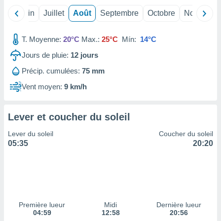
ires
ons le
Mai
Juin
Juillet
Août
Septembre
Octobre
Novembre
ent des
es
 :
T. Moyenne:
20°C
Max.:
25°C
Mín:
14°C
et/ou
Jours de pluie:
12
jours
 à des
ions sur
Précip. cumulées:
75 mm
eil,
Vent moyen:
9 km/h
des
limitées
Lever et coucher du soleil
nner la
, créer
Lever du soleil
Coucher du soleil
ils pour
05:35
20:20
ité
lisée,
des
our
nner des
és
lisées,
Première lueur
Midi
Dernière lueur
s profils
04:59
12:58
20:56
enus