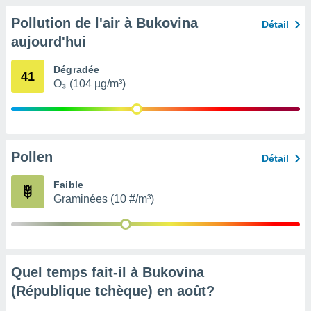
nées
Pollution de l'air à Bukovina
lles sur
Détail
d'un
aujourd'hui
égitime,
vous
Dégradée
vous
41
O₃ (104 µg/m³)
 Pour ce
ous
etirer
ement
 opposer
Pollen
Détail
ement
nées à
Faible
ment en
Graminées (10 #/m³)
 sur «
res
» ou
e
que de
kies
Quel temps fait-il à Bukovina
ite web.
(République tchèque) en
août
?
t nos