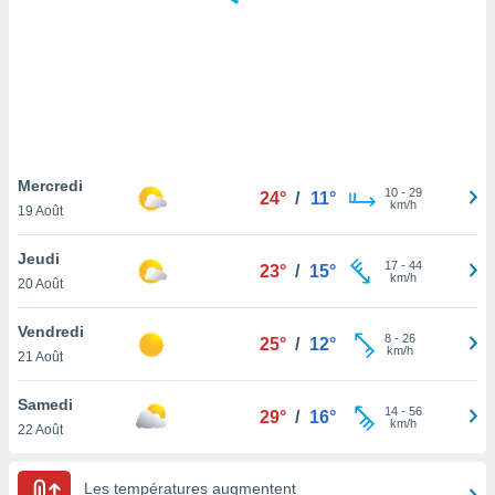
logies
e
s
tez pas
ation de
, vous
z à
à notre
Mercredi
10
-
29
24°
/
11°
km/h
19 Août
.com.
 cas,
Jeudi
17
-
44
us
23°
/
15°
km/h
20 Août
ns que
s
Vendredi
8
-
26
25°
/
12°
ires
km/h
21 Août
urer la
on sur le
Samedi
14
-
56
 seront
29°
/
16°
km/h
22 Août
, et que
ies ne
as
Les températures augmentent