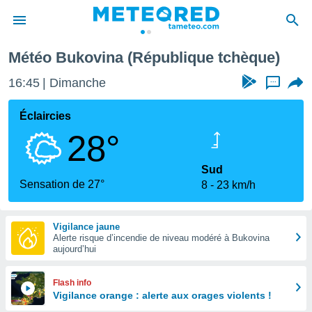
Météo Bukovina (République tchèque)
e
ntialité
16:45
Dimanche
...
enu de
o.com
Éclaircies
o.com) a
28°
aré par
onnels
Sud
arantir
Sensation de 27°
8
23 km/h
té des
ions
. Vous
Vigilance jaune
accéder
Alerte risque d’incendie de niveau modéré à Bukovina
e en
aujourd’hui
 les
s :
Flash info
Vigilance orange : alerte aux orages violents !
r les