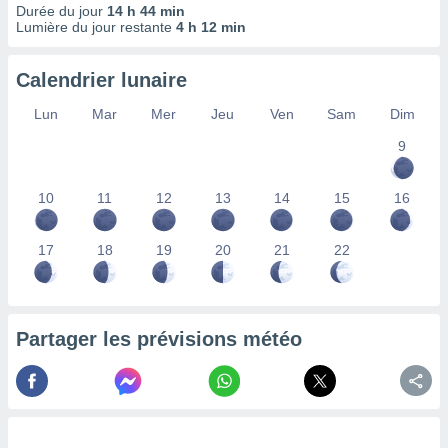
Durée du jour
14 h 44 min
lisés,
Lumière du jour restante
4 h 12 min
des
our
nner des
Calendrier lunaire
s
lisés,
Lun
Mar
Mer
Jeu
Ven
Sam
Dim
la
9
ance des
s,
la
10
11
12
13
14
15
16
ance des
s,
dre les
17
18
19
20
21
22
par le
ques ou
inaisons
Partager les prévisions météo
ées
nt de
tes
,
er et
r les