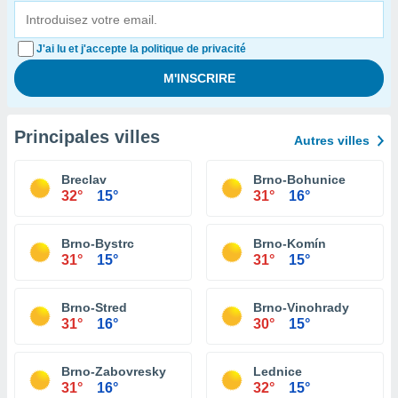
J'ai lu et j'accepte la politique de privacité
Principales villes
Autres villes
Breclav
Brno-Bohunice
32°
15°
31°
16°
Brno-Bystrc
Brno-Komín
31°
15°
31°
15°
Brno-Stred
Brno-Vinohrady
31°
16°
30°
15°
Brno-Zabovresky
Lednice
31°
16°
32°
15°