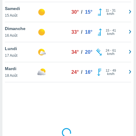
lisé en
Samedi
 de
11
-
31
30°
/
15°
km/h
15 Août
. Vous
rouver
Dimanche
15
-
41
33°
/
18°
ations
km/h
16 Août
re
que de
Lundi
kies
24
-
61
34°
/
20°
km/h
17 Août
r votre
ement à
ment en
Mardi
12
-
49
24°
/
16°
sur le
km/h
18 Août
res des
kies
le au
page de
te web.
MENT,
 les