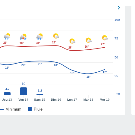
100
75
28°
28°
28°
28°
27°
26°
26°
50
21°
20°
20°
19°
17°
16°
25
15°
10
3.7
1.3
mm
Jeu
13
Ven
14
Sam
15
Dim
16
Lun
17
Mar
18
Mer
19
Minimum
Pluie