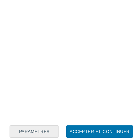
Calendrier lunaire
Lun
Mar
Mer
Jeu
Ven
Sam
Dim
7
8
9
10
11
12
13
14
15
16
17
18
19
20
PARAMÈTRES
ACCEPTER ET CONTINUER