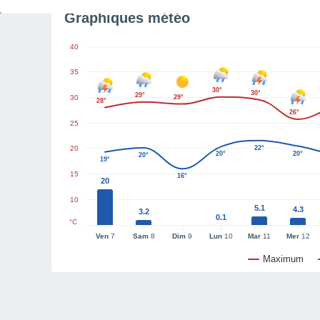
Graphiques météo
40
35
30°
30°
29°
30
29°
28°
26°
25
20
22°
20°
20°
20°
19°
15
16°
20
10
5.1
4.3
3.2
0.1
°C
Ven
7
Sam
8
Dim
9
Lun
10
Mar
11
Mer
12
Maximum