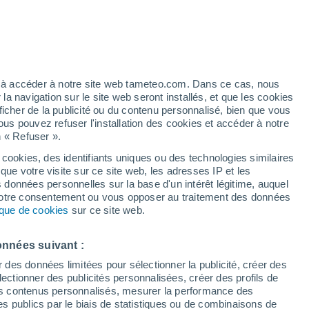
ez à accéder à notre site web tameteo.com. Dans ce cas, nous
 navigation sur le site web seront installés, et que les cookies
ficher de la publicité ou du contenu personnalisé, bien que vous
ous pouvez refuser l'installation des cookies et accéder à notre
n « Refuser ».
de
 cookies, des identifiants uniques ou des technologies similaires
que votre visite sur ce site web, les adresses IP et les
Actualité
Carte de pluie
Satellites
Modèles
s données personnelles sur la base d'un intérêt légitime, auquel
 votre consentement ou vous opposer au traitement des données
tique de cookies
sur ce site web.
Lundi
Mardi
Mercredi
Jeudi
onnées suivant :
10 Août
11 Août
12 Août
13 Août
r des données limitées pour sélectionner la publicité, créer des
sélectionner des publicités personnalisées, créer des profils de
 des contenus personnalisés, mesurer la performance des
s publics par le biais de statistiques ou de combinaisons de
60%
90%
90%
80%