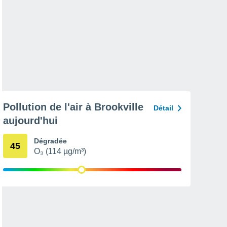
Pollution de l'air à Brookville
Détail
aujourd'hui
Dégradée
45
O₃ (114 µg/m³)