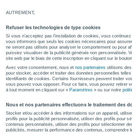
23°
AUTREMENT,
80%
Refuser les technologies de type cookies
Sensation de 20°
1.8 mm
Si vous n'acceptez pas l'installation de cookies, vous continu
vous informons que seuls les cookies nécessaires pour assurer la
ne seront pas utilisés pour analyser le comportement ou pour af
puissiez visualiser de la publicité générale non personnalisée. V
Actualité
site web par le biais de cette inscription en cliquant sur le bouto
Le réchauffement climatique modifie le goût 
nos aliments
Avec votre consentement, nous et
nos partenaires
utilisons des
pour stocker, accéder et traiter des données personnelles telles 
Météo 1 - 7 jours
Heure par heure
Radar de pluie
identifiants de cookies. Certains fournisseurs peuvent traiter vo
vous pouvez vous opposer. Pour ce faire, vous pouvez retirer
à tout moment en cliquant sur «
Paramètres
» ou sur notre
poli
Demain
Dimanche
Aujourd´hui
Nous et nos partenaires effectuons le traitement des d
8 Août
9 Août
7 Août
Stocker et/ou accéder à des informations sur un appareil, utilise
profils pour la publicité personnalisée, utiliser des profils pour 
contenus personnalisés, utiliser des profils pour sélectionner
publicités, mesurer la performance des contenus, comprendre le
80%
90%