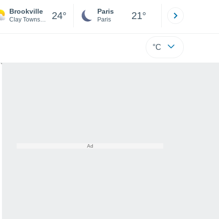
Brookville
Paris
Montpelli
24°
21°
Clay Township
Paris
Hérault
°C