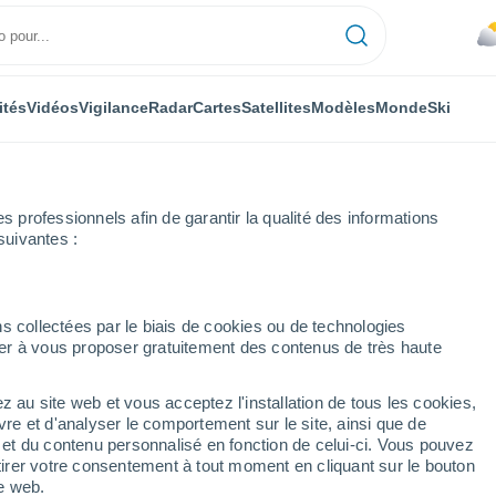
ités
Vidéos
Vigilance
Radar
Cartes
Satellites
Modèles
Monde
Ski
professionnels afin de garantir la qualité des informations
suivantes :
s collectées par le biais de cookies ou de technologies
nuer à vous proposer gratuitement des contenus de très haute
z au site web et vous acceptez l'installation de tous les cookies,
...
vre et d'analyser le comportement sur le site, ainsi que de
é et du contenu personnalisé en fonction de celui-ci. Vous pouvez
Heure par heure
tirer votre consentement à tout moment en cliquant sur le bouton
Pluie faible dans les prochaines
te web.
heures