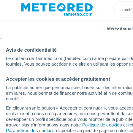
Météo
Actual
Avis de confidentialité
Le contenu de Tameteo.com (tameteo.com) a été préparé par des 
fournies. Vous pouvez accéder à ce site en utilisant les options 
Accepter les cookies et accéder gratuitement
Accueil
États-Unis
État de l'Ohio
Brookville
La publicité numérique personnalisée, basée sur des information
similaires, nous permet de financer notre activité afin de conti
Météo Brookville - OH
qualité.
En cliquant sur le bouton « Accepter et continuer », vous accéde
18:10
Vendredi
qu'ils soient à nous ou à partenaires, qui nous permettent de sui
développer un profil spécifique pour vous montrer de la publicit
trouver plus d'informations dans notre
Politique de cookies
et re
Orage
Paramètres des cookies
disponible au pied de page de notre si