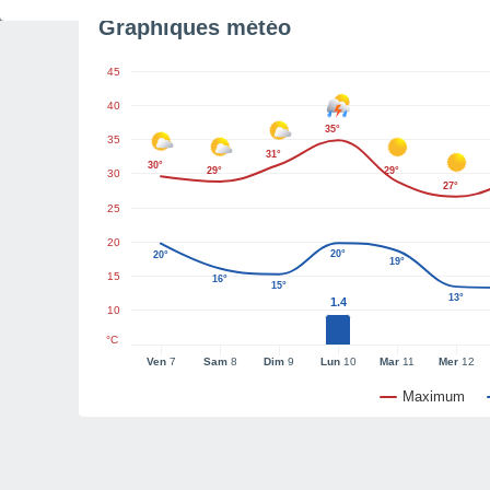
Graphiques météo
45
40
35°
35
31°
30°
29°
29°
30
27°
25
20
20°
20°
19°
15
16°
15°
13°
1.4
10
°C
Ven
7
Sam
8
Dim
9
Lun
10
Mar
11
Mer
12
Maximum