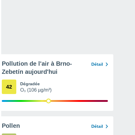
Pollution de l'air à Brno-
Détail
Zebetín aujourd'hui
Dégradée
42
O₃ (106 µg/m³)
Pollen
Détail