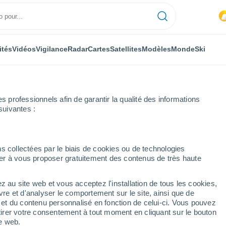
ités
Vidéos
Vigilance
Radar
Cartes
Satellites
Modèles
Monde
Ski
professionnels afin de garantir la qualité des informations
suivantes :
no-Zebetín
s collectées par le biais de cookies ou de technologies
nuer à vous proposer gratuitement des contenus de très haute
z au site web et vous acceptez l'installation de tous les cookies,
...
vre et d'analyser le comportement sur le site, ainsi que de
é et du contenu personnalisé en fonction de celui-ci. Vous pouvez
Heure par heure
tirer votre consentement à tout moment en cliquant sur le bouton
Intervalles nuageux dans les
te web.
prochaines heures