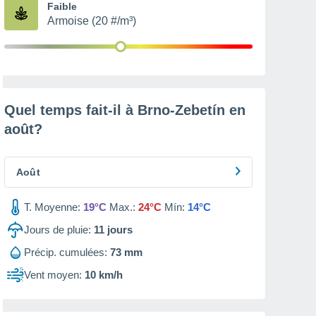
Faible
Armoise (20 #/m³)
Quel temps fait-il à Brno-Zebetín en
août
?
Août
T. Moyenne:
19°C
Max.:
24°C
Mín:
14°C
Jours de pluie:
11
jours
Précip. cumulées:
73 mm
Vent moyen:
10 km/h