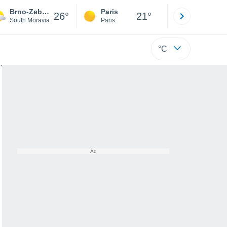
Brno-Zebetín
Paris
Montpelli
26°
21°
South Moravia
Paris
Hérault
°C