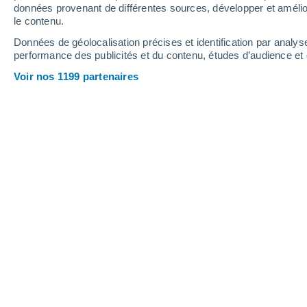
données provenant de différentes sources, développer et amélior
le contenu.
29°
/
16°
31°
/
15°
30°
/
20°
Données de géolocalisation précises et identification par analys
performance des publicités et du contenu, études d’audience e
15
-
33
km/h
9
-
27
km/h
14
14
-
30
km/h
Voir nos 1199 partenaires
Météo Brno-Zebetín aujourd´hui
, 7 ao
Éclaircies
26°
11:00
T. ressentie
27°
Éclaircies
27°
12:00
T. ressentie
28°
Éclaircies
28°
13:00
T. ressentie
28°
Ensoleillé
29°
14:00
T. ressentie
28°