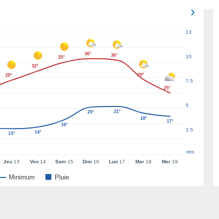
13
36°
36°
10
35°
32°
29°
29°
7.5
25°
5
21°
20°
18°
17°
16°
2.5
14°
13°
mm
Jeu
13
Ven
14
Sam
15
Dim
16
Lun
17
Mar
18
Mer
19
Minimum
Pluie