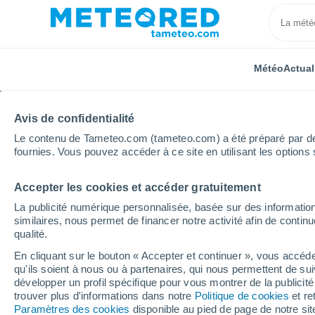
Météo
Actual
Avis de confidentialité
Le contenu de Tameteo.com (tameteo.com) a été préparé par des 
fournies. Vous pouvez accéder à ce site en utilisant les options 
Accepter les cookies et accéder gratuitement
Accueil
République tchèque
Moravie du Sud
Br
La publicité numérique personnalisée, basée sur des information
similaires, nous permet de financer notre activité afin de conti
Météo Brno-Zebetín
qualité.
En cliquant sur le bouton « Accepter et continuer », vous accéde
10:42
Vendredi
qu'ils soient à nous ou à partenaires, qui nous permettent de sui
développer un profil spécifique pour vous montrer de la publicit
trouver plus d'informations dans notre
Politique de cookies
et re
Éclaircies
Paramètres des cookies
disponible au pied de page de notre si