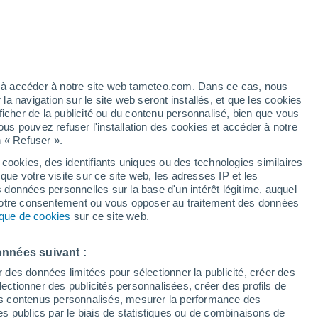
h
ez à accéder à notre site web tameteo.com. Dans ce cas, nous
 navigation sur le site web seront installés, et que les cookies
ficher de la publicité ou du contenu personnalisé, bien que vous
ous pouvez refuser l'installation des cookies et accéder à notre
n « Refuser ».
 cookies, des identifiants uniques ou des technologies similaires
que votre visite sur ce site web, les adresses IP et les
 de couverture nuageuse
Radar de pluie
Satellites
Modèles
s données personnelles sur la base d'un intérêt légitime, auquel
 votre consentement ou vous opposer au traitement des données
tique de cookies
sur ce site web.
Lundi
Mardi
Mercredi
Jeudi
onnées suivant :
10 Août
11 Août
12 Août
13 Août
r des données limitées pour sélectionner la publicité, créer des
sélectionner des publicités personnalisées, créer des profils de
 des contenus personnalisés, mesurer la performance des
s publics par le biais de statistiques ou de combinaisons de
50%