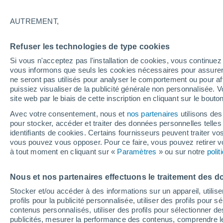
26°
AUTREMENT,
Nord
Refuser les technologies de type cookies
Sensation de 27°
9
-
27 km/
Si vous n'acceptez pas l'installation de cookies, vous continu
vous informons que seuls les cookies nécessaires pour assurer la
ne seront pas utilisés pour analyser le comportement ou pour af
puissiez visualiser de la publicité générale non personnalisée. V
Flash info
site web par le biais de cette inscription en cliquant sur le bouto
Une nouvelle canicule attendue la semaine
prochaine en France !
Avec votre consentement, nous et
nos partenaires
utilisons des
pour stocker, accéder et traiter des données personnelles telles 
Météo 1 - 7 jours
Heure par heure
Actualité
Carte
identifiants de cookies. Certains fournisseurs peuvent traiter vo
vous pouvez vous opposer. Pour ce faire, vous pouvez retirer
à tout moment en cliquant sur «
Paramètres
» ou sur notre
poli
Demain
Dimanche
Aujourd´hui
Nous et nos partenaires effectuons le traitement des d
8 Août
9 Août
7 Août
Stocker et/ou accéder à des informations sur un appareil, utilise
profils pour la publicité personnalisée, utiliser des profils pour 
contenus personnalisés, utiliser des profils pour sélectionner
publicités, mesurer la performance des contenus, comprendre le