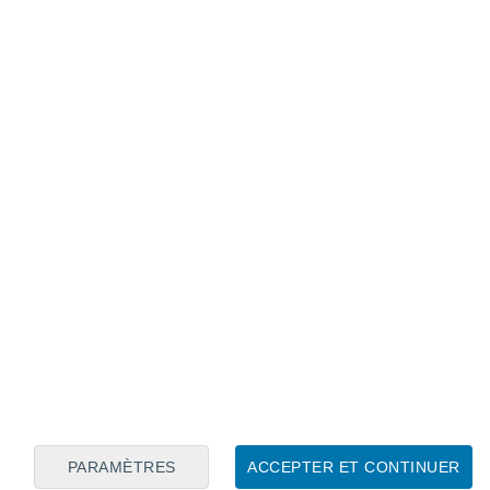
Calendrier lunaire
Lun
Mar
Mer
Jeu
Ven
Sam
Dim
7
8
9
10
11
12
13
14
15
16
17
18
19
20
PARAMÈTRES
ACCEPTER ET CONTINUER