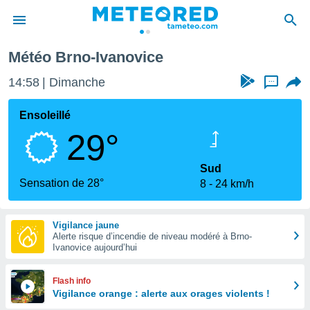
e
Météo Brno-Ivanovice
e
ntialité
14:58
Dimanche
...
enu de
o.com
Ensoleillé
o.com) a
29°
aré par
onnels
Sud
arantir
Sensation de 28°
8
24 km/h
té des
ions
. Vous
Vigilance jaune
accéder
Alerte risque d’incendie de niveau modéré à Brno-
e en
Ivanovice aujourd’hui
 les
s :
Flash info
Vigilance orange : alerte aux orages violents !
r les