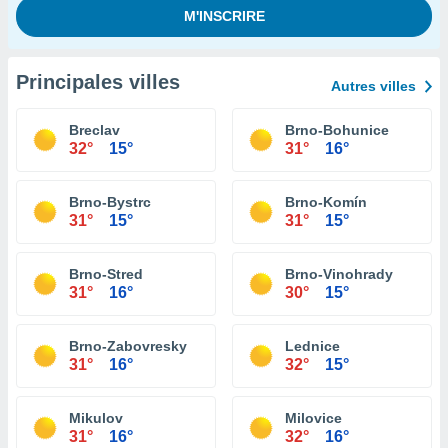
Principales villes
Autres villes
Breclav
Brno-Bohunice
32°
15°
31°
16°
Brno-Bystrc
Brno-Komín
31°
15°
31°
15°
Brno-Stred
Brno-Vinohrady
31°
16°
30°
15°
Brno-Zabovresky
Lednice
31°
16°
32°
15°
Mikulov
Milovice
31°
16°
32°
16°