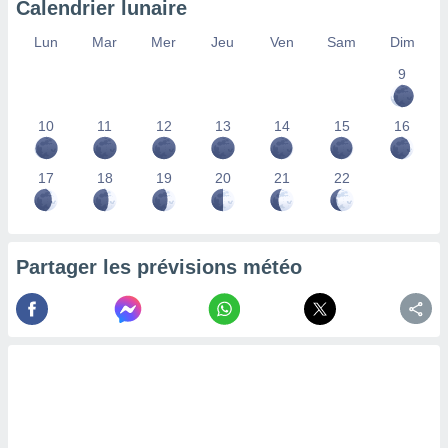
Calendrier lunaire
lisés,
des
Lun
Mar
Mer
Jeu
Ven
Sam
Dim
our
9
nner des
s
lisés,
10
11
12
13
14
15
16
la
ance des
s,
17
18
19
20
21
22
la
ance des
s,
dre les
Partager les prévisions météo
par le
ques ou
inaisons
ées
nt de
tes
,
er et
r les