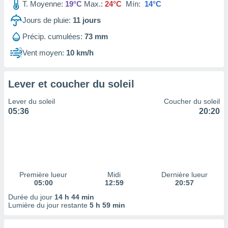
ires
T. Moyenne:
19°C
Max.:
24°C
Mín:
14°C
ons le
Jours de pluie:
11
jours
ent des
es
Précip. cumulées:
73 mm
 :
Vent moyen:
10 km/h
et/ou
 à des
ions sur
eil,
Lever et coucher du soleil
des
Lever du soleil
Coucher du soleil
limitées
05:36
20:20
nner la
, créer
ils pour
ité
lisée,
des
Première lueur
Midi
Dernière lueur
our
05:00
12:59
20:57
nner des
Durée du jour
14 h 44 min
és
Lumière du jour restante
5 h 59 min
lisées,
s profils
enus