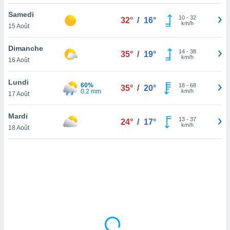
lisé en
Samedi
 de
10
-
32
32°
/
16°
km/h
15 Août
. Vous
rouver
Dimanche
14
-
38
35°
/
19°
ations
km/h
16 Août
re
que de
Lundi
60%
kies
18
-
68
35°
/
20°
0.2 mm
km/h
17 Août
r votre
ement à
ment en
Mardi
13
-
37
24°
/
17°
sur le
km/h
18 Août
res des
kies
le au
page de
te web.
MENT,
 les