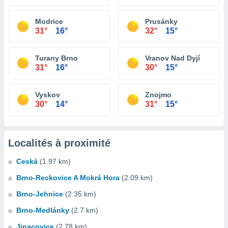
Modrice
Prusánky
31°
16°
32°
15°
Turany Brno
Vranov Nad Dyjí
31°
16°
30°
15°
Vyskov
Znojmo
30°
14°
31°
15°
Localités à proximité
Ceská
(1.97 km)
Brno-Reckovice A Mokrá Hora
(2.09 km)
Brno-Jehnice
(2.35 km)
Brno-Medlánky
(2.7 km)
Jinacovice
(2.78 km)