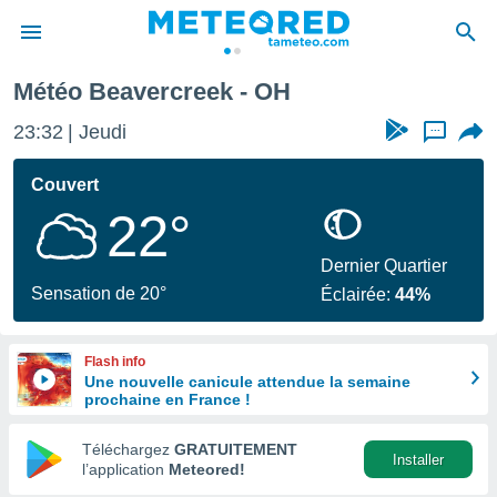
Météo Beavercreek - OH
e
ntialité
23:32
Jeudi
...
enu de
o.com
Couvert
o.com) a
22°
aré par
onnels
Dernier Quartier
arantir
Sensation de 20°
Éclairée:
44%
té des
ions
. Vous
Flash info
accéder
Une nouvelle canicule attendue la semaine
e en
prochaine en France !
 les
Téléchargez
GRATUITEMENT
s :
Installer
l’application
Meteored!
r les