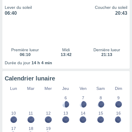
ires
ons le
Lever du soleil
Coucher du soleil
ent des
06:40
20:43
es
 :
et/ou
 à des
ions sur
eil,
Première lueur
Midi
Dernière lueur
des
06:10
13:42
21:13
limitées
Durée du jour
14 h 4 min
nner la
, créer
Calendrier lunaire
ils pour
ité
Lun
Mar
Mer
Jeu
Ven
Sam
Dim
lisée,
6
7
8
9
des
our
nner des
10
11
12
13
14
15
16
és
lisées,
s profils
17
18
19
enus