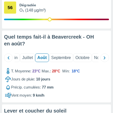
nées
Dégradée
56
lles sur
O₃ (148 µg/m³)
d'un
égitime,
vous
vous
 Pour ce
Quel temps fait-il à Beavercreek - OH
ous
etirer
en
août
?
ement
 opposer
Mai
Juin
Juillet
Août
Septembre
Octobre
Novembre
ement
nées à
ment en
T. Moyenne:
23°C
Max.:
28°C
Mín:
18°C
 sur «
Jours de pluie:
10
jours
res
» ou
e
Précip. cumulées:
77 mm
que de
kies
Vent moyen:
9 km/h
ite web.
t nos
Lever et coucher du soleil