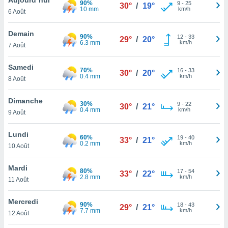
90%
n «
9
-
25
30°
/
19°
10 mm
km/h
6 Août
 et
r »,
cédez au
Demain
90%
12
-
33
29°
/
20°
 et vous
6.3 mm
km/h
7 Août
z
ation de
Samedi
70%
16
-
33
30°
/
20°
0.4 mm
km/h
8 Août
qu'ils
 nous ou
aires,
Dimanche
30%
9
-
22
30°
/
21°
0.4 mm
km/h
9 Août
nt de
t
Lundi
60%
19
-
40
er le
33°
/
21°
0.2 mm
km/h
10 Août
ement
te, ainsi
Mardi
80%
17
-
54
33°
/
22°
2.8 mm
km/h
per un
11 Août
écifique
us
Mercredi
90%
18
-
43
de la
29°
/
21°
7.7 mm
km/h
12 Août
 et du