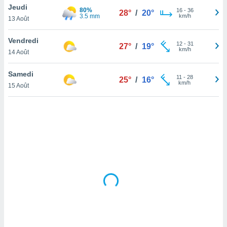
Jeudi
lisé en
80%
16
-
36
28°
/
20°
3.5 mm
km/h
 de
13 Août
. Vous
rouver
Vendredi
12
-
31
27°
/
19°
km/h
14 Août
ations
re
Samedi
que de
11
-
28
25°
/
16°
km/h
kies
15 Août
r votre
ement à
ment en
sur le
res des
kies
le au
page de
te web.
MENT,
 les