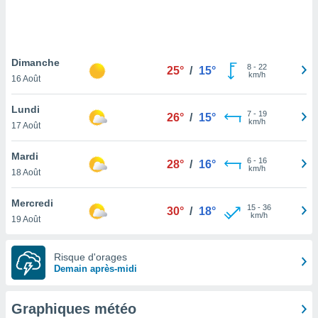
logies
e
s
Dimanche
tez pas
8
-
22
25°
/
15°
km/h
ation de
16 Août
, vous
z à
Lundi
7
-
19
26°
/
15°
à notre
km/h
17 Août
.com.
Mardi
 cas,
6
-
16
28°
/
16°
km/h
us
18 Août
ns que
s
Mercredi
15
-
36
30°
/
18°
km/h
19 Août
ires
urer la
on sur le
Risque d'orages
 seront
Demain après-midi
, et que
ies ne
as
Graphiques météo