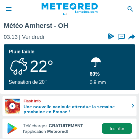
Météo Amherst - OH
e
ntialité
03:13
Vendredi
...
enu de
o.com
Pluie faible
o.com) a
22°
aré par
onnels
60%
arantir
Sensation de 20°
0.9 mm
té des
ions
. Vous
Flash info
accéder
Une nouvelle canicule attendue la semaine
e en
prochaine en France !
 les
Téléchargez
GRATUITEMENT
s :
Installer
l’application
Meteored!
r les