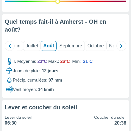
nées
lles sur
d'un
égitime,
Quel temps fait-il à Amherst - OH en
vous
août
?
vous
 Pour ce
ous
Mai
Juin
Juillet
Août
Septembre
Octobre
Novembre
etirer
ement
T. Moyenne:
23°C
Max.:
26°C
Mín:
21°C
 opposer
ement
Jours de pluie:
12
jours
nées à
Précip. cumulées:
97 mm
ment en
 sur «
Vent moyen:
14 km/h
res
» ou
e
que de
Lever et coucher du soleil
kies
ite web.
Lever du soleil
Coucher du soleil
06:30
20:38
t nos