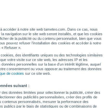
artier
2%
ez à accéder à notre site web tameteo.com. Dans ce cas, nous
 navigation sur le site web seront installés, et que les cookies
ficher de la publicité ou du contenu personnalisé, bien que vous
ous pouvez refuser l'installation des cookies et accéder à notre
n « Refuser ».
 cookies, des identifiants uniques ou des technologies similaires
que votre visite sur ce site web, les adresses IP et les
 de couverture nuageuse
Radar de pluie
Satellites
Modèles
s données personnelles sur la base d'un intérêt légitime, auquel
 votre consentement ou vous opposer au traitement des données
tique de cookies
sur ce site web.
Lundi
Mardi
Mercredi
Jeudi
onnées suivant :
10 Août
11 Août
12 Août
13 Août
r des données limitées pour sélectionner la publicité, créer des
sélectionner des publicités personnalisées, créer des profils de
 des contenus personnalisés, mesurer la performance des
s publics par le biais de statistiques ou de combinaisons de
80%
90%
80%
60%