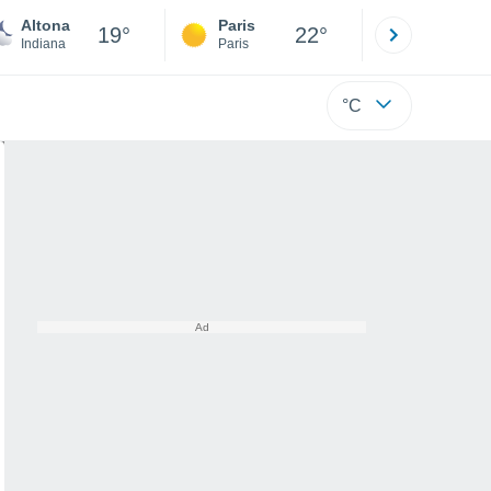
Altona
Paris
Montpelli
19°
22°
Indiana
Paris
Hérault
°C