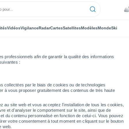
ités
Vidéos
Vigilance
Radar
Cartes
Satellites
Modèles
Monde
Ski
professionnels afin de garantir la qualité des informations
suivantes :
s collectées par le biais de cookies ou de technologies
nuer à vous proposer gratuitement des contenus de très haute
z au site web et vous acceptez l'installation de tous les cookies,
...
vre et d'analyser le comportement sur le site, ainsi que de
é et du contenu personnalisé en fonction de celui-ci. Vous pouvez
Heure par heure
tirer votre consentement à tout moment en cliquant sur le bouton
Ciel nuageux dans les
te web.
prochaines heures