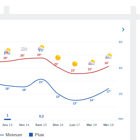
60
29°
28°
28°
26°
25°
40
23°
23°
21°
18°
18°
17°
20
15°
14°
13°
1
0.2
mm
Jeu
13
Ven
14
Sam
15
Dim
16
Lun
17
Mar
18
Mer
19
Minimum
Pluie