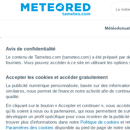
Météo
Actual
Avis de confidentialité
Le contenu de Tameteo.com (tameteo.com) a été préparé par des 
fournies. Vous pouvez accéder à ce site en utilisant les options 
Accepter les cookies et accéder gratuitement
Accueil
États-Unis
État de l'Indiana
Altona
La publicité numérique personnalisée, basée sur des information
similaires, nous permet de financer notre activité afin de conti
Météo Altona - IN
qualité.
En cliquant sur le bouton « Accepter et continuer », vous accéde
05:36
Vendredi
qu'ils soient à nous ou à partenaires, qui nous permettent de sui
développer un profil spécifique pour vous montrer de la publicit
trouver plus d'informations dans notre
Politique de cookies
et re
Ciel variable
Paramètres des cookies
disponible au pied de page de notre si