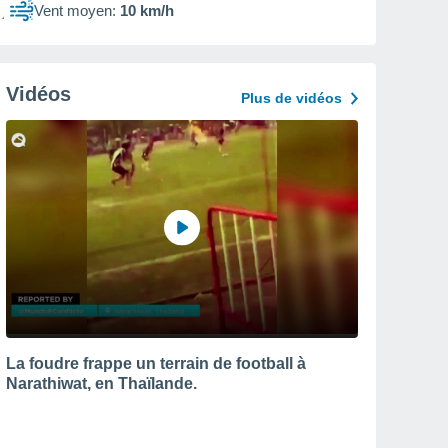
Vent moyen:
10 km/h
Vidéos
Plus de vidéos
La foudre frappe un terrain de football à
Narathiwat, en Thaïlande.