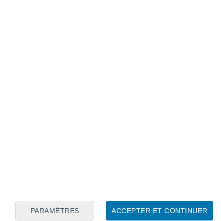
Calendrier lunaire
Lun
Mar
Mer
Jeu
Ven
Sam
Dim
7
8
9
10
11
12
13
14
15
16
17
18
19
20
PARAMÈTRES
ACCEPTER ET CONTINUER