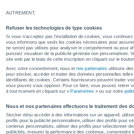
19°
AUTREMENT,
Dernier Qu
Refuser les technologies de type cookies
Éclairée:
3
Sensation de 19°
Si vous n'acceptez pas l'installation de cookies, vous continu
vous informons que seuls les cookies nécessaires pour assurer la
ne seront pas utilisés pour analyser le comportement ou pour af
puissiez visualiser de la publicité générale non personnalisée. V
Flash info
site web par le biais de cette inscription en cliquant sur le bouto
Une nouvelle canicule attendue la semaine
prochaine en France !
Avec votre consentement, nous et
nos partenaires
utilisons des
pour stocker, accéder et traiter des données personnelles telles 
Météo 1 - 7 jours
Heure par heure
Actualité
Carte
identifiants de cookies. Certains fournisseurs peuvent traiter vo
vous pouvez vous opposer. Pour ce faire, vous pouvez retirer
à tout moment en cliquant sur «
Paramètres
» ou sur notre
poli
Demain
Dimanche
Aujourd´hui
Nous et nos partenaires effectuons le traitement des d
8 Août
9 Août
7 Août
Stocker et/ou accéder à des informations sur un appareil, utilise
profils pour la publicité personnalisée, utiliser des profils pour 
contenus personnalisés, utiliser des profils pour sélectionner
publicités, mesurer la performance des contenus, comprendre le
80%
60%
60%