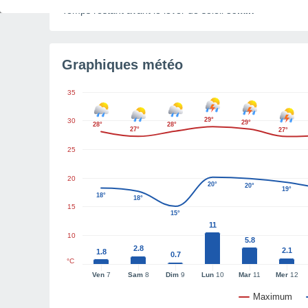
Temps restant avant le lever de soleil
35min
Graphiques météo
35
29°
30
29°
28°
28°
27°
27°
25
20
20°
20°
19°
18°
18°
15
15°
11
10
5.8
2.8
2.1
1.8
0.7
°C
Ven
7
Sam
8
Dim
9
Lun
10
Mar
11
Mer
12
Maximum