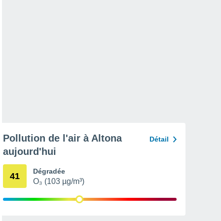
Pollution de l'air à Altona
Détail
aujourd'hui
Dégradée
41
O₃ (103 µg/m³)