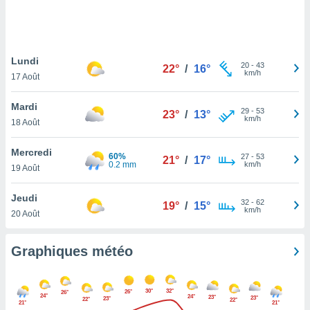
logies
e
s
Lundi
tez pas
20
-
43
22°
/
16°
km/h
ation de
17 Août
, vous
z à
Mardi
29
-
53
23°
/
13°
à notre
km/h
18 Août
.com.
Mercredi
 cas,
60%
27
-
53
21°
/
17°
0.2 mm
km/h
us
19 Août
ns que
s
Jeudi
32
-
62
19°
/
15°
km/h
20 Août
ires
urer la
on sur le
Graphiques météo
 seront
, et que
ies ne
30°
32°
26°
26°
24°
24°
as
23°
23°
23°
22°
22°
21°
21°