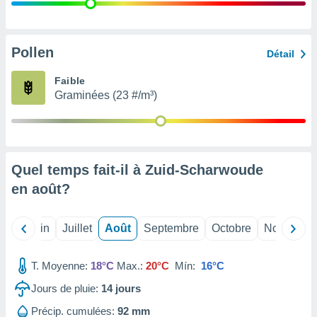
nées
lles sur
d'un
égitime,
Pollen
Détail
vous
vous
Faible
 Pour ce
Graminées (23 #/m³)
ous
etirer
ement
 opposer
Quel temps fait-il à Zuid-Scharwoude
ement
nées à
en
août
?
ment en
 sur «
res
» ou
Mai
Juin
Juillet
Août
Septembre
Octobre
Novembre
e
que de
kies
T. Moyenne:
18°C
Max.:
20°C
Mín:
16°C
ite web.
Jours de pluie:
14
jours
t nos
Précip. cumulées:
92 mm