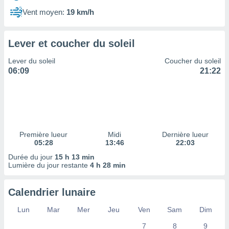
ires
ons le
Vent moyen:
19 km/h
ent des
es
 :
Lever et coucher du soleil
et/ou
Lever du soleil
Coucher du soleil
 à des
06:09
21:22
ions sur
eil,
des
limitées
nner la
, créer
Première lueur
Midi
Dernière lueur
ils pour
05:28
13:46
22:03
ité
Durée du jour
15 h 13 min
lisée,
Lumière du jour restante
4 h 28 min
des
our
nner des
Calendrier lunaire
és
lisées,
Lun
Mar
Mer
Jeu
Ven
Sam
Dim
s profils
7
8
9
enus