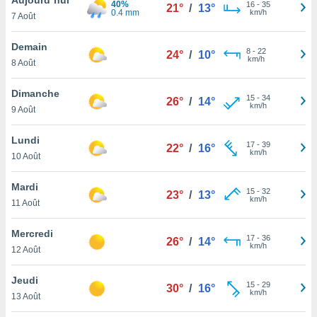
40%
n «
16
-
35
21°
/
13°
0.4 mm
km/h
7 Août
 et
r »,
cédez au
Demain
8
-
22
24°
/
10°
 et vous
km/h
8 Août
z
ation de
Dimanche
15
-
34
26°
/
14°
km/h
9 Août
qu'ils
 nous ou
aires,
Lundi
17
-
39
22°
/
16°
km/h
10 Août
nt de
t
Mardi
15
-
32
er le
23°
/
13°
km/h
11 Août
ement
te, ainsi
Mercredi
17
-
36
26°
/
14°
km/h
per un
12 Août
écifique
us
Jeudi
15
-
29
de la
30°
/
16°
km/h
13 Août
 et du