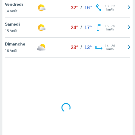
Vendredi
lisé en
13
-
32
32°
/
16°
km/h
 de
14 Août
. Vous
rouver
Samedi
15
-
35
24°
/
17°
km/h
15 Août
ations
re
Dimanche
que de
14
-
36
23°
/
13°
km/h
kies
16 Août
r votre
ement à
ment en
sur le
res des
kies
le au
page de
te web.
MENT,
 les