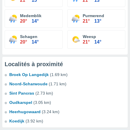
21°
15°
21°
13°
Medemblik
Purmerend
20°
14°
21°
13°
Schagen
Weesp
20°
14°
21°
14°
Localités à proximité
Broek Op Langedijk
(1.69 km)
Noord-Scharwoude
(1.71 km)
Sint Pancras
(2.73 km)
Oudkarspel
(3.05 km)
Heerhugowaard
(3.24 km)
Koedijk
(3.92 km)