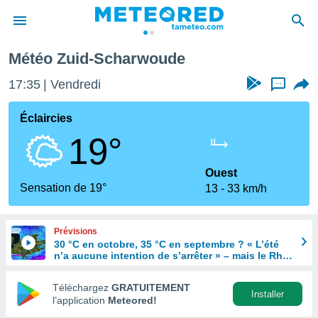
de
Météo Zuid-Scharwoude
e
ntialité
17:35
Vendredi
...
enu de
o.com
Éclaircies
o.com) a
19°
aré par
onnels
Ouest
arantir
Sensation de 19°
13
33 km/h
té des
ions
. Vous
Prévisions
accéder
30 °C en octobre, 35 °C en septembre ? « L’été
e en
n’a aucune intention de s’arrêter » – mais le Rhin
 les
en paie le prix
Téléchargez
GRATUITEMENT
s :
Installer
l’application
Meteored!
r les