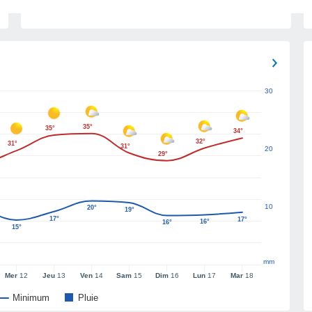
30
35°
35°
34°
32°
31°
31°
20
29°
10
20°
19°
17°
17°
16°
16°
15°
mm
Mer
12
Jeu
13
Ven
14
Sam
15
Dim
16
Lun
17
Mar
18
Minimum
Pluie