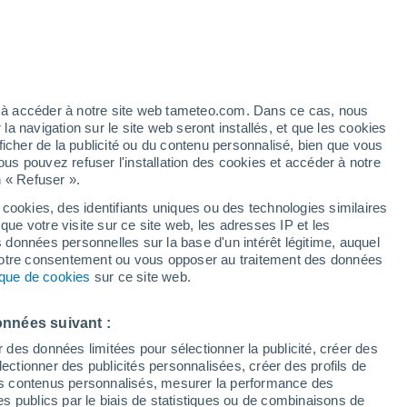
Vigilance rouge
Alerte canicule de niveau extrême à
Zelezná aujourd’hui
t
h
ez à accéder à notre site web tameteo.com. Dans ce cas, nous
 navigation sur le site web seront installés, et que les cookies
ficher de la publicité ou du contenu personnalisé, bien que vous
ous pouvez refuser l'installation des cookies et accéder à notre
n « Refuser ».
tobre
 cookies, des identifiants uniques ou des technologies similaires
que votre visite sur ce site web, les adresses IP et les
des températures
Radar de pluie
Satellites
Modèles
s données personnelles sur la base d'un intérêt légitime, auquel
 votre consentement ou vous opposer au traitement des données
tique de cookies
sur ce site web.
imanche
Lundi
Mardi
Mercredi
onnées suivant :
9 Août
10 Août
11 Août
12 Août
r des données limitées pour sélectionner la publicité, créer des
sélectionner des publicités personnalisées, créer des profils de
 des contenus personnalisés, mesurer la performance des
s publics par le biais de statistiques ou de combinaisons de
70%