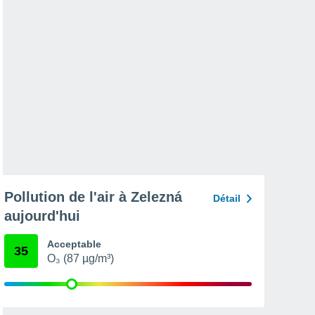
Pollution de l'air à Zelezná
Détail
aujourd'hui
Acceptable
35
O₃ (87 µg/m³)