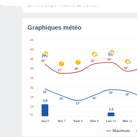
Lumière du jour restante
11 h 1 min
Graphiques météo
45
40
35
33°
32°
32°
30
28°
28°
27°
25
20
19°
19°
18°
15
16°
16°
4.8
13°
10
1.5
°C
Jeu
6
Ven
7
Sam
8
Dim
9
Lun
10
Mar
11
Maximum