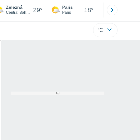
Zelezná
Paris
Montpelli
29°
18°
Central Bohemia
Paris
Hérault
°C