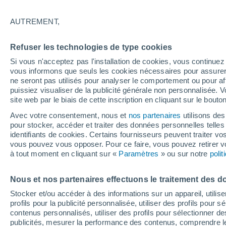
26°
AUTREMENT,
Sud-oues
Refuser les technologies de type cookies
Sensation de 27°
8
-
22 km/
Si vous n'acceptez pas l'installation de cookies, vous continu
vous informons que seuls les cookies nécessaires pour assurer la
ne seront pas utilisés pour analyser le comportement ou pour af
puissiez visualiser de la publicité générale non personnalisée. V
Flash info
site web par le biais de cette inscription en cliquant sur le bouto
Découvrez la tendance météo entre août et oc
Avec votre consentement, nous et
nos partenaires
utilisons des
pour stocker, accéder et traiter des données personnelles telles 
Météo 1 - 7 jours
Heure par heure
Actualité
Carte 
identifiants de cookies. Certains fournisseurs peuvent traiter vo
vous pouvez vous opposer. Pour ce faire, vous pouvez retirer
à tout moment en cliquant sur «
Paramètres
» ou sur notre
poli
Demain
Samedi
D
Aujourd´hui
Nous et nos partenaires effectuons le traitement des d
7 Août
8 Août
6 Août
Stocker et/ou accéder à des informations sur un appareil, utilise
profils pour la publicité personnalisée, utiliser des profils pour 
contenus personnalisés, utiliser des profils pour sélectionner
publicités, mesurer la performance des contenus, comprendre le
80%