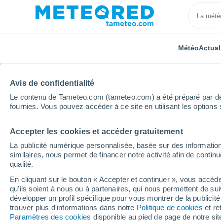
Météo
Actual
Avis de confidentialité
Le contenu de Tameteo.com (tameteo.com) a été préparé par des 
fournies. Vous pouvez accéder à ce site en utilisant les options 
Accepter les cookies et accéder gratuitement
Accueil
République tchèque
Bohême-Centrale
La publicité numérique personnalisée, basée sur des information
similaires, nous permet de financer notre activité afin de conti
Météo Zelezná
qualité.
En cliquant sur le bouton « Accepter et continuer », vous accéde
10:15
Jeudi
qu'ils soient à nous ou à partenaires, qui nous permettent de sui
développer un profil spécifique pour vous montrer de la publicit
trouver plus d'informations dans notre
Politique de cookies
et re
Éclaircies
Paramètres des cookies
disponible au pied de page de notre si