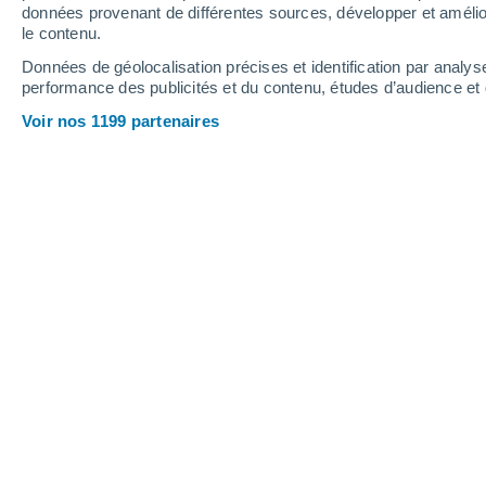
4.8 mm
données provenant de différentes sources, développer et amélior
le contenu.
27°
/
16°
28°
/
13°
32°
/
19°
Données de géolocalisation précises et identification par analys
performance des publicités et du contenu, études d’audience e
16
-
34
km/h
12
-
30
km/h
10
14
-
40
km/h
Voir nos 1199 partenaires
Météo Zelezná aujourd´hui
, 6 août
Éclaircies
26°
10:00
T. ressentie
27°
Éclaircies
29°
11:00
T. ressentie
29°
Ciel variable
31°
12:00
T. ressentie
30°
Ciel variable
31°
13:00
T. ressentie
30°