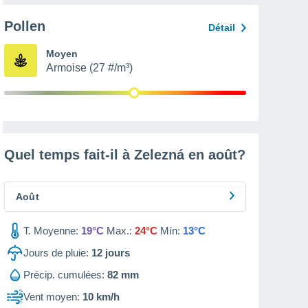
Pollen
Détail
Moyen
Armoise (27 #/m³)
Quel temps fait-il à Zelezná en
août
?
Août
T. Moyenne:
19°C
Max.:
24°C
Mín:
13°C
Jours de pluie:
12
jours
Précip. cumulées:
82 mm
Vent moyen:
10 km/h