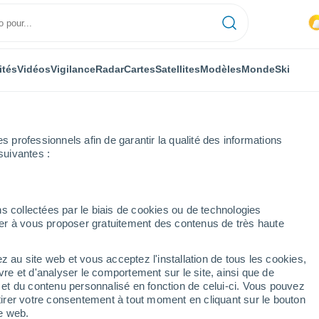
ités
Vidéos
Vigilance
Radar
Cartes
Satellites
Modèles
Monde
Ski
professionnels afin de garantir la qualité des informations
suivantes :
Zelezná
s collectées par le biais de cookies ou de technologies
nuer à vous proposer gratuitement des contenus de très haute
z au site web et vous acceptez l'installation de tous les cookies,
...
vre et d'analyser le comportement sur le site, ainsi que de
é et du contenu personnalisé en fonction de celui-ci. Vous pouvez
Heure par heure
tirer votre consentement à tout moment en cliquant sur le bouton
Risque d´orages dans les
te web.
prochaines heures