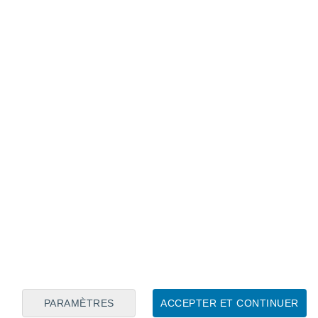
Calendrier lunaire
Lun
Mar
Mer
Jeu
Ven
Sam
Dim
6
7
8
9
10
11
12
13
14
15
16
17
18
19
PARAMÈTRES
ACCEPTER ET CONTINUER