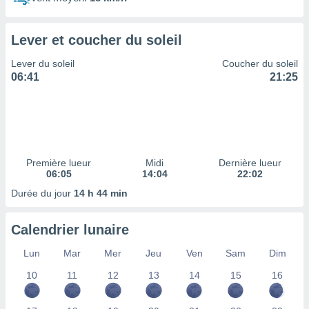
ires
ons le
ent des
Lever et coucher du soleil
es
 :
Lever du soleil
Coucher du soleil
et/ou
06:41
21:25
 à des
ions sur
eil,
des
limitées
Première lueur
Midi
Dernière lueur
nner la
06:05
14:04
22:02
, créer
ils pour
Durée du jour
14 h 44 min
ité
lisée,
Calendrier lunaire
des
our
Lun
Mar
Mer
Jeu
Ven
Sam
Dim
nner des
és
10
11
12
13
14
15
16
lisées,
s profils
enus