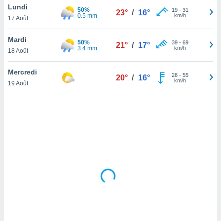
Lundi
lisé en
50%
19
-
31
23°
/
16°
0.5 mm
km/h
 de
17 Août
. Vous
rouver
Mardi
50%
39
-
69
21°
/
17°
3.4 mm
km/h
18 Août
ations
re
Mercredi
que de
28
-
55
20°
/
16°
km/h
kies
19 Août
r votre
ement à
ment en
sur le
res des
kies
le au
page de
te web.
MENT,
 les