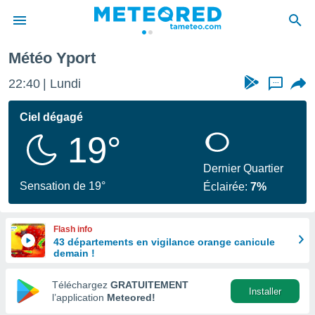
Météo Yport
e
ntialité
22:40
Lundi
...
enu de
o.com
Ciel dégagé
o.com) a
19°
aré par
onnels
Dernier Quartier
arantir
Sensation de 19°
Éclairée:
7%
té des
ions
. Vous
Flash info
accéder
43 départements en vigilance orange canicule
e en
demain !
 les
Téléchargez
GRATUITEMENT
s :
Installer
l’application
Meteored!
r les