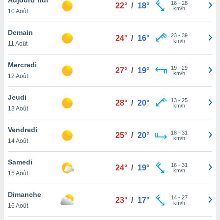
n «
16
-
28
22°
/
18°
km/h
10 Août
 et
r »,
cédez au
Demain
23
-
39
24°
/
16°
 et vous
km/h
11 Août
z
ation de
Mercredi
19
-
29
27°
/
19°
km/h
12 Août
qu'ils
 nous ou
aires,
Jeudi
13
-
25
28°
/
20°
km/h
13 Août
nt de
t
Vendredi
18
-
31
er le
25°
/
20°
km/h
14 Août
ement
te, ainsi
Samedi
16
-
31
24°
/
19°
km/h
per un
15 Août
écifique
us
Dimanche
14
-
27
de la
23°
/
17°
km/h
16 Août
 et du