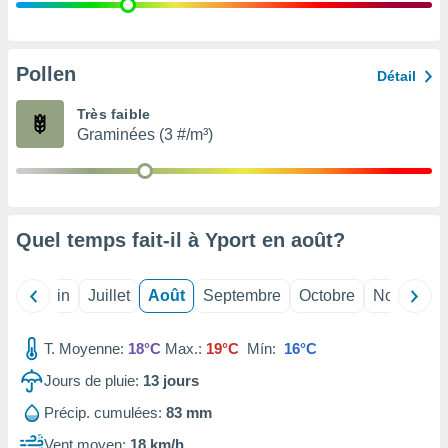
nées
lles sur
d'un
égitime,
Pollen
Détail
vous
vous
Très faible
 Pour ce
Graminées (3 #/m³)
ous
etirer
ement
 opposer
Quel temps fait-il à Yport en
août
?
ement
nées à
ment en
Mai
Juin
Juillet
Août
Septembre
Octobre
Novembre
 sur «
res
» ou
e
T. Moyenne:
18°C
Max.:
19°C
Mín:
16°C
que de
kies
Jours de pluie:
13
jours
ite web.
Précip. cumulées:
83 mm
t nos
Vent moyen:
18 km/h