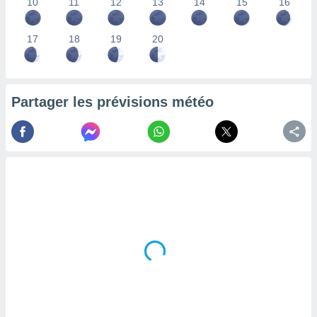
10
11
12
13
14
15
16
lisés,
des
17
18
19
20
our
nner des
s
lisés,
la
Partager les prévisions météo
ance des
s,
la
ance des
s,
dre les
par le
ques ou
inaisons
ées
nt de
tes
,
er et
r les