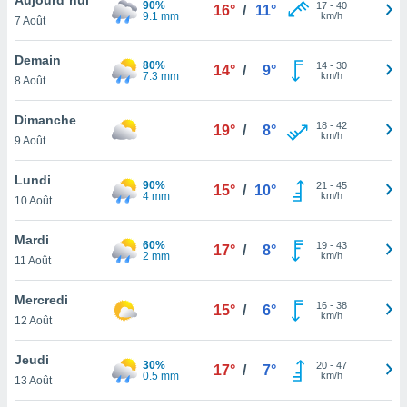
90%
n «
17
-
40
16°
/
11°
9.1 mm
km/h
7 Août
 et
r »,
cédez au
Demain
80%
14
-
30
14°
/
9°
 et vous
7.3 mm
km/h
8 Août
z
ation de
Dimanche
18
-
42
19°
/
8°
km/h
9 Août
qu'ils
 nous ou
aires,
Lundi
90%
21
-
45
15°
/
10°
4 mm
km/h
10 Août
nt de
t
Mardi
60%
19
-
43
er le
17°
/
8°
2 mm
km/h
11 Août
ement
te, ainsi
Mercredi
16
-
38
15°
/
6°
km/h
per un
12 Août
écifique
us
Jeudi
30%
20
-
47
de la
17°
/
7°
0.5 mm
km/h
13 Août
 et du