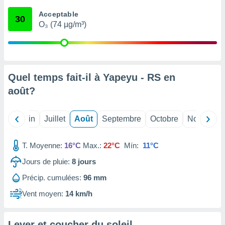
nées
Acceptable
lles sur
30
O₃ (74 µg/m³)
d'un
égitime,
vous
vous
 Pour ce
ous
Quel temps fait-il à Yapeyu - RS en
etirer
août
?
ement
 opposer
Mai
Juin
Juillet
Août
Septembre
Octobre
Novembre
ement
nées à
ment en
T. Moyenne:
16°C
Max.:
22°C
Mín:
11°C
 sur «
res
» ou
Jours de pluie:
8
jours
e
Précip. cumulées:
96 mm
que de
kies
Vent moyen:
14 km/h
ite web.
t nos
Lever et coucher du soleil