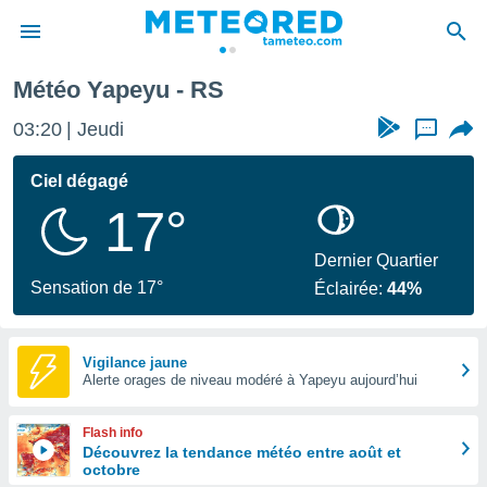
Météo Yapeyu - RS
e
ntialité
03:20
Jeudi
...
enu de
o.com
Ciel dégagé
o.com) a
17°
aré par
onnels
Dernier Quartier
arantir
Sensation de 17°
Éclairée:
44%
té des
ions
. Vous
accéder
Vigilance jaune
e en
Alerte orages de niveau modéré à Yapeyu aujourd’hui
 les
Flash info
s :
Découvrez la tendance météo entre août et
octobre
r les