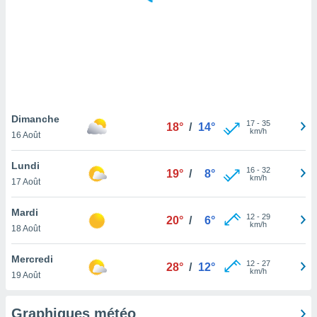
logies
e
s
tez pas
ation de
, vous
z à
à notre
Dimanche
17
-
35
18°
/
14°
km/h
16 Août
.com.
 cas,
Lundi
16
-
32
us
19°
/
8°
km/h
17 Août
ns que
s
Mardi
12
-
29
20°
/
6°
ires
km/h
18 Août
urer la
on sur le
Mercredi
12
-
27
 seront
28°
/
12°
km/h
19 Août
, et que
ies ne
as
Graphiques météo