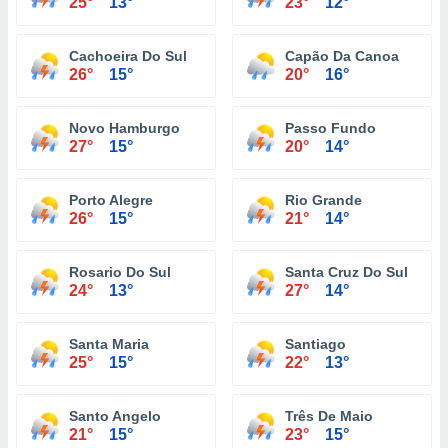
25°
13°
23°
12°
Cachoeira Do Sul
Capão Da Canoa
26°
15°
20°
16°
Novo Hamburgo
Passo Fundo
27°
15°
20°
14°
Porto Alegre
Rio Grande
26°
15°
21°
14°
Rosario Do Sul
Santa Cruz Do Sul
24°
13°
27°
14°
Santa Maria
Santiago
25°
15°
22°
13°
Santo Angelo
Três De Maio
21°
15°
23°
15°