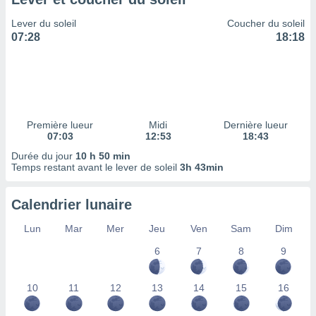
ires
ons le
Lever du soleil
Coucher du soleil
ent des
07:28
18:18
es
 :
et/ou
 à des
ions sur
eil,
Première lueur
Midi
Dernière lueur
des
07:03
12:53
18:43
limitées
Durée du jour
10 h 50 min
Temps restant avant le lever de soleil
3h 43min
nner la
, créer
ils pour
Calendrier lunaire
ité
lisée,
Lun
Mar
Mer
Jeu
Ven
Sam
Dim
des
our
6
7
8
9
nner des
és
10
11
12
13
14
15
16
lisées,
s profils
enus