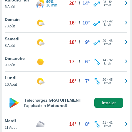
90%
n «
28
-
54
26°
/
14°
10 mm
km/h
6 Août
 et
r »,
cédez au
Demain
21
-
42
16°
/
10°
 et vous
km/h
7 Août
z
ation de
Samedi
20
-
43
18°
/
9°
km/h
8 Août
qu'ils
 nous ou
aires,
Dimanche
14
-
32
17°
/
6°
km/h
9 Août
nt de
t
Lundi
20
-
45
er le
16°
/
7°
km/h
10 Août
ement
te, ainsi
Téléchargez
GRATUITEMENT
per un
Installer
l’application
Meteored!
écifique
us
de la
Mardi
21
-
41
14°
/
8°
 et du
km/h
11 Août