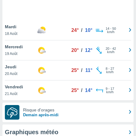
logies
e
s
Mardi
tez pas
14
-
50
24°
/
10°
km/h
ation de
18 Août
, vous
z à
Mercredi
20
-
42
20°
/
12°
à notre
km/h
19 Août
.com.
Jeudi
 cas,
8
-
27
25°
/
11°
km/h
us
20 Août
ns que
s
Vendredi
9
-
17
25°
/
14°
km/h
21 Août
ires
urer la
on sur le
Risque d'orages
 seront
Demain après-midi
, et que
ies ne
as
Graphiques météo