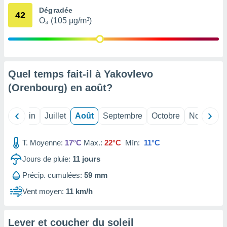
nées
Dégradée
42
lles sur
O₃ (105 µg/m³)
d'un
égitime,
vous
vous
 Pour ce
Quel temps fait-il à Yakovlevo
ous
etirer
(Orenbourg) en
août
?
ement
 opposer
Mai
Juin
Juillet
Août
Septembre
Octobre
Novembre
ement
nées à
ment en
T. Moyenne:
17°C
Max.:
22°C
Mín:
11°C
 sur «
Jours de pluie:
11
jours
res
» ou
e
Précip. cumulées:
59 mm
que de
kies
Vent moyen:
11 km/h
ite web.
t nos
Lever et coucher du soleil