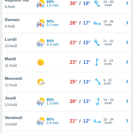
60%
n «
24
-
50
30°
/
18°
1.6 mm
km/h
8 Août
 et
r »,
cédez au
Demain
90%
16
-
46
28°
/
17°
 et vous
5.5 mm
km/h
9 Août
z
ation de
Lundi
60%
21
-
42
23°
/
15°
0.3 mm
km/h
10 Août
qu'ils
 nous ou
aires,
Mardi
11
-
24
23°
/
13°
km/h
11 Août
nt de
t
Mercredi
9
-
22
er le
25°
/
13°
km/h
12 Août
ement
te, ainsi
Jeudi
80%
14
-
33
26°
/
13°
1.3 mm
km/h
per un
13 Août
écifique
us
Vendredi
80%
15
-
34
de la
21°
/
12°
0.4 mm
km/h
14 Août
 et du