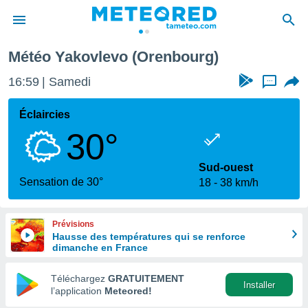
Météo Yakovlevo (Orenbourg)
e
ntialité
16:59
Samedi
...
enu de
o.com
Éclaircies
o.com) a
30°
aré par
onnels
Sud-ouest
arantir
Sensation de 30°
18
38 km/h
té des
ions
. Vous
Prévisions
accéder
Hausse des températures qui se renforce
e en
dimanche en France
 les
Téléchargez
GRATUITEMENT
s :
Installer
l’application
Meteored!
r les