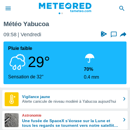
Météo Yabucoa
e
ntialité
09:58
Vendredi
...
enu de
o.com
Pluie faible
o.com) a
29°
aré par
onnels
70%
arantir
Sensation de 32°
0.4 mm
té des
ions
. Vous
accéder
Vigilance jaune
e en
Alerte canicule de niveau modéré à Yabucoa aujourd’hui
 les
Astronomie
s :
Une fusée de SpaceX s’écrase sur la Lune et
tous les regards se tournent vers notre satellite à
r les