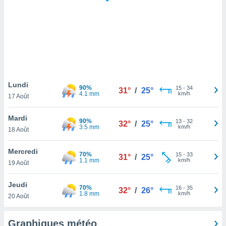
logies
e
s
tez pas
ation de
, vous
z à
à notre
Lundi
90%
15
-
34
31°
/
25°
4.1 mm
km/h
17 Août
.com.
 cas,
Mardi
90%
13
-
32
us
32°
/
25°
3.5 mm
km/h
18 Août
ns que
s
Mercredi
70%
15
-
33
31°
/
25°
ires
1.1 mm
km/h
19 Août
urer la
on sur le
Jeudi
70%
16
-
35
 seront
32°
/
26°
1.8 mm
km/h
20 Août
, et que
ies ne
as
Graphiques météo