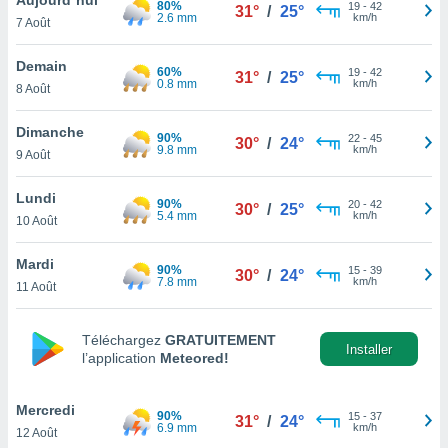
80%
n «
19
-
42
31°
/
25°
2.6 mm
km/h
7 Août
 et
r »,
cédez au
Demain
60%
19
-
42
31°
/
25°
 et vous
0.8 mm
km/h
8 Août
z
ation de
Dimanche
90%
22
-
45
30°
/
24°
9.8 mm
km/h
9 Août
qu'ils
 nous ou
aires,
Lundi
90%
20
-
42
30°
/
25°
5.4 mm
km/h
10 Août
nt de
t
Mardi
90%
15
-
39
er le
30°
/
24°
7.8 mm
km/h
11 Août
ement
te, ainsi
Téléchargez
GRATUITEMENT
per un
Installer
l’application
Meteored!
écifique
us
de la
Mercredi
90%
15
-
37
31°
/
24°
 et du
6.9 mm
km/h
12 Août