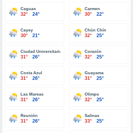
Caguas
Carmen
32°
24°
30°
22°
Cayey
Chún Chín
30°
21°
32°
25°
Ciudad Universitaria
Corazón
31°
26°
32°
25°
Costa Azul
Guayama
31°
26°
31°
25°
Las Mareas
Olimpo
31°
26°
32°
25°
Reunión
Salinas
31°
26°
33°
25°