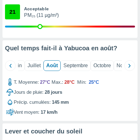
nées
Acceptable
lles sur
21
PM₂₅ (11 µg/m³)
d'un
égitime,
vous
vous
 Pour ce
ous
Quel temps fait-il à Yabucoa en
août
?
etirer
ement
Mai
Juin
Juillet
Août
Septembre
Octobre
Novembre
 opposer
ement
nées à
T. Moyenne:
27°C
Max.:
28°C
Mín:
25°C
ment en
Jours de pluie:
28
jours
 sur «
res
» ou
Précip. cumulées:
145 mm
e
que de
Vent moyen:
17 km/h
kies
ite web.
Lever et coucher du soleil
t nos