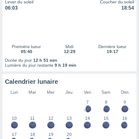
ires
Lever du soleil
Coucher du soleil
ons le
06:03
18:54
ent des
es
 :
et/ou
 à des
ions sur
Première lueur
Midi
Dernière lueur
eil,
05:40
12:29
19:17
des
Durée du jour
12 h 51 min
limitées
Lumière du jour restante
9 h 19 min
nner la
, créer
Calendrier lunaire
ils pour
ité
Lun
Mar
Mer
Jeu
Ven
Sam
Dim
lisée,
7
8
9
des
our
nner des
10
11
12
13
14
15
16
és
lisées,
s profils
17
18
19
20
enus