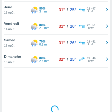
lisé en
Jeudi
 de
80%
22
-
47
31°
/
25°
3 mm
km/h
13 Août
. Vous
rouver
Vendredi
80%
22
-
51
31°
/
26°
ations
2.9 mm
km/h
14 Août
re
que de
Samedi
70%
kies
23
-
51
31°
/
26°
0.2 mm
km/h
15 Août
r votre
ement à
ment en
Dimanche
80%
19
-
46
32°
/
25°
sur le
2.6 mm
km/h
16 Août
res des
kies
le au
page de
te web.
MENT,
 les