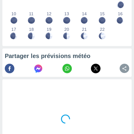
lisés,
des
10
11
12
13
14
15
16
our
nner des
s
17
18
19
20
21
22
lisés,
la
ance des
s,
Partager les prévisions météo
la
ance des
s,
dre les
par le
ques ou
inaisons
ées
nt de
tes
,
er et
r les