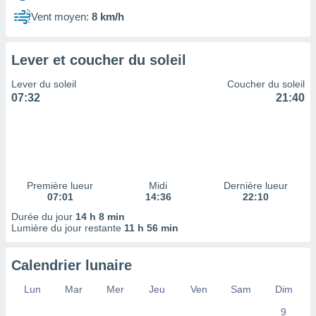
ires
ons le
Vent moyen:
8 km/h
ent des
es
 :
Lever et coucher du soleil
et/ou
Lever du soleil
Coucher du soleil
 à des
07:32
21:40
ions sur
eil,
des
limitées
nner la
, créer
Première lueur
Midi
Dernière lueur
ils pour
07:01
14:36
22:10
ité
Durée du jour
14 h 8 min
lisée,
Lumière du jour restante
11 h 56 min
des
our
nner des
Calendrier lunaire
és
lisées,
Lun
Mar
Mer
Jeu
Ven
Sam
Dim
s profils
9
enus