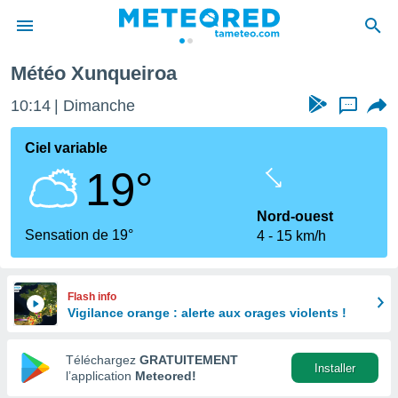
Météo Xunqueiroa
e
ntialité
10:14
Dimanche
...
enu de
o.com
Ciel variable
o.com) a
19°
aré par
onnels
Nord-ouest
arantir
Sensation de 19°
4
15 km/h
té des
ions
. Vous
accéder
Flash info
e en
Vigilance orange : alerte aux orages violents !
 les
Téléchargez
GRATUITEMENT
s :
Installer
l’application
Meteored!
r les