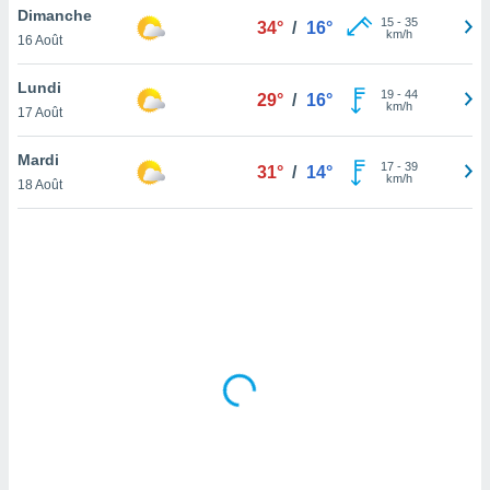
Dimanche
lisé en
15
-
35
34°
/
16°
km/h
 de
16 Août
. Vous
rouver
Lundi
19
-
44
29°
/
16°
km/h
17 Août
ations
re
Mardi
que de
17
-
39
31°
/
14°
km/h
kies
18 Août
r votre
ement à
ment en
sur le
res des
kies
le au
page de
te web.
MENT,
 les