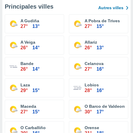
Principales villes
Autres villes
A Gudiña
A Pobra de Trives
27°
13°
27°
15°
A Veiga
Allariz
26°
14°
26°
13°
Bande
Celanova
26°
14°
27°
16°
Laza
Lobios
29°
15°
28°
16°
Maceda
O Barco de Valdeorras
27°
15°
30°
17°
O Carballiño
Orense