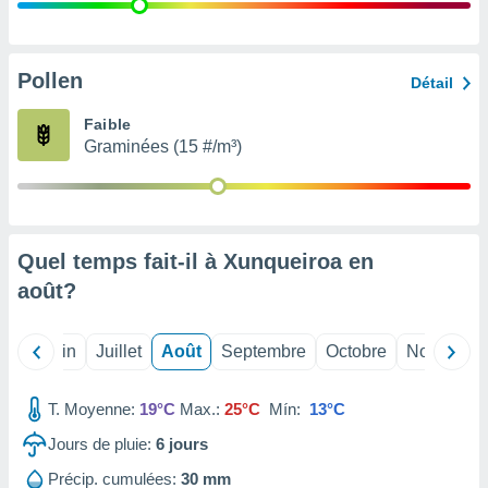
nées
lles sur
d'un
égitime,
Pollen
Détail
vous
vous
Faible
 Pour ce
Graminées (15 #/m³)
ous
etirer
ement
 opposer
Quel temps fait-il à Xunqueiroa en
ement
nées à
août
?
ment en
 sur «
res
» ou
Mai
Juin
Juillet
Août
Septembre
Octobre
Novembre
e
que de
kies
T. Moyenne:
19°C
Max.:
25°C
Mín:
13°C
ite web.
Jours de pluie:
6
jours
t nos
Précip. cumulées:
30 mm