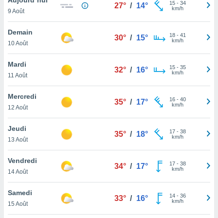
n «
15
-
34
27°
/
14°
km/h
9 Août
 et
r »,
cédez au
Demain
18
-
41
30°
/
15°
 et vous
km/h
10 Août
z
ation de
Mardi
15
-
35
32°
/
16°
km/h
11 Août
qu'ils
 nous ou
aires,
Mercredi
16
-
40
35°
/
17°
km/h
12 Août
nt de
t
Jeudi
17
-
38
er le
35°
/
18°
km/h
13 Août
ement
te, ainsi
Vendredi
17
-
38
34°
/
17°
km/h
per un
14 Août
écifique
us
Samedi
14
-
36
de la
33°
/
16°
km/h
15 Août
 et du