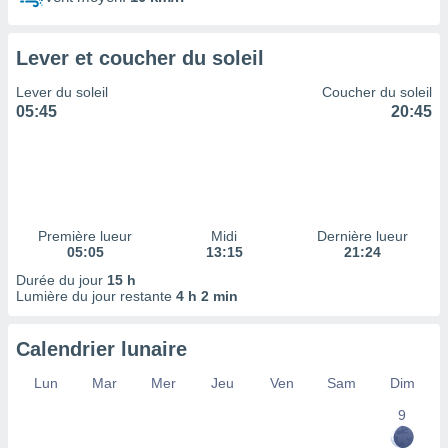
ires
ons le
ent des
Lever et coucher du soleil
es
 :
Lever du soleil
Coucher du soleil
et/ou
05:45
20:45
 à des
ions sur
eil,
des
limitées
Première lueur
Midi
Dernière lueur
nner la
05:05
13:15
21:24
, créer
ils pour
Durée du jour
15 h
ité
Lumière du jour restante
4 h 2 min
lisée,
des
Calendrier lunaire
our
nner des
Lun
Mar
Mer
Jeu
Ven
Sam
Dim
és
lisées,
9
s profils
enus