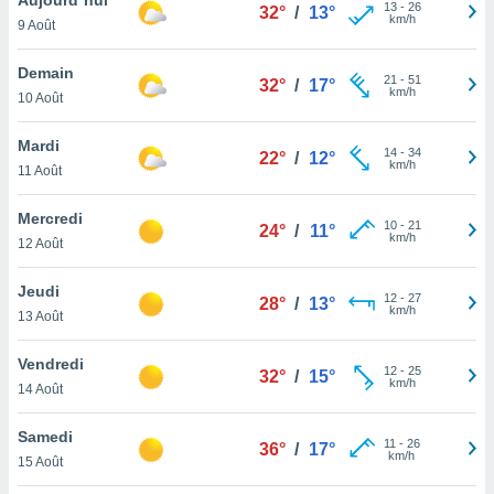
n «
13
-
26
32°
/
13°
km/h
9 Août
 et
r »,
cédez au
Demain
21
-
51
32°
/
17°
 et vous
km/h
10 Août
z
ation de
Mardi
14
-
34
22°
/
12°
km/h
11 Août
qu'ils
 nous ou
aires,
Mercredi
10
-
21
24°
/
11°
km/h
12 Août
nt de
t
Jeudi
12
-
27
er le
28°
/
13°
km/h
13 Août
ement
te, ainsi
Vendredi
12
-
25
32°
/
15°
km/h
per un
14 Août
écifique
us
Samedi
11
-
26
de la
36°
/
17°
km/h
15 Août
 et du