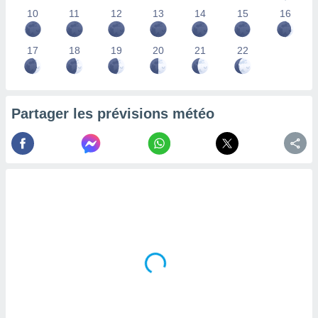
lisés,
10
11
12
13
14
15
16
des
our
17
18
19
20
21
22
nner des
s
lisés,
la
ance des
Partager les prévisions météo
s,
la
ance des
s,
dre les
par le
ques ou
inaisons
ées
nt de
tes
,
er et
r les