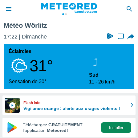
Météo Wörlitz
e
ntialité
17:22
Dimanche
...
enu de
o.com
Éclaircies
o.com) a
31°
aré par
onnels
Sud
arantir
Sensation de 30°
11
26 km/h
té des
ions
. Vous
accéder
Flash info
e en
Vigilance orange : alerte aux orages violents !
 les
Téléchargez
GRATUITEMENT
s :
Installer
l’application
Meteored!
r les