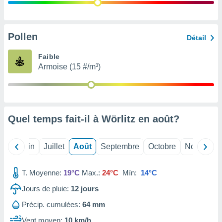
nées
lles sur
d'un
égitime,
Pollen
Détail
vous
vous
Faible
 Pour ce
Armoise (15 #/m³)
ous
etirer
ement
 opposer
Quel temps fait-il à Wörlitz en
août
?
ement
nées à
ment en
Mai
Juin
Juillet
Août
Septembre
Octobre
Novembre
 sur «
res
» ou
e
T. Moyenne:
19°C
Max.:
24°C
Mín:
14°C
que de
kies
Jours de pluie:
12
jours
ite web.
Précip. cumulées:
64 mm
t nos
Vent moyen:
10 km/h