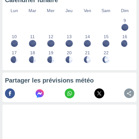
Calendrier lunaire
lisés,
Lun
Mar
Mer
Jeu
Ven
Sam
Dim
des
our
9
nner des
s
lisés,
10
11
12
13
14
15
16
la
ance des
s,
17
18
19
20
21
22
la
ance des
s,
dre les
Partager les prévisions météo
par le
ques ou
inaisons
ées
nt de
tes
,
er et
r les