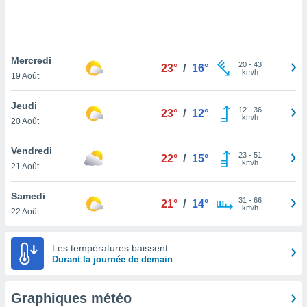
logies
e
s
Mercredi
tez pas
20
-
43
23°
/
16°
km/h
ation de
19 Août
, vous
z à
Jeudi
12
-
36
23°
/
12°
à notre
km/h
20 Août
.com.
Vendredi
 cas,
23
-
51
22°
/
15°
km/h
us
21 Août
ns que
s
Samedi
31
-
66
21°
/
14°
km/h
22 Août
ires
urer la
on sur le
Les températures baissent
 seront
Durant la journée de demain
, et que
ies ne
as
Graphiques météo