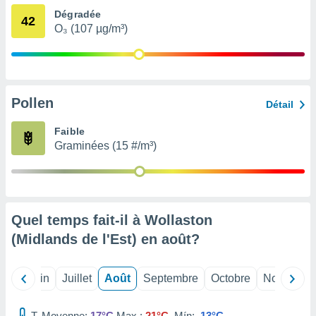
nées
Dégradée
42
lles sur
O₃ (107 µg/m³)
d'un
égitime,
vous
vous
 Pour ce
Pollen
ous
Détail
etirer
Faible
ement
Graminées (15 #/m³)
 opposer
ement
nées à
ment en
 sur «
Quel temps fait-il à Wollaston
res
» ou
e
(Midlands de l'Est) en
août
?
que de
kies
ite web.
Mai
Juin
Juillet
Août
Septembre
Octobre
Novembre
t nos
T. Moyenne:
17°C
Max.:
21°C
Mín:
13°C