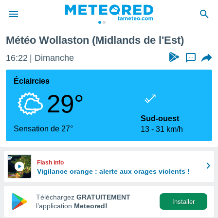
Météo Wollaston (Midlands de l'Est)
e
ntialité
16:22
Dimanche
...
enu de
o.com
Éclaircies
o.com) a
29°
aré par
onnels
Sud-ouest
arantir
Sensation de 27°
13
31 km/h
té des
ions
. Vous
accéder
Flash info
e en
Vigilance orange : alerte aux orages violents !
 les
Téléchargez
GRATUITEMENT
s :
Installer
l’application
Meteored!
r les