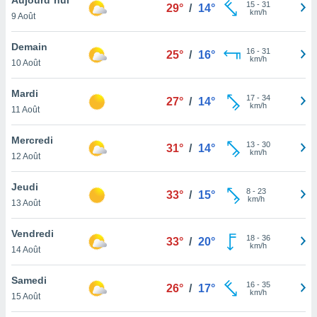
n «
15
-
31
29°
/
14°
km/h
9 Août
 et
r »,
cédez au
Demain
16
-
31
25°
/
16°
 et vous
km/h
10 Août
z
ation de
Mardi
17
-
34
27°
/
14°
km/h
11 Août
qu'ils
 nous ou
aires,
Mercredi
13
-
30
31°
/
14°
km/h
12 Août
nt de
t
Jeudi
8
-
23
er le
33°
/
15°
km/h
13 Août
ement
te, ainsi
Vendredi
18
-
36
33°
/
20°
km/h
per un
14 Août
écifique
us
Samedi
16
-
35
de la
26°
/
17°
km/h
15 Août
 et du