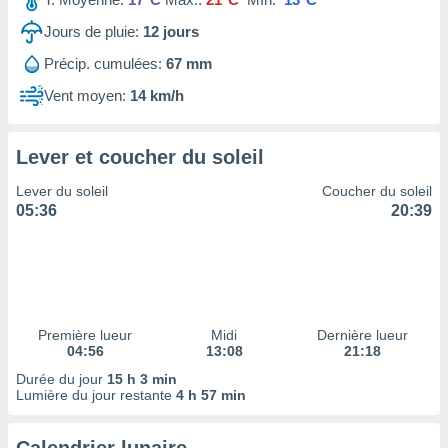
ires
ons le
Jours de pluie:
12
jours
ent des
es
Précip. cumulées:
67 mm
 :
Vent moyen:
14 km/h
et/ou
 à des
ions sur
Lever et coucher du soleil
eil,
des
Lever du soleil
Coucher du soleil
limitées
05:36
20:39
nner la
, créer
ils pour
ité
lisée,
des
Première lueur
Midi
Dernière lueur
04:56
13:08
21:18
our
nner des
Durée du jour
15 h 3 min
és
Lumière du jour restante
4 h 57 min
lisées,
s profils
enus