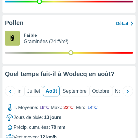
nées
lles sur
d'un
égitime,
Pollen
Détail
vous
vous
Faible
 Pour ce
Graminées (24 #/m³)
ous
etirer
ement
 opposer
Quel temps fait-il à Wodecq en
août
?
ement
nées à
ment en
Mai
Juin
Juillet
Août
Septembre
Octobre
Novembre
 sur «
res
» ou
e
T. Moyenne:
18°C
Max.:
22°C
Mín:
14°C
que de
kies
Jours de pluie:
13
jours
ite web.
Précip. cumulées:
78 mm
t nos
Vent moyen:
12 km/h