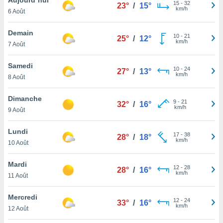
n «
15
-
32
23°
/
15°
km/h
6 Août
 et
r »,
cédez au
Demain
10
-
21
25°
/
12°
 et vous
km/h
7 Août
z
ation de
Samedi
10
-
24
27°
/
13°
km/h
8 Août
qu'ils
 nous ou
aires,
Dimanche
9
-
21
32°
/
16°
km/h
9 Août
nt de
t
Lundi
17
-
38
er le
28°
/
18°
km/h
10 Août
ement
te, ainsi
Mardi
12
-
28
28°
/
16°
km/h
per un
11 Août
écifique
us
Mercredi
12
-
24
de la
33°
/
16°
km/h
12 Août
 et du