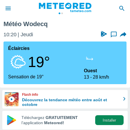
Météo Wodecq
e
ntialité
10:20
Jeudi
...
enu de
o.com
Éclaircies
o.com) a
19°
aré par
onnels
Ouest
arantir
Sensation de 19°
13
28 km/h
té des
ions
. Vous
Flash info
accéder
Découvrez la tendance météo entre août et
e en
octobre
 les
Téléchargez
GRATUITEMENT
s :
Installer
l’application
Meteored!
r les