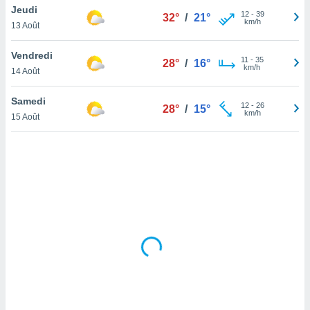
Jeudi
lisé en
12
-
39
32°
/
21°
km/h
 de
13 Août
. Vous
rouver
Vendredi
11
-
35
28°
/
16°
km/h
14 Août
ations
re
Samedi
que de
12
-
26
28°
/
15°
km/h
kies
15 Août
r votre
ement à
ment en
sur le
res des
kies
le au
page de
te web.
MENT,
 les