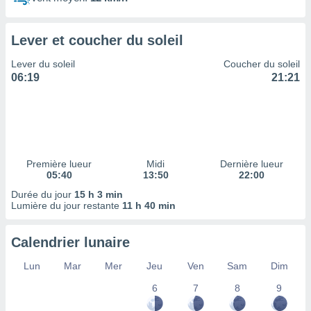
ires
ons le
ent des
Lever et coucher du soleil
es
 :
Lever du soleil
Coucher du soleil
et/ou
06:19
21:21
 à des
ions sur
eil,
des
limitées
Première lueur
Midi
Dernière lueur
nner la
05:40
13:50
22:00
, créer
ils pour
Durée du jour
15 h 3 min
ité
Lumière du jour restante
11 h 40 min
lisée,
des
Calendrier lunaire
our
nner des
Lun
Mar
Mer
Jeu
Ven
Sam
Dim
és
lisées,
6
7
8
9
s profils
enus