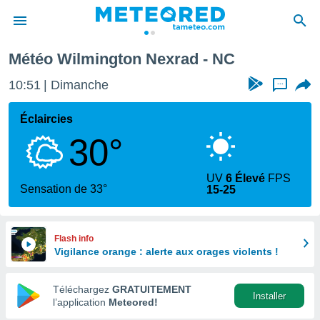
Météo Wilmington Nexrad - NC
e
ntialité
10:51
Dimanche
...
enu de
o.com
Éclaircies
o.com) a
30°
aré par
onnels
UV
6 Élevé
FPS
arantir
Sensation de 33°
15-25
té des
ions
. Vous
accéder
Flash info
e en
Vigilance orange : alerte aux orages violents !
 les
Téléchargez
GRATUITEMENT
s :
Installer
l’application
Meteored!
r les