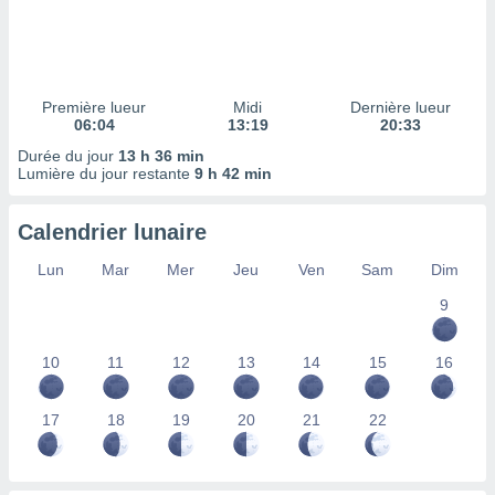
ires
ons le
ent des
es
 :
Première lueur
Midi
Dernière lueur
et/ou
06:04
13:19
20:33
 à des
Durée du jour
13 h 36 min
ions sur
Lumière du jour restante
9 h 42 min
eil,
des
limitées
Calendrier lunaire
nner la
Lun
Mar
Mer
Jeu
Ven
Sam
Dim
, créer
ils pour
9
ité
lisée,
10
11
12
13
14
15
16
des
our
nner des
17
18
19
20
21
22
és
lisées,
s profils
enus