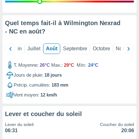
nées
lles sur
d'un
égitime,
Quel temps fait-il à Wilmington Nexrad
vous
- NC en
août
?
vous
 Pour ce
ous
Mai
Juin
Juillet
Août
Septembre
Octobre
Novembre
etirer
ement
T. Moyenne:
26°C
Max.:
29°C
Mín:
24°C
 opposer
ement
Jours de pluie:
18
jours
nées à
Précip. cumulées:
183 mm
ment en
 sur «
Vent moyen:
12 km/h
res
» ou
e
que de
Lever et coucher du soleil
kies
ite web.
Lever du soleil
Coucher du soleil
06:31
20:06
t nos