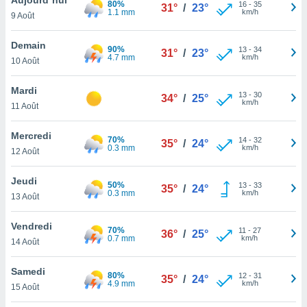
80%
n «
16
-
35
31°
/
23°
1.1 mm
km/h
9 Août
 et
r »,
cédez au
Demain
90%
13
-
34
31°
/
23°
 et vous
4.7 mm
km/h
10 Août
z
ation de
Mardi
13
-
30
34°
/
25°
km/h
11 Août
qu'ils
 nous ou
aires,
Mercredi
70%
14
-
32
35°
/
24°
0.3 mm
km/h
12 Août
nt de
t
Jeudi
50%
13
-
33
er le
35°
/
24°
0.3 mm
km/h
13 Août
ement
te, ainsi
Vendredi
70%
11
-
27
36°
/
25°
0.7 mm
km/h
per un
14 Août
écifique
us
Samedi
80%
12
-
31
de la
35°
/
24°
4.9 mm
km/h
15 Août
 et du