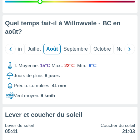
nées
lles sur
d'un
égitime,
Quel temps fait-il à Willowvale - BC en
vous
août
?
vous
 Pour ce
ous
Mai
Juin
Juillet
Août
Septembre
Octobre
Novembre
etirer
ement
T. Moyenne:
15°C
Max.:
22°C
Mín:
9°C
 opposer
ement
Jours de pluie:
8
jours
nées à
Précip. cumulées:
41 mm
ment en
 sur «
Vent moyen:
9 km/h
res
» ou
e
que de
Lever et coucher du soleil
kies
ite web.
Lever du soleil
Coucher du soleil
05:41
21:03
t nos