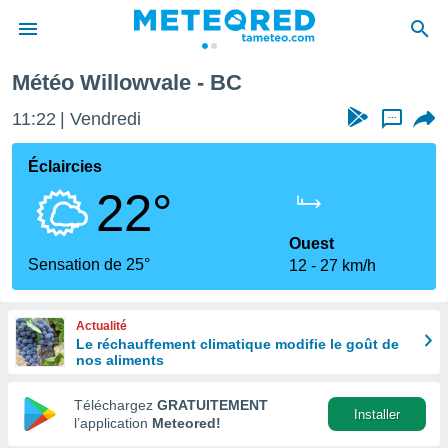
Météo Willowvale - BC
e
ntialité
11:22
Vendredi
...
enu de
o.com
Éclaircies
o.com) a
22°
aré par
onnels
Ouest
arantir
Sensation de 25°
12
27 km/h
té des
ions
. Vous
Actualité
accéder
Le réchauffement climatique modifie le goût de
e en
nos aliments
 les
Téléchargez
GRATUITEMENT
s :
Installer
l’application
Meteored!
r les