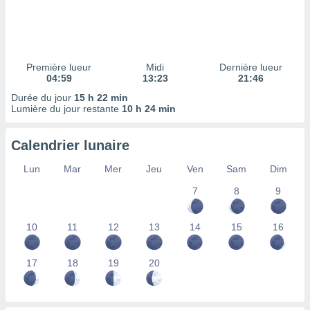
ires
ons le
ent des
es
 :
Première lueur
Midi
Dernière lueur
et/ou
04:59
13:23
21:46
 à des
Durée du jour
15 h 22 min
ions sur
Lumière du jour restante
10 h 24 min
eil,
des
limitées
Calendrier lunaire
nner la
Lun
Mar
Mer
Jeu
Ven
Sam
Dim
, créer
ils pour
7
8
9
ité
lisée,
10
11
12
13
14
15
16
des
our
nner des
17
18
19
20
és
lisées,
s profils
enus