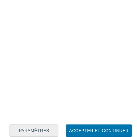
Calendrier lunaire
Lun
Mar
Mer
Jeu
Ven
Sam
Dim
6
7
8
9
10
11
12
13
14
15
16
17
18
19
PARAMÈTRES
ACCEPTER ET CONTINUER