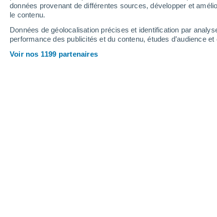
données provenant de différentes sources, développer et amélior
le contenu.
Données de géolocalisation précises et identification par analys
24°
/
10°
27°
/
13°
32°
/
12°
performance des publicités et du contenu, études d’audience e
Voir nos 1199 partenaires
10
-
23
km/h
14
-
29
km/h
19
28
-
57
km/h
Météo Sloulin Field International Airp
Éclaircies
31°
17:00
T. ressentie
29°
Ensoleillé
27°
18:00
T. ressentie
27°
Ensoleillé
26°
19:00
T. ressentie
26°
Ensoleillé