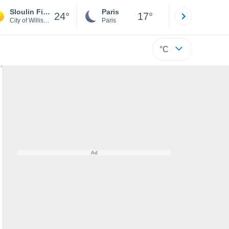
Sloulin Field International Airport
Paris
Montpelli
24°
17°
City of Williston
Paris
Hérault
°C