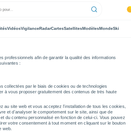
ités
Vidéos
Vigilance
Radar
Cartes
Satellites
Modèles
Monde
Ski
professionnels afin de garantir la qualité des informations
suivantes :
 International Airport Williston
s collectées par le biais de cookies ou de technologies
nuer à vous proposer gratuitement des contenus de très haute
ernational Airport
z au site web et vous acceptez l'installation de tous les cookies,
vre et d'analyser le comportement sur le site, ainsi que de
é et du contenu personnalisé en fonction de celui-ci. Vous pouvez
...
tirer votre consentement à tout moment en cliquant sur le bouton
te web.
Heure par heure