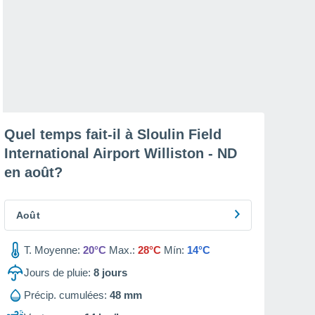
Quel temps fait-il à Sloulin Field
International Airport Williston - ND
en
août
?
Août
T. Moyenne:
20°C
Max.:
28°C
Mín:
14°C
Jours de pluie:
8
jours
Précip. cumulées:
48 mm