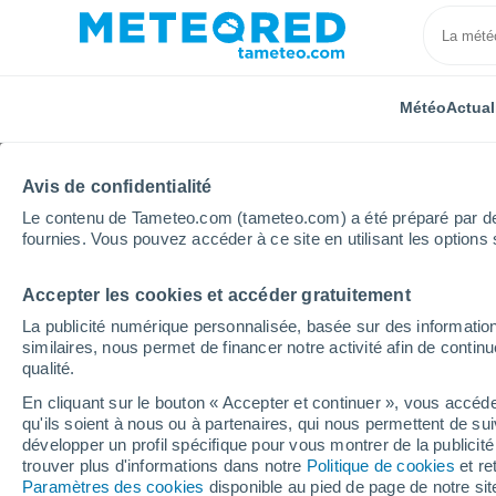
Météo
Actual
Avis de confidentialité
Le contenu de Tameteo.com (tameteo.com) a été préparé par des 
fournies. Vous pouvez accéder à ce site en utilisant les options 
Accepter les cookies et accéder gratuitement
Accueil
États-Unis
Dakota du Nord
Sloulin Field
La publicité numérique personnalisée, basée sur des information
similaires, nous permet de financer notre activité afin de conti
Météo Sloulin Field Int
qualité.
Williston - ND
En cliquant sur le bouton « Accepter et continuer », vous accéde
qu'ils soient à nous ou à partenaires, qui nous permettent de sui
développer un profil spécifique pour vous montrer de la publicit
19:40
Jeudi
trouver plus d'informations dans notre
Politique de cookies
et re
Paramètres des cookies
disponible au pied de page de notre si