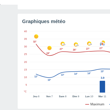
Graphiques météo
40
35
32°
30
27°
27°
27°
26°
24°
25
20
15
15°
14°
14°
13°
12°
10
3.9
10°
5
°C
Jeu
6
Ven
7
Sam
8
Dim
9
Lun
10
Mar
11
Maximum