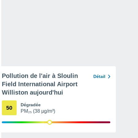
Pollution de l'air à Sloulin
Détail
Field International Airport
Williston aujourd'hui
Dégradée
50
PM₂₅ (38 µg/m³)