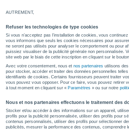
Ensoleillé
AUTREMENT,
24°
Refuser les technologies de type cookies
Si vous n'acceptez pas l'installation de cookies, vous continu
Nord
vous informons que seuls les cookies nécessaires pour assurer la
Sensation de 25°
24
-
43 km
ne seront pas utilisés pour analyser le comportement ou pour af
puissiez visualiser de la publicité générale non personnalisée. V
site web par le biais de cette inscription en cliquant sur le bouto
Flash info
Avec votre consentement, nous et
nos partenaires
utilisons des
Une nouvelle canicule attendue la semaine
pour stocker, accéder et traiter des données personnelles telles 
prochaine en France !
identifiants de cookies. Certains fournisseurs peuvent traiter vo
vous pouvez vous opposer. Pour ce faire, vous pouvez retirer
Météo 1 - 7 jours
Heure par heure
Actualité
Carte 
à tout moment en cliquant sur «
Paramètres
» ou sur notre
poli
Nous et nos partenaires effectuons le traitement des d
Demain
Samedi
D
Aujourd´hui
Stocker et/ou accéder à des informations sur un appareil, utilise
7 Août
8 Août
6 Août
profils pour la publicité personnalisée, utiliser des profils pour 
contenus personnalisés, utiliser des profils pour sélectionner
publicités, mesurer la performance des contenus, comprendre le