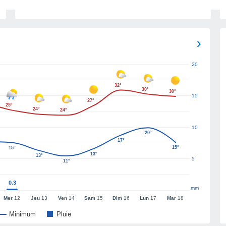
20
32°
30°
30°
15
27°
25°
24°
24°
10
20°
17°
15°
15°
13°
13°
5
11°
0.3
mm
Mer
12
Jeu
13
Ven
14
Sam
15
Dim
16
Lun
17
Mar
18
Minimum
Pluie