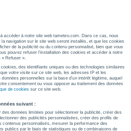
Ciel dégagé dans les prochaines
heures
Vigilance orange
Alerte autre de niveau élevé à
Sloulin Field International Airport
Williston aujourd’hui
ez à accéder à notre site web tameteo.com. Dans ce cas, nous
 navigation sur le site web seront installés, et que les cookies
/h
Les températures baissent
ficher de la publicité ou du contenu personnalisé, bien que vous
Durant la journée de demain
ous pouvez refuser l'installation des cookies et accéder à notre
n « Refuser ».
 cookies, des identifiants uniques ou des technologies similaires
que votre visite sur ce site web, les adresses IP et les
s données personnelles sur la base d'un intérêt légitime, auquel
 votre consentement ou vous opposer au traitement des données
des températures
Radar de pluie
Satellites
Modèles
tique de cookies
sur ce site web.
onnées suivant :
imanche
Lundi
Mardi
Mercredi
r des données limitées pour sélectionner la publicité, créer des
9 Août
10 Août
11 Août
12 Août
sélectionner des publicités personnalisées, créer des profils de
 des contenus personnalisés, mesurer la performance des
s publics par le biais de statistiques ou de combinaisons de