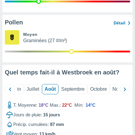
nées
lles sur
d'un
égitime,
Pollen
Détail
vous
vous
Moyen
 Pour ce
Graminées (27 #/m³)
ous
etirer
ement
 opposer
Quel temps fait-il à Westbroek en
août
?
ement
nées à
ment en
Mai
Juin
Juillet
Août
Septembre
Octobre
Novembre
 sur «
res
» ou
e
T. Moyenne:
18°C
Max.:
22°C
Mín:
14°C
que de
kies
Jours de pluie:
15
jours
ite web.
Précip. cumulées:
87 mm
t nos
Vent moyen:
13 km/h