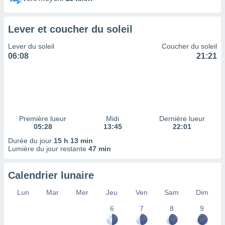
ires
ons le
ent des
Lever et coucher du soleil
es
 :
Lever du soleil
Coucher du soleil
et/ou
06:08
21:21
 à des
ions sur
eil,
des
limitées
Première lueur
Midi
Dernière lueur
nner la
05:28
13:45
22:01
, créer
ils pour
Durée du jour
15 h 13 min
ité
Lumière du jour restante
47 min
lisée,
des
Calendrier lunaire
our
nner des
Lun
Mar
Mer
Jeu
Ven
Sam
Dim
és
lisées,
6
7
8
9
s profils
enus