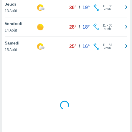
Jeudi
lisé en
11
-
36
36°
/
19°
km/h
 de
13 Août
. Vous
rouver
Vendredi
11
-
38
28°
/
18°
km/h
14 Août
ations
re
Samedi
que de
11
-
34
25°
/
16°
km/h
kies
15 Août
r votre
ement à
ment en
sur le
res des
kies
le au
page de
te web.
MENT,
 les