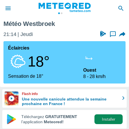
Météo Westbroek
e
ntialité
21:14
Jeudi
...
enu de
o.com
Éclaircies
o.com) a
18°
aré par
onnels
Ouest
arantir
Sensation de 18°
8
28 km/h
té des
ions
. Vous
Flash info
accéder
Une nouvelle canicule attendue la semaine
e en
prochaine en France !
 les
Téléchargez
GRATUITEMENT
s :
Installer
l’application
Meteored!
r les