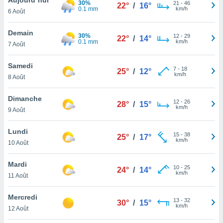
30%
n «
21
-
46
22°
/
16°
0.1 mm
km/h
6 Août
 et
r »,
cédez au
Demain
30%
12
-
29
22°
/
14°
 et vous
0.1 mm
km/h
7 Août
z
ation de
Samedi
7
-
18
25°
/
12°
km/h
8 Août
qu'ils
 nous ou
aires,
Dimanche
12
-
26
28°
/
15°
km/h
9 Août
nt de
t
Lundi
15
-
38
er le
25°
/
17°
km/h
10 Août
ement
te, ainsi
Mardi
10
-
25
24°
/
14°
km/h
per un
11 Août
écifique
us
Mercredi
13
-
32
de la
30°
/
15°
km/h
12 Août
 et du