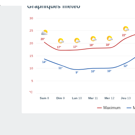
Graphiques météo
30
25
22°
20°
20
18°
18°
17°
17°
15
14°
12°
10
11°
10°
10°
9°
5
°C
Sam
8
Dim
9
Lun
10
Mar
11
Mer
12
Jeu
13
Maximum