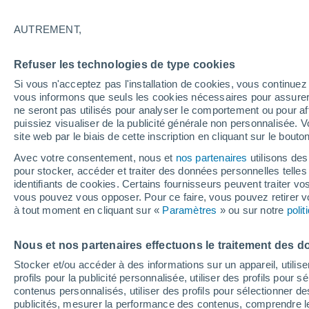
15°
AUTREMENT,
Dernier Qu
Refuser les technologies de type cookies
Éclairée:
2
Sensation de 15°
Si vous n'acceptez pas l'installation de cookies, vous continu
vous informons que seuls les cookies nécessaires pour assurer la
ne seront pas utilisés pour analyser le comportement ou pour af
puissiez visualiser de la publicité générale non personnalisée. V
Météo 1 - 7 jours
Heure par heure
Actualité
Carte
site web par le biais de cette inscription en cliquant sur le bouto
Avec votre consentement, nous et
nos partenaires
utilisons des
pour stocker, accéder et traiter des données personnelles telles 
identifiants de cookies. Certains fournisseurs peuvent traiter vo
Demain
Lundi
Aujourd´hui
vous pouvez vous opposer. Pour ce faire, vous pouvez retirer
9 Août
10 Août
8 Août
à tout moment en cliquant sur «
Paramètres
» ou sur notre
poli
Nous et nos partenaires effectuons le traitement des d
Stocker et/ou accéder à des informations sur un appareil, utilise
profils pour la publicité personnalisée, utiliser des profils pour 
17°
/
11°
17°
/
9°
19°
/
14°
contenus personnalisés, utiliser des profils pour sélectionner
publicités, mesurer la performance des contenus, comprendre le