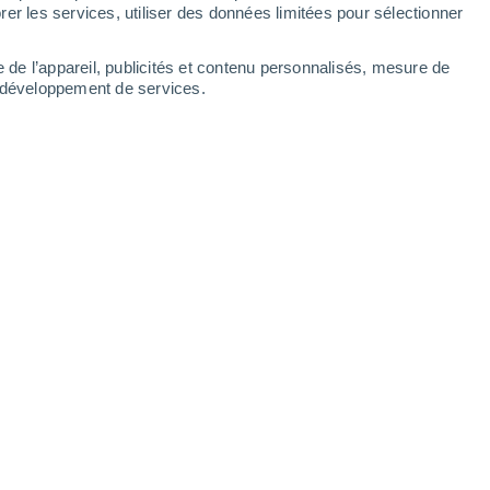
er les services, utiliser des données limitées pour sélectionner
-
23
km/h
6
-
21
km/h
6
-
20
km/h
5
-
18
km/h
e de l’appareil, publicités et contenu personnalisés, mesure de
t développement de services.
hui
, 8 août
Nord-est
0 Faible
2
-
6 km/h
FPS:
non
Nord-est
0 Faible
2
-
6 km/h
FPS:
non
Nord-est
0 Faible
2
-
7 km/h
FPS:
non
Sud-est
1 Faible
3
-
10 km/h
FPS:
non
Sud-ouest
4 Modéré
4
-
15 km/h
FPS:
6-10