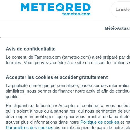
Météo
Actual
Avis de confidentialité
Le contenu de Tameteo.com (tameteo.com) a été préparé par des 
fournies. Vous pouvez accéder à ce site en utilisant les options 
Accepter les cookies et accéder gratuitement
Accueil
Canada
Colombie britannique
West Van
La publicité numérique personnalisée, basée sur des information
similaires, nous permet de financer notre activité afin de conti
Météo West Vancouver 
qualité.
En cliquant sur le bouton « Accepter et continuer », vous accéde
03:38
Samedi
qu'ils soient à nous ou à partenaires, qui nous permettent de sui
développer un profil spécifique pour vous montrer de la publicit
trouver plus d'informations dans notre
Politique de cookies
et re
Éclaircies
Paramètres des cookies
disponible au pied de page de notre si