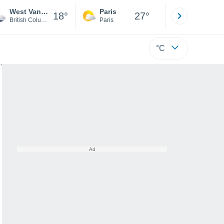
West Vancouver
Paris
Montpelli
18°
27°
British Columbia
Paris
Hérault
°C