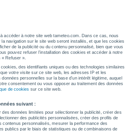
artier
1%
ez à accéder à notre site web tameteo.com. Dans ce cas, nous
 navigation sur le site web seront installés, et que les cookies
ficher de la publicité ou du contenu personnalisé, bien que vous
ous pouvez refuser l'installation des cookies et accéder à notre
 de couverture nuageuse
Radar de pluie
Satellites
Modèles
n « Refuser ».
 cookies, des identifiants uniques ou des technologies similaires
que votre visite sur ce site web, les adresses IP et les
s données personnelles sur la base d'un intérêt légitime, auquel
Mardi
Mercredi
Jeudi
Vendredi
 votre consentement ou vous opposer au traitement des données
11 Août
12 Août
13 Août
14 Août
tique de cookies
sur ce site web.
onnées suivant :
r des données limitées pour sélectionner la publicité, créer des
sélectionner des publicités personnalisées, créer des profils de
18°
/
10°
18°
/
10°
22°
/
12°
24°
/
16°
 des contenus personnalisés, mesurer la performance des
s publics par le biais de statistiques ou de combinaisons de