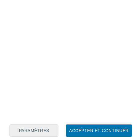
Calendrier lunaire
Lun
Mar
Mer
Jeu
Ven
Sam
Dim
8
9
10
11
12
13
14
15
16
17
18
19
20
21
PARAMÈTRES
ACCEPTER ET CONTINUER