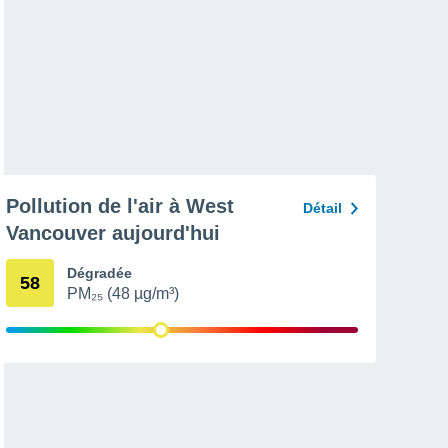
Pollution de l'air à West
Détail
Vancouver aujourd'hui
Dégradée
58
PM₂₅ (48 µg/m³)