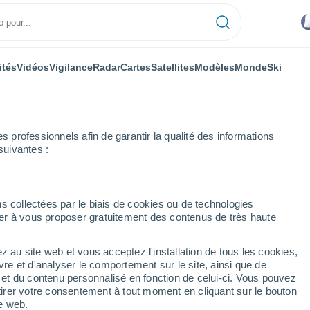
ités
Vidéos
Vigilance
Radar
Cartes
Satellites
Modèles
Monde
Ski
professionnels afin de garantir la qualité des informations
suivantes :
couver
s collectées par le biais de cookies ou de technologies
nuer à vous proposer gratuitement des contenus de très haute
- BC
z au site web et vous acceptez l'installation de tous les cookies,
...
vre et d'analyser le comportement sur le site, ainsi que de
é et du contenu personnalisé en fonction de celui-ci. Vous pouvez
Heure par heure
tirer votre consentement à tout moment en cliquant sur le bouton
Ciel nuageux dans les
te web.
prochaines heures