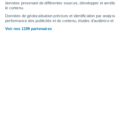
données provenant de différentes sources, développer et amélior
6
-
19
km/h
7
-
24
km/h
7
7
-
22
km/h
le contenu.
Données de géolocalisation précises et identification par analys
performance des publicités et du contenu, études d’audience e
Météo West Vancouver - BC aujourd´
Voir nos 1199 partenaires
Éclaircies
15°
04:00
T. ressentie
15°
Éclaircies
15°
05:00
T. ressentie
15°
Ciel variable
15°
06:00
T. ressentie
15°
Ciel variable
16°
08:00
T. ressentie
16°
Ciel variable
17°
11:00
T. ressentie
17°