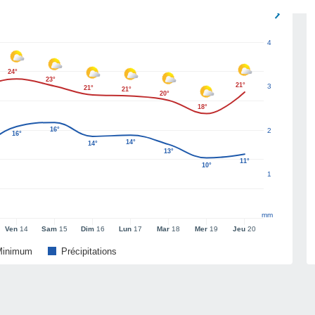
4
24°
23°
21°
3
21°
21°
20°
18°
16°
2
16°
14°
14°
13°
11°
10°
1
mm
Ven
14
Sam
15
Dim
16
Lun
17
Mar
18
Mer
19
Jeu
20
Minimum
Précipitations