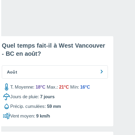
Quel temps fait-il à West Vancouver
- BC en
août
?
Août
T. Moyenne:
18°C
Max.:
21°C
Mín:
16°C
Jours de pluie:
7
jours
Précip. cumulées:
59 mm
Vent moyen:
9 km/h