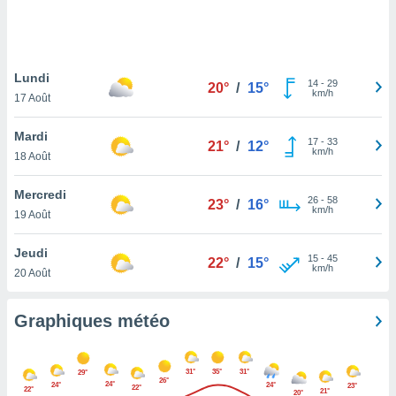
logies
e
s
Lundi
tez pas
14
-
29
20°
/
15°
km/h
ation de
17 Août
, vous
z à
Mardi
17
-
33
21°
/
12°
à notre
km/h
18 Août
.com.
Mercredi
 cas,
26
-
58
23°
/
16°
km/h
us
19 Août
ns que
s
Jeudi
15
-
45
22°
/
15°
km/h
20 Août
ires
urer la
on sur le
Graphiques météo
 seront
, et que
ies ne
31°
35°
31°
29°
as
26°
24°
24°
24°
23°
22°
22°
21°
20°