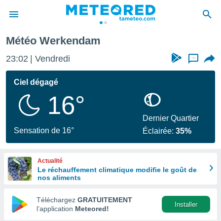
Météo Werkendam
e
ntialité
23:02
Vendredi
...
enu de
o.com
Ciel dégagé
o.com) a
16°
aré par
onnels
Dernier Quartier
arantir
Sensation de 16°
Éclairée:
35%
té des
ions
. Vous
Actualité
accéder
Le réchauffement climatique modifie le goût de
e en
nos aliments
 les
Téléchargez
GRATUITEMENT
s :
Installer
l’application
Meteored!
r les