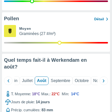
nées
lles sur
d'un
égitime,
Pollen
Détail
vous
vous
Moyen
 Pour ce
Graminées (27 #/m³)
ous
etirer
ement
 opposer
Quel temps fait-il à Werkendam en
ement
nées à
août
?
ment en
 sur «
res
» ou
Mai
Juin
Juillet
Août
Septembre
Octobre
Novembre
e
que de
kies
T. Moyenne:
18°C
Max.:
22°C
Mín:
14°C
ite web.
Jours de pluie:
14
jours
t nos
Précip. cumulées:
83 mm