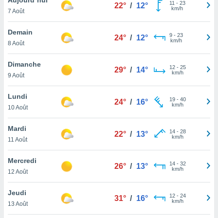
n «
11
-
23
22°
/
12°
km/h
7 Août
 et
r »,
cédez au
Demain
9
-
23
24°
/
12°
 et vous
km/h
8 Août
z
ation de
Dimanche
12
-
25
29°
/
14°
km/h
9 Août
qu'ils
 nous ou
aires,
Lundi
19
-
40
24°
/
16°
km/h
10 Août
nt de
t
Mardi
14
-
28
er le
22°
/
13°
km/h
11 Août
ement
te, ainsi
Mercredi
14
-
32
26°
/
13°
km/h
per un
12 Août
écifique
us
Jeudi
12
-
24
de la
31°
/
16°
km/h
13 Août
 et du