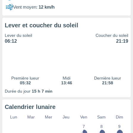
ires
ons le
Vent moyen:
12 km/h
ent des
es
 :
Lever et coucher du soleil
et/ou
Lever du soleil
Coucher du soleil
 à des
06:12
21:19
ions sur
eil,
des
limitées
nner la
, créer
Première lueur
Midi
Dernière lueur
ils pour
05:32
13:46
21:58
ité
Durée du jour
15 h 7 min
lisée,
des
our
Calendrier lunaire
nner des
és
Lun
Mar
Mer
Jeu
Ven
Sam
Dim
lisées,
7
8
9
s profils
enus