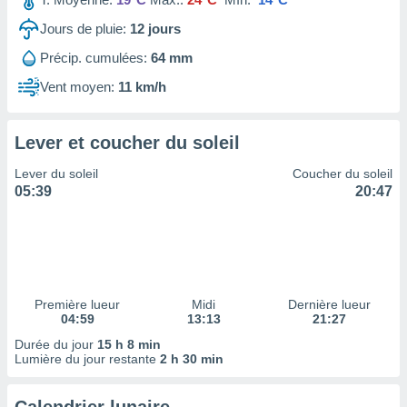
ires
ons le
Jours de pluie:
12
jours
ent des
es
Précip. cumulées:
64 mm
 :
Vent moyen:
11 km/h
et/ou
 à des
ions sur
Lever et coucher du soleil
eil,
des
Lever du soleil
Coucher du soleil
limitées
05:39
20:47
nner la
, créer
ils pour
ité
lisée,
des
Première lueur
Midi
Dernière lueur
04:59
13:13
21:27
our
nner des
Durée du jour
15 h 8 min
és
Lumière du jour restante
2 h 30 min
lisées,
s profils
enus