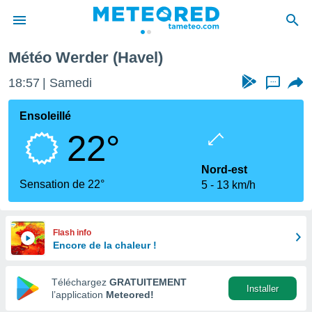
Météo Werder (Havel)
e
ntialité
18:57
Samedi
...
enu de
o.com
Ensoleillé
o.com) a
22°
aré par
onnels
Nord-est
arantir
Sensation de 22°
5
13 km/h
té des
ions
. Vous
accéder
Flash info
e en
Encore de la chaleur !
 les
Téléchargez
GRATUITEMENT
s :
Installer
l’application
Meteored!
r les