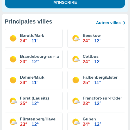
Principales villes
Autres villes
Baruth/Mark
Beeskow
24°
11°
24°
12°
Brandebourg-sur-la-Havel
Cottbus
23°
12°
24°
12°
Dahme/Mark
Falkenberg/Elster
24°
11°
25°
11°
Forst (Lausitz)
Francfort-sur-l'Oder
25°
12°
23°
12°
Fürstenberg/Havel
Guben
23°
12°
24°
12°