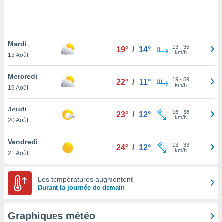
logies
e
s
Mardi
tez pas
13
-
35
19°
/
14°
km/h
ation de
18 Août
, vous
z à
Mercredi
19
-
59
22°
/
11°
à notre
km/h
19 Août
.com.
Jeudi
 cas,
16
-
38
23°
/
12°
km/h
us
20 Août
ns que
s
Vendredi
13
-
33
24°
/
12°
km/h
21 Août
ires
urer la
on sur le
Les températures augmentent
 seront
Durant la journée de demain
, et que
ies ne
as
Graphiques météo