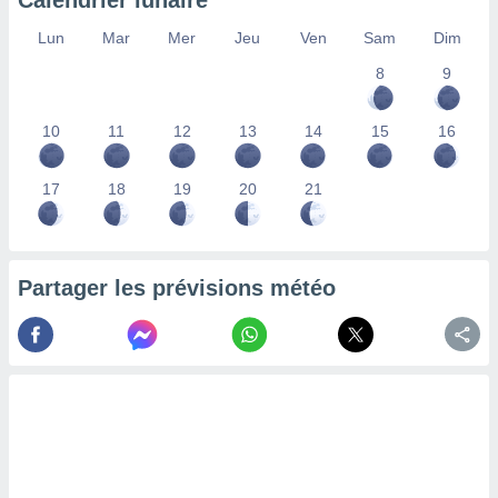
Calendrier lunaire
lisés,
Lun
Mar
Mer
Jeu
Ven
Sam
Dim
des
our
8
9
nner des
s
lisés,
10
11
12
13
14
15
16
la
ance des
s,
17
18
19
20
21
la
ance des
s,
dre les
Partager les prévisions météo
par le
ques ou
inaisons
ées
nt de
tes
,
er et
r les