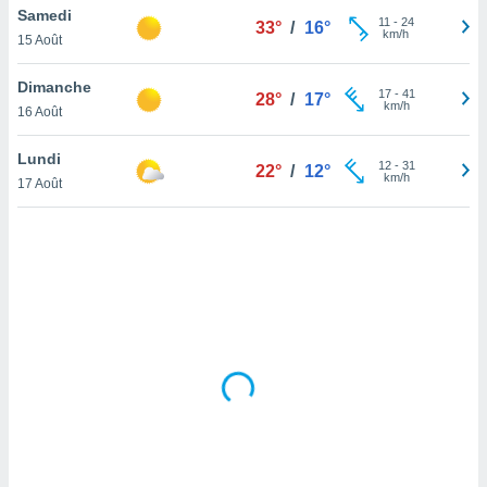
Samedi
lisé en
11
-
24
33°
/
16°
km/h
 de
15 Août
. Vous
rouver
Dimanche
17
-
41
28°
/
17°
km/h
16 Août
ations
re
Lundi
que de
12
-
31
22°
/
12°
km/h
kies
17 Août
r votre
ement à
ment en
sur le
res des
kies
le au
page de
te web.
MENT,
 les