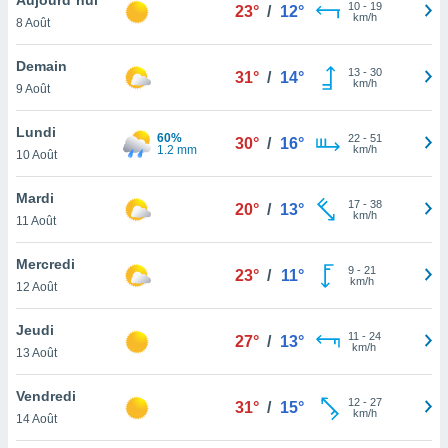
n «
10
-
19
23°
/
12°
km/h
8 Août
 et
r »,
cédez au
Demain
13
-
30
31°
/
14°
 et vous
km/h
9 Août
z
ation de
Lundi
60%
22
-
51
30°
/
16°
1.2 mm
km/h
10 Août
qu'ils
 nous ou
aires,
Mardi
17
-
38
20°
/
13°
km/h
11 Août
nt de
t
Mercredi
9
-
21
er le
23°
/
11°
km/h
12 Août
ement
te, ainsi
Jeudi
11
-
24
27°
/
13°
km/h
per un
13 Août
écifique
us
Vendredi
12
-
27
de la
31°
/
15°
km/h
14 Août
 et du