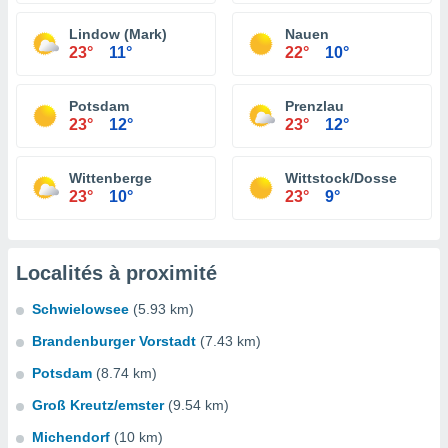
Lindow (Mark)
Nauen
23°
11°
22°
10°
Potsdam
Prenzlau
23°
12°
23°
12°
Wittenberge
Wittstock/Dosse
23°
10°
23°
9°
Localités à proximité
Schwielowsee
(5.93 km)
Brandenburger Vorstadt
(7.43 km)
Potsdam
(8.74 km)
Groß Kreutz/emster
(9.54 km)
Michendorf
(10 km)