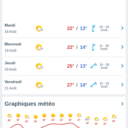
logies
e
s
Mardi
tez pas
20
-
44
22°
/
13°
km/h
ation de
18 Août
, vous
z à
Mercredi
11
-
36
22°
/
14°
à notre
km/h
19 Août
.com.
Jeudi
 cas,
14
-
30
25°
/
13°
km/h
us
20 Août
ns que
s
Vendredi
15
-
32
27°
/
14°
km/h
21 Août
ires
urer la
on sur le
Graphiques météo
 seront
, et que
ies ne
32°
29°
32°
31°
33°
27°
26°
25°
25°
25°
as
23°
22°
22°