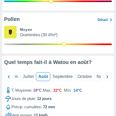
nées
lles sur
d'un
égitime,
Pollen
Détail
vous
vous
Moyen
 Pour ce
Graminées (30 #/m³)
ous
etirer
ement
 opposer
Quel temps fait-il à Watou en
août
?
ement
nées à
ment en
Mai
Juin
Juillet
Août
Septembre
Octobre
Novembre
 sur «
res
» ou
e
T. Moyenne:
18°C
Max.:
22°C
Mín:
14°C
que de
kies
Jours de pluie:
12
jours
ite web.
Précip. cumulées:
72 mm
t nos
Vent moyen:
12 km/h