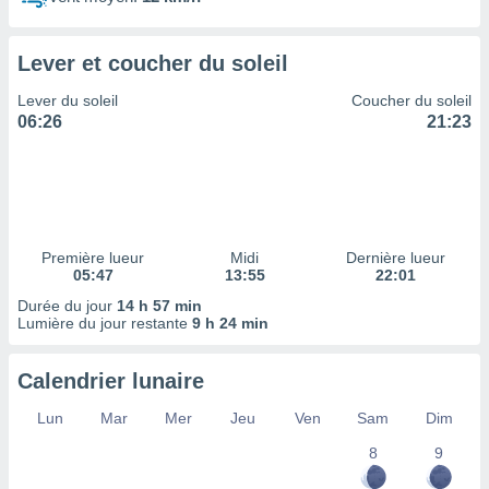
ires
ons le
ent des
Lever et coucher du soleil
es
 :
Lever du soleil
Coucher du soleil
et/ou
06:26
21:23
 à des
ions sur
eil,
des
limitées
Première lueur
Midi
Dernière lueur
nner la
05:47
13:55
22:01
, créer
ils pour
Durée du jour
14 h 57 min
ité
Lumière du jour restante
9 h 24 min
lisée,
des
Calendrier lunaire
our
nner des
Lun
Mar
Mer
Jeu
Ven
Sam
Dim
és
lisées,
8
9
s profils
enus