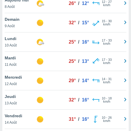
n «
12
-
27
26°
/
12°
km/h
8 Août
 et
r »,
cédez au
Demain
15
-
30
32°
/
15°
 et vous
km/h
9 Août
z
ation de
Lundi
17
-
33
25°
/
16°
km/h
10 Août
qu'ils
 nous ou
aires,
Mardi
17
-
33
25°
/
13°
km/h
11 Août
nt de
t
Mercredi
14
-
31
er le
29°
/
14°
km/h
12 Août
ement
te, ainsi
Jeudi
10
-
18
32°
/
16°
km/h
per un
13 Août
écifique
us
Vendredi
10
-
26
de la
31°
/
16°
km/h
14 Août
 et du