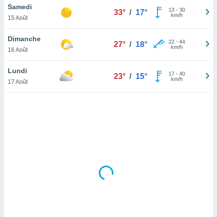
Samedi
lisé en
13
-
30
33°
/
17°
km/h
 de
15 Août
. Vous
rouver
Dimanche
22
-
44
27°
/
18°
km/h
16 Août
ations
re
Lundi
que de
17
-
40
23°
/
15°
km/h
kies
17 Août
r votre
ement à
ment en
sur le
res des
kies
le au
page de
te web.
MENT,
 les