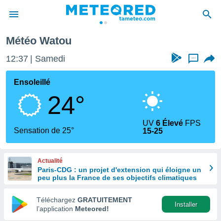
Watou
Météo Watou
e
ntialité
12:37
Samedi
...
enu de
o.com
Ensoleillé
o.com) a
24°
aré par
onnels
UV
6 Élevé
FPS
arantir
Sensation de 25°
15-25
té des
ions
. Vous
Actualité
accéder
Paris-CDG : un projet d'extension qui éloigne un
e en
peu plus la France de ses objectifs climatiques
 les
Téléchargez
GRATUITEMENT
s :
Installer
l’application
Meteored!
r les