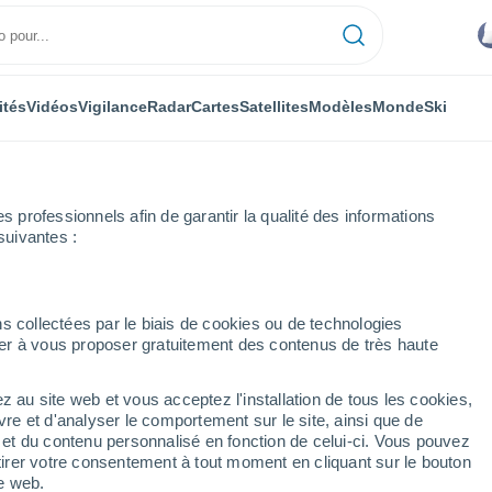
ités
Vidéos
Vigilance
Radar
Cartes
Satellites
Modèles
Monde
Ski
professionnels afin de garantir la qualité des informations
suivantes :
gborough
s collectées par le biais de cookies ou de technologies
nuer à vous proposer gratuitement des contenus de très haute
h
z au site web et vous acceptez l'installation de tous les cookies,
...
vre et d'analyser le comportement sur le site, ainsi que de
é et du contenu personnalisé en fonction de celui-ci. Vous pouvez
Heure par heure
tirer votre consentement à tout moment en cliquant sur le bouton
Intervalles nuageux dans les
te web.
prochaines heures