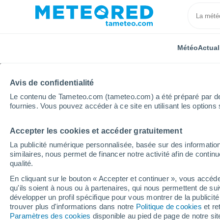
Météo
Actual
Avis de confidentialité
Le contenu de Tameteo.com (tameteo.com) a été préparé par des 
fournies. Vous pouvez accéder à ce site en utilisant les options 
Accepter les cookies et accéder gratuitement
Accueil
Royaume-Uni
Midlands de l'Est
Washin
La publicité numérique personnalisée, basée sur des information
similaires, nous permet de financer notre activité afin de conti
Météo Washingboroug
qualité.
En cliquant sur le bouton « Accepter et continuer », vous accéde
00:47
Vendredi
qu'ils soient à nous ou à partenaires, qui nous permettent de sui
développer un profil spécifique pour vous montrer de la publicit
trouver plus d'informations dans notre
Politique de cookies
et re
Éclaircies
Paramètres des cookies
disponible au pied de page de notre si