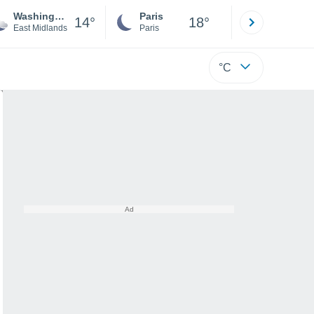
Washingborough
Paris
Montpelli
14°
18°
East Midlands
Paris
Hérault
°C