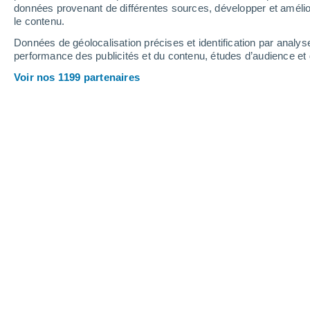
données provenant de différentes sources, développer et amélior
le contenu.
26°
/
11°
27°
/
14°
23°
/
10°
Données de géolocalisation précises et identification par analys
performance des publicités et du contenu, études d’audience e
14
-
31
km/h
19
-
42
km/h
12
15
-
34
km/h
Voir nos 1199 partenaires
Météo Washingborough aujourd´hui
,
Éclaircies
14°
01:00
T. ressentie
14°
Éclaircies
12°
02:00
T. ressentie
12°
Éclaircies
12°
03:00
T. ressentie
12°
Ensoleillé
11°
05:00
T. ressentie
11°