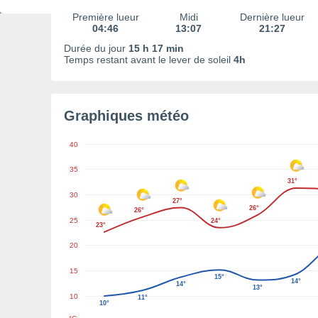
Première lueur
Midi
Dernière lueur
04:46
13:07
21:27
Durée du jour
15 h 17 min
Temps restant avant le lever de soleil
4h
Graphiques météo
40
35
31°
30
27°
26°
26°
25
24°
23°
20
15
15°
14°
14°
13°
10
11°
10°