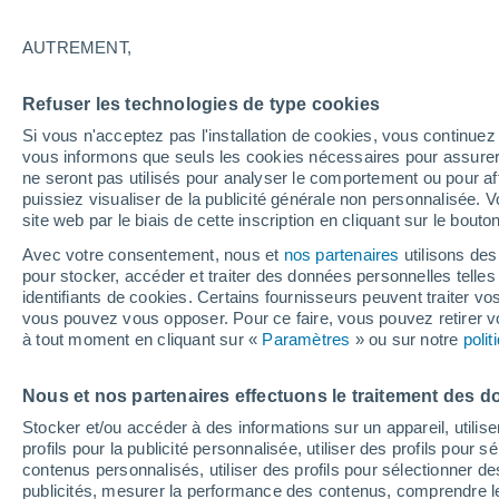
14°
AUTREMENT,
Dernier Qu
Refuser les technologies de type cookies
Éclairée:
3
Sensation de 14°
Si vous n'acceptez pas l'installation de cookies, vous continu
vous informons que seuls les cookies nécessaires pour assurer la
ne seront pas utilisés pour analyser le comportement ou pour af
puissiez visualiser de la publicité générale non personnalisée. V
Flash info
site web par le biais de cette inscription en cliquant sur le bouto
Une nouvelle canicule attendue la semaine
prochaine en France !
Avec votre consentement, nous et
nos partenaires
utilisons des
pour stocker, accéder et traiter des données personnelles telles 
Météo 1 - 7 jours
Heure par heure
Actualité
Carte
identifiants de cookies. Certains fournisseurs peuvent traiter vo
vous pouvez vous opposer. Pour ce faire, vous pouvez retirer
à tout moment en cliquant sur «
Paramètres
» ou sur notre
poli
Demain
Dimanche
Aujourd´hui
Nous et nos partenaires effectuons le traitement des d
8 Août
9 Août
7 Août
Stocker et/ou accéder à des informations sur un appareil, utilise
profils pour la publicité personnalisée, utiliser des profils pour 
contenus personnalisés, utiliser des profils pour sélectionner
publicités, mesurer la performance des contenus, comprendre le