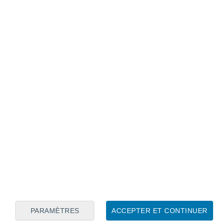
Calendrier lunaire
Lun
Mar
Mer
Jeu
Ven
Sam
Dim
7
8
9
10
11
12
13
14
15
16
PARAMÈTRES
ACCEPTER ET CONTINUER