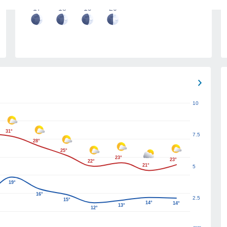
17
18
19
20
10
31°
7.5
28°
25°
23°
23°
22°
21°
5
19°
16°
2.5
15°
14°
14°
13°
12°