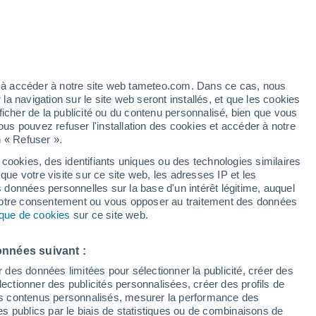
artier
5%
ez à accéder à notre site web tameteo.com. Dans ce cas, nous
 navigation sur le site web seront installés, et que les cookies
ficher de la publicité ou du contenu personnalisé, bien que vous
ous pouvez refuser l'installation des cookies et accéder à notre
n « Refuser ».
 cookies, des identifiants uniques ou des technologies similaires
que votre visite sur ce site web, les adresses IP et les
 de couverture nuageuse
Radar de pluie
Satellites
Modèles
s données personnelles sur la base d'un intérêt légitime, auquel
 votre consentement ou vous opposer au traitement des données
tique de cookies
sur ce site web.
Lundi
Mardi
Mercredi
Jeudi
onnées suivant :
10 Août
11 Août
12 Août
13 Août
r des données limitées pour sélectionner la publicité, créer des
sélectionner des publicités personnalisées, créer des profils de
 des contenus personnalisés, mesurer la performance des
s publics par le biais de statistiques ou de combinaisons de