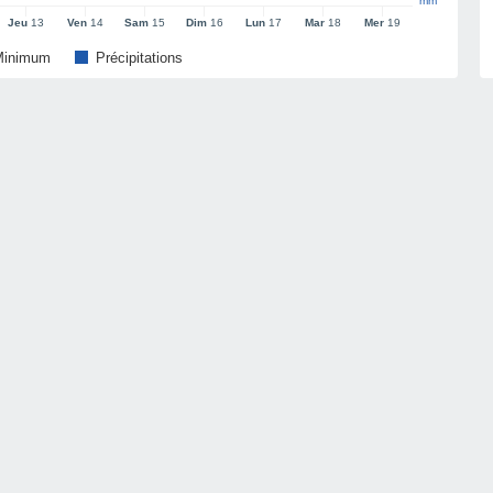
mm
Jeu
13
Ven
14
Sam
15
Dim
16
Lun
17
Mar
18
Mer
19
Minimum
Précipitations