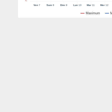
°C
Ven
7
Sam
8
Dim
9
Lun
10
Mar
11
Mer
12
Maximum