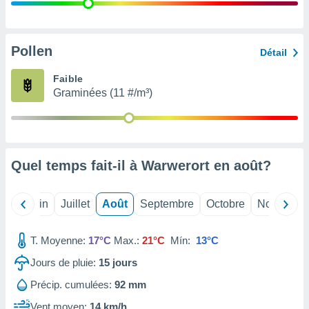
nées
lles sur
d'un
égitime,
Pollen
Détail
vous
vous
Faible
 Pour ce
Graminées (11 #/m³)
ous
etirer
ement
 opposer
Quel temps fait-il à Warwerort en
août
?
ement
nées à
ment en
Mai
Juin
Juillet
Août
Septembre
Octobre
Novembre
 sur «
res
» ou
e
T. Moyenne:
17°C
Max.:
21°C
Mín:
13°C
que de
kies
Jours de pluie:
15
jours
ite web.
Précip. cumulées:
92 mm
t nos
Vent moyen:
14 km/h