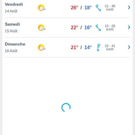
Vendredi
lisé en
21
-
36
26°
/
18°
km/h
 de
14 Août
. Vous
rouver
Samedi
15
-
26
22°
/
16°
km/h
15 Août
ations
re
Dimanche
que de
22
-
41
21°
/
14°
km/h
kies
16 Août
r votre
ement à
ment en
sur le
res des
kies
le au
page de
te web.
MENT,
 les