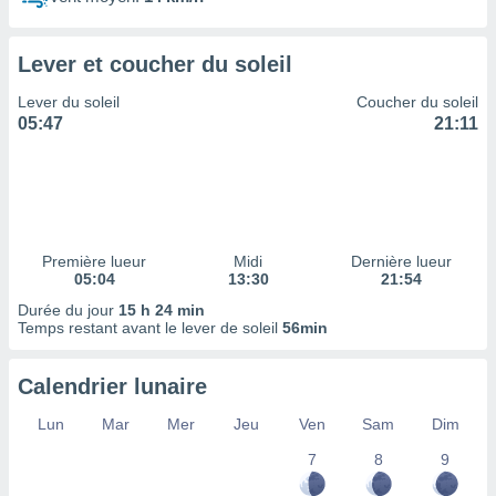
ires
ons le
ent des
Lever et coucher du soleil
es
 :
Lever du soleil
Coucher du soleil
et/ou
05:47
21:11
 à des
ions sur
eil,
des
limitées
Première lueur
Midi
Dernière lueur
nner la
05:04
13:30
21:54
, créer
ils pour
Durée du jour
15 h 24 min
ité
Temps restant avant le lever de soleil
56min
lisée,
des
Calendrier lunaire
our
nner des
Lun
Mar
Mer
Jeu
Ven
Sam
Dim
és
lisées,
7
8
9
s profils
enus