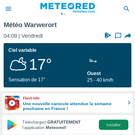
Météo Warwerort
e
ntialité
04:09
Vendredi
...
enu de
o.com
Ciel variable
o.com) a
17°
aré par
onnels
Ouest
arantir
Sensation de 17°
25
40 km/h
té des
ions
. Vous
Flash info
accéder
Une nouvelle canicule attendue la semaine
e en
prochaine en France !
 les
Téléchargez
GRATUITEMENT
s :
Installer
l’application
Meteored!
r les