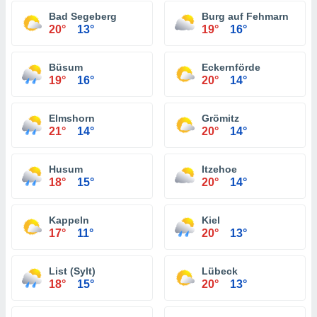
Bad Segeberg
Burg auf Fehmarn
20°
13°
19°
16°
Büsum
Eckernförde
19°
16°
20°
14°
Elmshorn
Grömitz
21°
14°
20°
14°
Husum
Itzehoe
18°
15°
20°
14°
Kappeln
Kiel
17°
11°
20°
13°
List (Sylt)
Lübeck
18°
15°
20°
13°