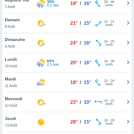
30%
n «
26
-
40
19°
/
16°
0.2 mm
km/h
7 Août
 et
r »,
cédez au
Demain
12
-
21
21°
/
15°
 et vous
km/h
8 Août
z
ation de
Dimanche
16
-
25
24°
/
16°
km/h
9 Août
qu'ils
 nous ou
aires,
Lundi
60%
24
-
39
20°
/
16°
2.5 mm
km/h
10 Août
nt de
t
Mardi
21
-
34
er le
18°
/
15°
km/h
11 Août
ement
te, ainsi
Mercredi
14
-
21
23°
/
10°
km/h
per un
12 Août
écifique
us
Jeudi
18
-
29
de la
28°
/
15°
km/h
13 Août
 et du