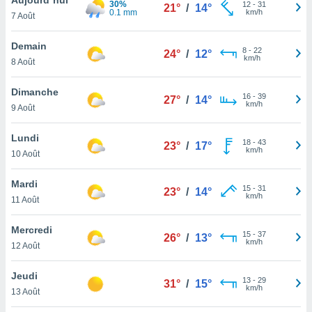
30%
n «
12
-
31
21°
/
14°
0.1 mm
km/h
7 Août
 et
r »,
cédez au
Demain
8
-
22
24°
/
12°
 et vous
km/h
8 Août
z
ation de
Dimanche
16
-
39
27°
/
14°
km/h
9 Août
qu'ils
 nous ou
aires,
Lundi
18
-
43
23°
/
17°
km/h
10 Août
nt de
t
Mardi
15
-
31
er le
23°
/
14°
km/h
11 Août
ement
te, ainsi
Mercredi
15
-
37
26°
/
13°
km/h
per un
12 Août
écifique
us
Jeudi
13
-
29
de la
31°
/
15°
km/h
13 Août
 et du