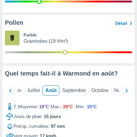
nées
lles sur
d'un
égitime,
Pollen
Détail
vous
vous
Faible
 Pour ce
Graminées (19 #/m³)
ous
etirer
ement
 opposer
Quel temps fait-il à Warmond en
août
?
ement
nées à
ment en
Mai
Juin
Juillet
Août
Septembre
Octobre
Novembre
 sur «
res
» ou
e
T. Moyenne:
18°C
Max.:
20°C
Mín:
15°C
que de
kies
Jours de pluie:
15
jours
ite web.
Précip. cumulées:
97 mm
t nos
Vent moyen:
17 km/h