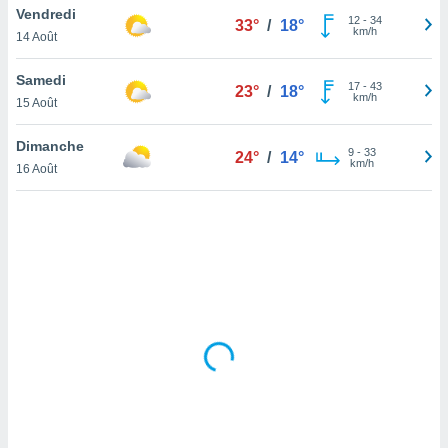
Vendredi
lisé en
12
-
34
33°
/
18°
km/h
 de
14 Août
. Vous
rouver
Samedi
17
-
43
23°
/
18°
km/h
15 Août
ations
re
Dimanche
que de
9
-
33
24°
/
14°
km/h
kies
16 Août
r votre
ement à
ment en
sur le
res des
kies
le au
page de
te web.
MENT,
 les