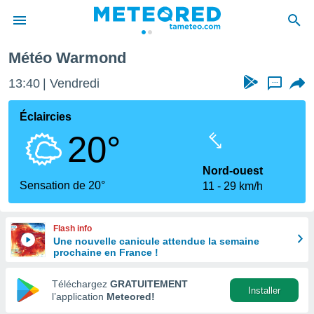
Météo Warmond
e
ntialité
13:40
Vendredi
...
enu de
o.com
Éclaircies
o.com) a
20°
aré par
onnels
Nord-ouest
arantir
Sensation de 20°
11
29 km/h
té des
ions
. Vous
Flash info
accéder
Une nouvelle canicule attendue la semaine
e en
prochaine en France !
 les
Téléchargez
GRATUITEMENT
s :
Installer
l’application
Meteored!
r les