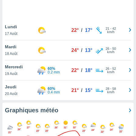
logies
e
s
Lundi
tez pas
21
-
42
22°
/
17°
km/h
ation de
17 Août
, vous
z à
Mardi
26
-
50
24°
/
13°
à notre
km/h
18 Août
.com.
Mercredi
 cas,
60%
26
-
52
22°
/
18°
0.2 mm
km/h
us
19 Août
ns que
s
Jeudi
60%
28
-
58
21°
/
15°
0.4 mm
km/h
20 Août
ires
urer la
on sur le
Graphiques météo
 seront
, et que
ies ne
27°
26°
31°
33°
24°
24°
24°
as
23°
23°
23°
22°
22°
21°