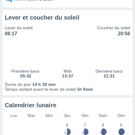
ires
ons le
ent des
Lever et coucher du soleil
es
 :
Lever du soleil
Coucher du soleil
et/ou
06:17
20:56
 à des
ions sur
eil,
des
limitées
Première lueur
Midi
Dernière lueur
nner la
05:42
13:37
21:31
, créer
ils pour
Durée du jour
14 h 39 min
ité
Temps restant avant le lever de soleil
1h 6min
lisée,
des
Calendrier lunaire
our
nner des
Lun
Mar
Mer
Jeu
Ven
Sam
Dim
és
lisées,
6
7
8
9
s profils
enus