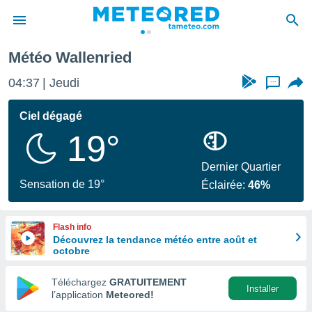
Météo Wallenried
e
ntialité
04:37
Jeudi
...
enu de
o.com
Ciel dégagé
o.com) a
19°
aré par
onnels
Dernier Quartier
arantir
Sensation de 19°
Éclairée:
46%
té des
ions
. Vous
Flash info
accéder
Découvrez la tendance météo entre août et
e en
octobre
 les
Téléchargez
GRATUITEMENT
s :
Installer
l’application
Meteored!
r les