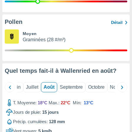
nées
lles sur
d'un
égitime,
Pollen
Détail
vous
vous
Moyen
 Pour ce
Graminées (28 #/m³)
ous
etirer
ement
 opposer
Quel temps fait-il à Wallenried en
août
?
ement
nées à
ment en
Mai
Juin
Juillet
Août
Septembre
Octobre
Novembre
 sur «
res
» ou
e
T. Moyenne:
18°C
Max.:
22°C
Mín:
13°C
que de
kies
Jours de pluie:
15
jours
ite web.
Précip. cumulées:
128 mm
t nos
Vent moyen:
5 km/h