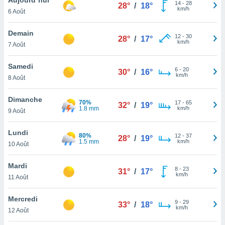
n «
14
-
28
28°
/
18°
km/h
6 Août
 et
r »,
cédez au
Demain
12
-
30
28°
/
17°
 et vous
km/h
7 Août
z
ation de
Samedi
6
-
20
30°
/
16°
km/h
8 Août
qu'ils
 nous ou
aires,
Dimanche
70%
17
-
65
32°
/
19°
1.8 mm
km/h
9 Août
nt de
t
Lundi
80%
12
-
37
er le
28°
/
19°
1.5 mm
km/h
10 Août
ement
te, ainsi
Mardi
8
-
23
31°
/
17°
km/h
per un
11 Août
écifique
us
Mercredi
9
-
29
de la
33°
/
18°
km/h
12 Août
 et du