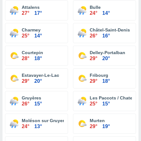
Attalens
Bulle
27°
17°
24°
14°
Charmey
Châtel-Saint-Denis
25°
14°
26°
16°
Courtepin
Delley-Portalban
28°
18°
29°
20°
Estavayer-Le-Lac
Fribourg
29°
20°
29°
18°
Gruyères
Les Paccots / Chatel St
26°
15°
25°
15°
Moléson sur Gruyeres
Murten
24°
13°
29°
19°