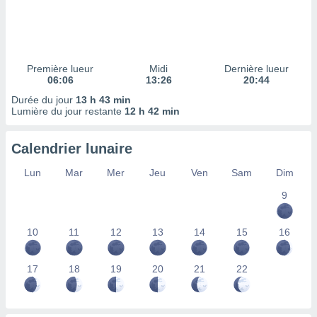
ires
ons le
ent des
es
 :
Première lueur
Midi
Dernière lueur
et/ou
06:06
13:26
20:44
 à des
Durée du jour
13 h 43 min
ions sur
Lumière du jour restante
12 h 42 min
eil,
des
limitées
Calendrier lunaire
nner la
Lun
Mar
Mer
Jeu
Ven
Sam
Dim
, créer
ils pour
9
ité
lisée,
10
11
12
13
14
15
16
des
our
nner des
17
18
19
20
21
22
és
lisées,
s profils
enus