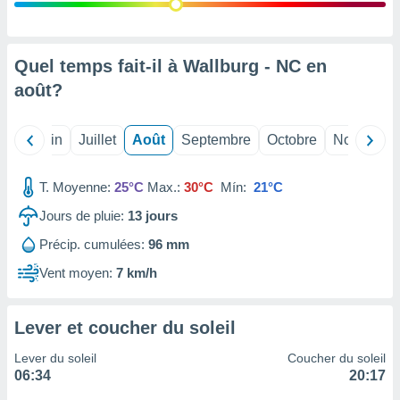
nées
lles sur
d'un
égitime,
Quel temps fait-il à Wallburg - NC en
vous
août
?
vous
 Pour ce
ous
Mai
Juin
Juillet
Août
Septembre
Octobre
Novembre
etirer
ement
T. Moyenne:
25°C
Max.:
30°C
Mín:
21°C
 opposer
ement
Jours de pluie:
13
jours
nées à
Précip. cumulées:
96 mm
ment en
 sur «
Vent moyen:
7 km/h
res
» ou
e
que de
Lever et coucher du soleil
kies
ite web.
Lever du soleil
Coucher du soleil
06:34
20:17
t nos