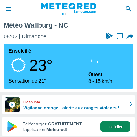
Météo Wallburg - NC
e
ntialité
08:02
Dimanche
...
enu de
o.com
Ensoleillé
o.com) a
23°
aré par
onnels
Ouest
arantir
Sensation de 21°
8
15 km/h
té des
ions
. Vous
accéder
Flash info
e en
Vigilance orange : alerte aux orages violents !
 les
Téléchargez
GRATUITEMENT
s :
Installer
l’application
Meteored!
r les