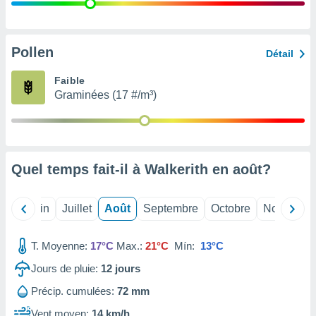
nées
lles sur
d'un
égitime,
Pollen
Détail
vous
vous
Faible
 Pour ce
Graminées (17 #/m³)
ous
etirer
ement
 opposer
Quel temps fait-il à Walkerith en
août
?
ement
nées à
ment en
Mai
Juin
Juillet
Août
Septembre
Octobre
Novembre
 sur «
res
» ou
e
T. Moyenne:
17°C
Max.:
21°C
Mín:
13°C
que de
kies
Jours de pluie:
12
jours
ite web.
Précip. cumulées:
72 mm
t nos
Vent moyen:
14 km/h