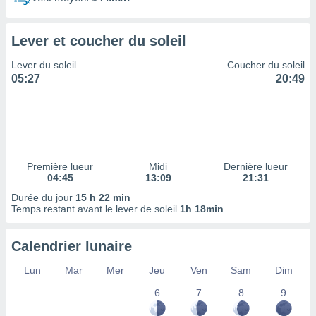
ires
ons le
ent des
Lever et coucher du soleil
es
 :
Lever du soleil
Coucher du soleil
et/ou
05:27
20:49
 à des
ions sur
eil,
des
limitées
Première lueur
Midi
Dernière lueur
nner la
04:45
13:09
21:31
, créer
ils pour
Durée du jour
15 h 22 min
ité
Temps restant avant le lever de soleil
1h 18min
lisée,
des
Calendrier lunaire
our
nner des
Lun
Mar
Mer
Jeu
Ven
Sam
Dim
és
lisées,
6
7
8
9
s profils
enus