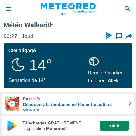
Météo Walkerith
e
ntialité
03:27
Jeudi
...
enu de
o.com
Ciel dégagé
o.com) a
14°
aré par
onnels
Dernier Quartier
arantir
Sensation de 14°
Éclairée:
46%
té des
ions
. Vous
Flash info
accéder
Découvrez la tendance météo entre août et
e en
octobre
 les
Téléchargez
GRATUITEMENT
s :
Installer
l’application
Meteored!
r les