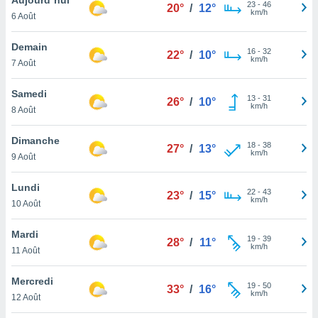
n «
23
-
46
20°
/
12°
km/h
6 Août
 et
r »,
cédez au
Demain
16
-
32
22°
/
10°
 et vous
km/h
7 Août
z
ation de
Samedi
13
-
31
26°
/
10°
km/h
8 Août
qu'ils
 nous ou
aires,
Dimanche
18
-
38
27°
/
13°
km/h
9 Août
nt de
t
Lundi
22
-
43
er le
23°
/
15°
km/h
10 Août
ement
te, ainsi
Mardi
19
-
39
28°
/
11°
km/h
per un
11 Août
écifique
us
Mercredi
19
-
50
de la
33°
/
16°
km/h
12 Août
 et du