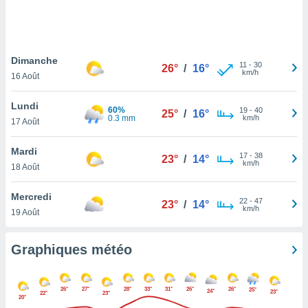
logies
e
s
Dimanche
tez pas
11
-
30
26°
/
16°
km/h
ation de
16 Août
, vous
z à
Lundi
60%
19
-
40
25°
/
16°
à notre
0.3 mm
km/h
17 Août
.com.
Mardi
 cas,
17
-
38
23°
/
14°
km/h
us
18 Août
ns que
s
Mercredi
22
-
47
23°
/
14°
km/h
19 Août
ires
urer la
on sur le
Graphiques météo
 seront
, et que
ies ne
26°
27°
28°
33°
31°
26°
26°
25°
24°
23°
22°
23°
as
20°