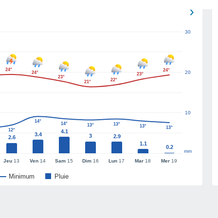
30
24°
24°
20
24°
23°
23°
22°
21°
10
14°
14°
13°
13°
13°
13°
12°
4.1
3.4
3
2.9
2.6
1.1
0.2
mm
Jeu
13
Ven
14
Sam
15
Dim
16
Lun
17
Mar
18
Mer
19
Minimum
Pluie