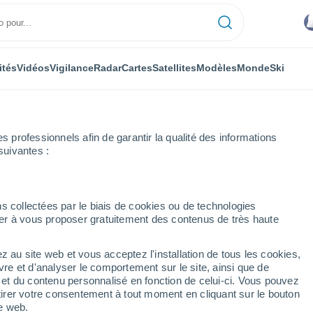
ités
Vidéos
Vigilance
Radar
Cartes
Satellites
Modèles
Monde
Ski
professionnels afin de garantir la qualité des informations
suivantes :
 Montes
s collectées par le biais de cookies ou de technologies
nuer à vous proposer gratuitement des contenus de très haute
tes
z au site web et vous acceptez l'installation de tous les cookies,
...
vre et d'analyser le comportement sur le site, ainsi que de
Heure par heure
é et du contenu personnalisé en fonction de celui-ci. Vous pouvez
Des bancs de brouillard sont
tirer votre consentement à tout moment en cliquant sur le bouton
attendus dans les prochaines
te web.