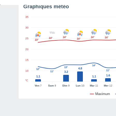
Graphiques météo
35
30
24°
24°
24°
24°
25
24°
23°
20
15
14°
13°
4.8
12°
11°
10
11°
3.2
1.6
1.1
1.1
°C
Ven
7
Sam
8
Dim
9
Lun
10
Mar
11
Mer
12
Maximum