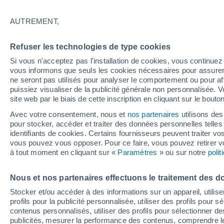
15°
AUTREMENT,
Dernier Qu
Refuser les technologies de type cookies
Éclairée:
3
Sensation de 15°
Si vous n'acceptez pas l'installation de cookies, vous continu
vous informons que seuls les cookies nécessaires pour assurer la
ne seront pas utilisés pour analyser le comportement ou pour af
puissiez visualiser de la publicité générale non personnalisée. V
Actualité
site web par le biais de cette inscription en cliquant sur le bouto
Le réchauffement climatique modifie le goût 
nos aliments
Avec votre consentement, nous et
nos partenaires
utilisons des
pour stocker, accéder et traiter des données personnelles telles 
Météo 1 - 7 jours
Heure par heure
Actualité
Carte 
identifiants de cookies. Certains fournisseurs peuvent traiter vo
vous pouvez vous opposer. Pour ce faire, vous pouvez retirer
à tout moment en cliquant sur «
Paramètres
» ou sur notre
poli
Demain
Dimanche
Aujourd´hui
Nous et nos partenaires effectuons le traitement des d
8 Août
9 Août
7 Août
Stocker et/ou accéder à des informations sur un appareil, utilise
profils pour la publicité personnalisée, utiliser des profils pour 
contenus personnalisés, utiliser des profils pour sélectionner
publicités, mesurer la performance des contenus, comprendre le
90%
70%