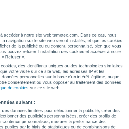
heures
artier
1%
ez à accéder à notre site web tameteo.com. Dans ce cas, nous
 navigation sur le site web seront installés, et que les cookies
ficher de la publicité ou du contenu personnalisé, bien que vous
ous pouvez refuser l'installation des cookies et accéder à notre
n « Refuser ».
de
 cookies, des identifiants uniques ou des technologies similaires
que votre visite sur ce site web, les adresses IP et les
de pluie
Radar de pluie
Satellites
Modèles
s données personnelles sur la base d'un intérêt légitime, auquel
 votre consentement ou vous opposer au traitement des données
tique de cookies
sur ce site web.
Lundi
Mardi
Mercredi
Jeudi
onnées suivant :
10 Août
11 Août
12 Août
13 Août
r des données limitées pour sélectionner la publicité, créer des
sélectionner des publicités personnalisées, créer des profils de
 des contenus personnalisés, mesurer la performance des
s publics par le biais de statistiques ou de combinaisons de
90%
80%
80%
80%