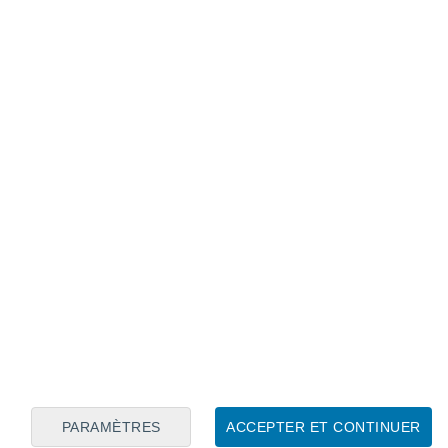
Calendrier lunaire
Lun
Mar
Mer
Jeu
Ven
Sam
Dim
7
8
9
10
11
12
13
14
15
16
17
18
19
20
PARAMÈTRES
ACCEPTER ET CONTINUER