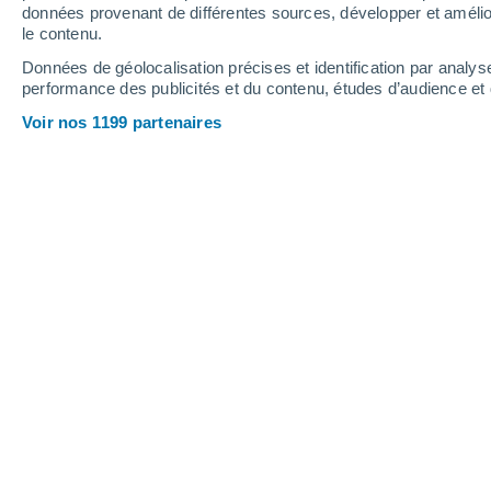
3.2 mm
1.1 mm
données provenant de différentes sources, développer et amélior
le contenu.
24°
/
11°
24°
/
13°
23°
/
12°
Données de géolocalisation précises et identification par analys
performance des publicités et du contenu, études d’audience e
20
-
48
km/h
18
-
45
km/h
16
21
-
50
km/h
Voir nos 1199 partenaires
Météo Vizarrón de Montes aujourd´hu
Éclaircies
20°
17:00
T. ressentie
20°
Éclaircies
18°
18:00
T. ressentie
18°
Ciel variable
16°
19:00
T. ressentie
16°
Ciel variable
16°
20:00
T. ressentie
16°