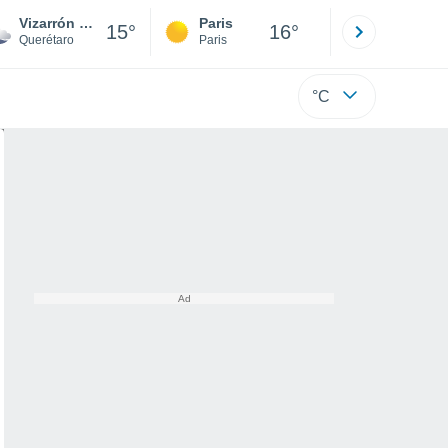
Vizarrón de Montes
Paris
Montpelli
15°
16°
Querétaro
Paris
Hérault
°C