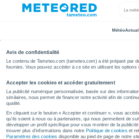
Météo
Actual
Avis de confidentialité
Le contenu de Tameteo.com (tameteo.com) a été préparé par des 
fournies. Vous pouvez accéder à ce site en utilisant les options 
Accepter les cookies et accéder gratuitement
Accueil
Mexique
État de Querétaro
Vizarrón de
La publicité numérique personnalisée, basée sur des information
similaires, nous permet de financer notre activité afin de conti
Météo Vizarrón de Mon
qualité.
En cliquant sur le bouton « Accepter et continuer », vous accéde
21:35
Vendredi
qu'ils soient à nous ou à partenaires, qui nous permettent de sui
développer un profil spécifique pour vous montrer de la publicit
trouver plus d'informations dans notre
Politique de cookies
et re
Éclaircies
Paramètres des cookies
disponible au pied de page de notre si