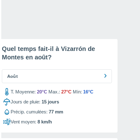
Quel temps fait-il à Vizarrón de
Montes en
août
?
Août
T. Moyenne:
20°C
Max.:
27°C
Mín:
16°C
Jours de pluie:
15
jours
Précip. cumulées:
77 mm
Vent moyen:
8 km/h