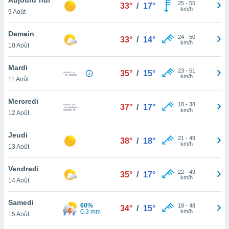
n «
25
-
55
33°
/
17°
km/h
9 Août
 et
r »,
cédez au
Demain
24
-
50
33°
/
14°
 et vous
km/h
10 Août
z
ation de
Mardi
23
-
51
35°
/
15°
km/h
11 Août
qu'ils
 nous ou
aires,
Mercredi
18
-
38
37°
/
17°
km/h
12 Août
nt de
t
Jeudi
21
-
49
er le
38°
/
18°
km/h
13 Août
ement
te, ainsi
Vendredi
22
-
49
35°
/
17°
km/h
per un
14 Août
écifique
us
Samedi
60%
18
-
48
de la
34°
/
15°
0.3 mm
km/h
15 Août
 et du