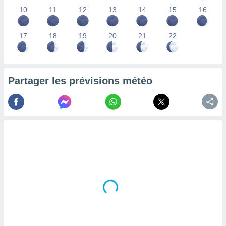
lisés,
10
11
12
13
14
15
16
des
our
17
18
19
20
21
22
nner des
s
lisés,
la
ance des
Partager les prévisions météo
s,
la
ance des
s,
dre les
par le
ques ou
inaisons
ées
nt de
tes
,
er et
r les