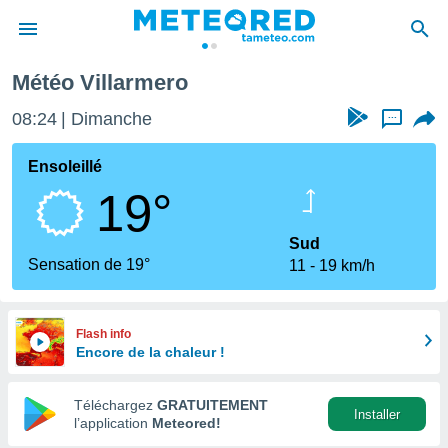
illarmero
Météo Villarmero
e
ntialité
08:24
Dimanche
...
enu de
o.com
Ensoleillé
o.com) a
19°
aré par
onnels
Sud
arantir
Sensation de 19°
11
19 km/h
té des
ions
. Vous
accéder
Flash info
e en
Encore de la chaleur !
 les
Téléchargez
GRATUITEMENT
s :
Installer
l’application
Meteored!
r les