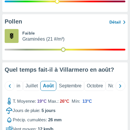
nées
lles sur
d'un
égitime,
Pollen
Détail
vous
vous
Faible
 Pour ce
Graminées (21 #/m³)
ous
etirer
ement
 opposer
Quel temps fait-il à Villarmero en
août
?
ement
nées à
ment en
Mai
Juin
Juillet
Août
Septembre
Octobre
Novembre
 sur «
res
» ou
e
T. Moyenne:
19°C
Max.:
26°C
Mín:
13°C
que de
kies
Jours de pluie:
5
jours
ite web.
Précip. cumulées:
26 mm
t nos
Vent moyen:
12 km/h