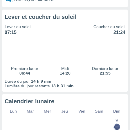
ires
ons le
ent des
Lever et coucher du soleil
es
 :
Lever du soleil
Coucher du soleil
et/ou
07:15
21:24
 à des
ions sur
eil,
des
limitées
Première lueur
Midi
Dernière lueur
nner la
06:44
14:20
21:55
, créer
ils pour
Durée du jour
14 h 9 min
ité
Lumière du jour restante
13 h 31 min
lisée,
des
Calendrier lunaire
our
nner des
Lun
Mar
Mer
Jeu
Ven
Sam
Dim
és
lisées,
9
s profils
enus