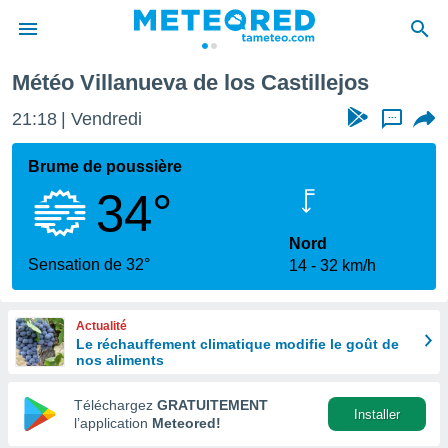
ueva de los Castillejos
Météo Villanueva de los Castillejos
e
ntialité
21:18
Vendredi
...
enu de
o.com
Brume de poussière
o.com) a
34°
aré par
onnels
Nord
arantir
Sensation de 32°
14
32 km/h
té des
ions
. Vous
Actualité
accéder
Le réchauffement climatique modifie le goût de
e en
nos aliments
 les
Téléchargez
GRATUITEMENT
s :
Installer
l’application
Meteored!
r les