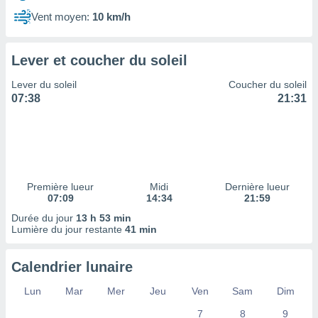
ires
ons le
Vent moyen:
10 km/h
ent des
es
 :
Lever et coucher du soleil
et/ou
Lever du soleil
Coucher du soleil
 à des
07:38
21:31
ions sur
eil,
des
limitées
nner la
, créer
Première lueur
Midi
Dernière lueur
ils pour
07:09
14:34
21:59
ité
Durée du jour
13 h 53 min
lisée,
Lumière du jour restante
41 min
des
our
nner des
Calendrier lunaire
és
lisées,
Lun
Mar
Mer
Jeu
Ven
Sam
Dim
s profils
7
8
9
enus