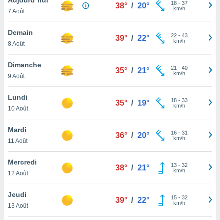
n «
18
-
37
38°
/
20°
km/h
7 Août
 et
r »,
cédez au
Demain
22
-
43
39°
/
22°
 et vous
km/h
8 Août
z
ation de
Dimanche
21
-
40
35°
/
21°
km/h
9 Août
qu'ils
 nous ou
aires,
Lundi
18
-
33
35°
/
19°
km/h
10 Août
nt de
t
Mardi
16
-
31
er le
36°
/
20°
km/h
11 Août
ement
te, ainsi
Mercredi
13
-
32
38°
/
21°
km/h
per un
12 Août
écifique
us
Jeudi
15
-
32
de la
39°
/
22°
km/h
13 Août
 et du