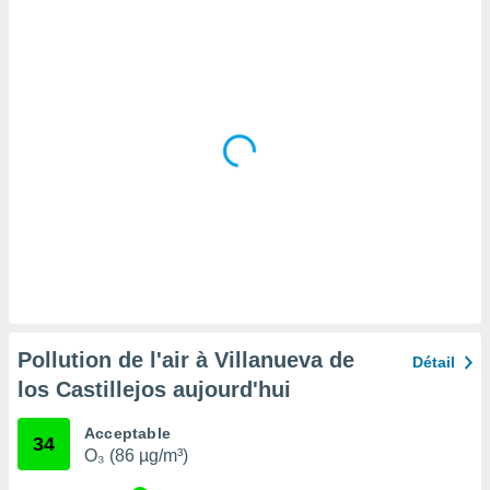
tre
ement,
enaires
s des
 des
nts
 ou des
gies
es pour
 accéder
r des
lles
ue votre
r ce site
Pollution de l'air à Villanueva de
Détail
 IP et
los Castillejos aujourd'hui
ifiants
es.
Acceptable
34
O₃ (86 µg/m³)
eurs
traiter