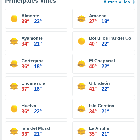
Principales villes
Autres villes
Almonte
Aracena
39°
22°
37°
18°
Ayamonte
Bollullos Par del Cond
34°
21°
40°
22°
Cortegana
El Chaparral
36°
18°
40°
22°
Encinasola
Gibraleón
37°
18°
41°
22°
Huelva
Isla Cristina
36°
22°
34°
21°
Isla del Moral
La Antilla
33°
21°
35°
21°