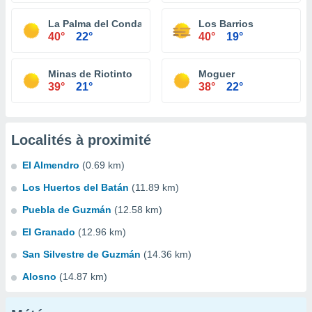
La Palma del Condado
Los Barrios
40°
22°
40°
19°
Minas de Riotinto
Moguer
39°
21°
38°
22°
Localités à proximité
El Almendro
(0.69 km)
Los Huertos del Batán
(11.89 km)
Puebla de Guzmán
(12.58 km)
El Granado
(12.96 km)
San Silvestre de Guzmán
(14.36 km)
Alosno
(14.87 km)