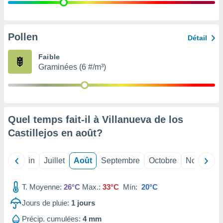
nées
lles sur
d'un
égitime,
Pollen
Détail
vous
vous
Faible
 Pour ce
Graminées (6 #/m³)
ous
etirer
ement
 opposer
Quel temps fait-il à Villanueva de los
ement
nées à
Castillejos en
août
?
ment en
 sur «
res
» ou
Mai
Juin
Juillet
Août
Septembre
Octobre
Novembre
e
que de
kies
T. Moyenne:
26°C
Max.:
33°C
Mín:
20°C
ite web.
Jours de pluie:
1
jours
t nos
Précip. cumulées:
4 mm