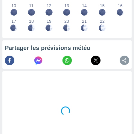
lisés,
10
11
12
13
14
15
16
des
our
17
18
19
20
21
22
nner des
s
lisés,
la
ance des
Partager les prévisions météo
s,
la
ance des
s,
dre les
par le
ques ou
inaisons
ées
nt de
tes
,
er et
r les