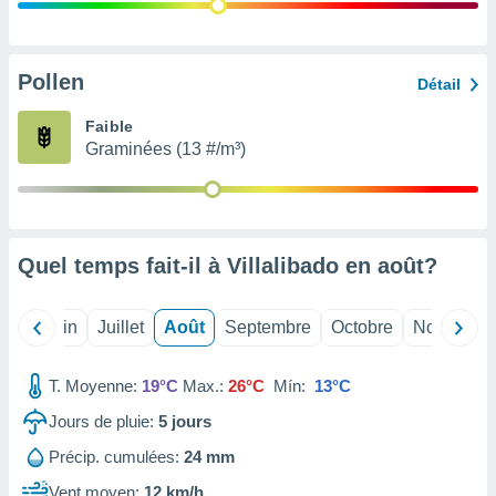
nées
lles sur
d'un
égitime,
Pollen
Détail
vous
vous
Faible
 Pour ce
Graminées (13 #/m³)
ous
etirer
ement
 opposer
Quel temps fait-il à Villalibado en
août
?
ement
nées à
ment en
Mai
Juin
Juillet
Août
Septembre
Octobre
Novembre
 sur «
res
» ou
e
T. Moyenne:
19°C
Max.:
26°C
Mín:
13°C
que de
kies
Jours de pluie:
5
jours
ite web.
Précip. cumulées:
24 mm
t nos
Vent moyen:
12 km/h