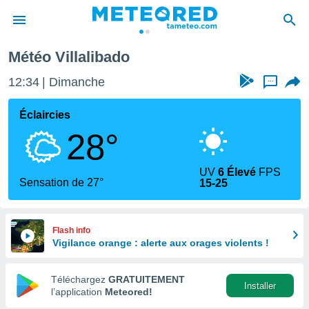
illalibado
Météo Villalibado
e
ntialité
12:34
Dimanche
...
enu de
o.com
Éclaircies
o.com) a
28°
aré par
onnels
UV
6 Élevé
FPS
arantir
Sensation de 27°
15-25
té des
ions
. Vous
accéder
Flash info
e en
Vigilance orange : alerte aux orages violents !
 les
Téléchargez
GRATUITEMENT
s :
Installer
l’application
Meteored!
r les