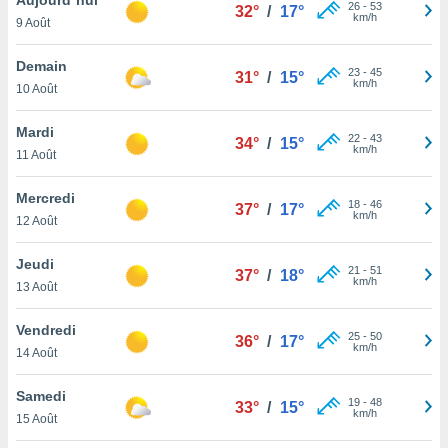
n «
26
-
53
32°
/
17°
km/h
9 Août
 et
r »,
cédez au
Demain
23
-
45
31°
/
15°
 et vous
km/h
10 Août
z
ation de
Mardi
22
-
43
34°
/
15°
km/h
11 Août
qu'ils
 nous ou
aires,
Mercredi
18
-
46
37°
/
17°
km/h
12 Août
nt de
t
Jeudi
21
-
51
er le
37°
/
18°
km/h
13 Août
ement
te, ainsi
Vendredi
25
-
50
36°
/
17°
km/h
per un
14 Août
écifique
us
Samedi
19
-
48
de la
33°
/
15°
km/h
15 Août
 et du