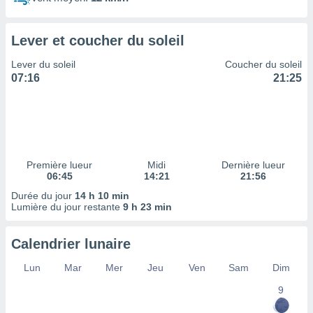
ires
ons le
ent des
Lever et coucher du soleil
es
 :
Lever du soleil
Coucher du soleil
et/ou
07:16
21:25
 à des
ions sur
eil,
des
limitées
Première lueur
Midi
Dernière lueur
nner la
06:45
14:21
21:56
, créer
ils pour
Durée du jour
14 h 10 min
ité
Lumière du jour restante
9 h 23 min
lisée,
des
Calendrier lunaire
our
nner des
Lun
Mar
Mer
Jeu
Ven
Sam
Dim
és
lisées,
9
s profils
enus