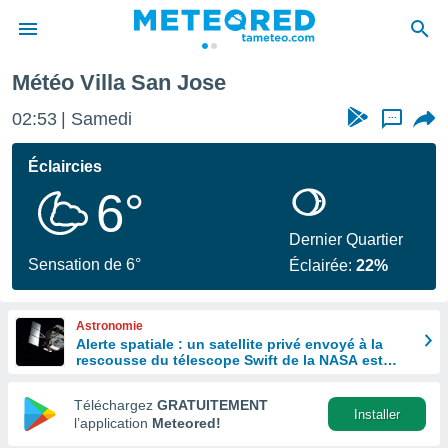
Météo Villa San Jose
e
ntialité
02:53
Samedi
...
enu de
o.com
Éclaircies
o.com) a
6°
aré par
onnels
Dernier Quartier
arantir
Sensation de 6°
Éclairée:
22%
té des
ions
. Vous
Astronomie
accéder
Alerte spatiale : un satellite privé envoyé à la
e en
rescousse du télescope Swift de la NASA est
 les
hors de contrôle
Téléchargez
GRATUITEMENT
s :
Installer
l’application
Meteored!
r les