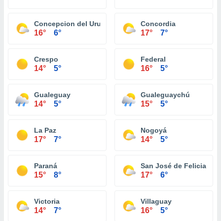
Concepcion del Uruguay
Concordia
16°
6°
17°
7°
Crespo
Federal
14°
5°
16°
5°
Gualeguay
Gualeguaychú
14°
5°
15°
5°
La Paz
Nogoyá
17°
7°
14°
5°
Paraná
San José de Feliciano
15°
8°
17°
6°
Victoria
Villaguay
14°
7°
16°
5°