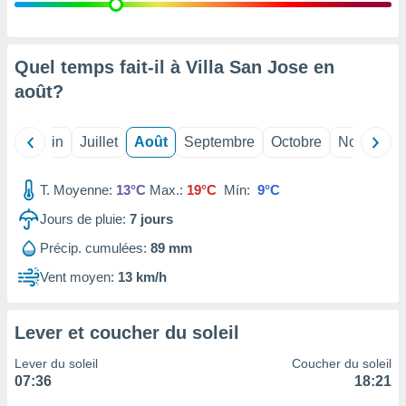
nées
lles sur
d'un
égitime,
Quel temps fait-il à Villa San Jose en
vous
août
?
vous
 Pour ce
ous
Mai
Juin
Juillet
Août
Septembre
Octobre
Novembre
etirer
ement
T. Moyenne:
13°C
Max.:
19°C
Mín:
9°C
 opposer
ement
Jours de pluie:
7
jours
nées à
Précip. cumulées:
89 mm
ment en
 sur «
Vent moyen:
13 km/h
res
» ou
e
que de
Lever et coucher du soleil
kies
ite web.
Lever du soleil
Coucher du soleil
07:36
18:21
t nos