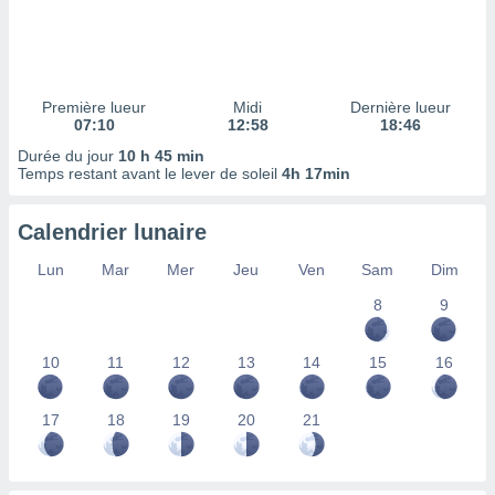
ires
ons le
ent des
es
 :
Première lueur
Midi
Dernière lueur
et/ou
07:10
12:58
18:46
 à des
Durée du jour
10 h 45 min
ions sur
Temps restant avant le lever de soleil
4h 17min
eil,
des
limitées
Calendrier lunaire
nner la
Lun
Mar
Mer
Jeu
Ven
Sam
Dim
, créer
ils pour
8
9
ité
lisée,
10
11
12
13
14
15
16
des
our
nner des
17
18
19
20
21
és
lisées,
s profils
enus