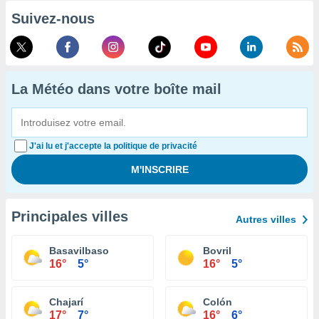
Suivez-nous
La Météo dans votre boîte mail
J'ai lu et j'accepte la politique de privacité
Principales villes
Autres villes
Basavilbaso
Bovril
16°
5°
16°
5°
Chajarí
Colón
17°
7°
16°
6°