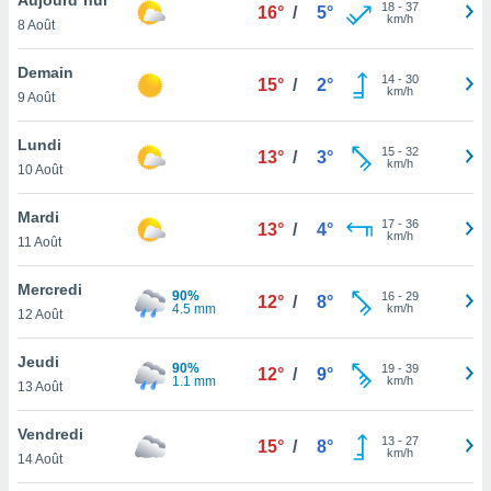
n «
18
-
37
16°
/
5°
km/h
8 Août
 et
r »,
cédez au
Demain
14
-
30
15°
/
2°
 et vous
km/h
9 Août
z
ation de
Lundi
15
-
32
13°
/
3°
km/h
10 Août
qu'ils
 nous ou
aires,
Mardi
17
-
36
13°
/
4°
km/h
11 Août
nt de
t
Mercredi
90%
16
-
29
er le
12°
/
8°
4.5 mm
km/h
12 Août
ement
te, ainsi
Jeudi
90%
19
-
39
12°
/
9°
1.1 mm
km/h
per un
13 Août
écifique
us
Vendredi
13
-
27
de la
15°
/
8°
km/h
14 Août
 et du