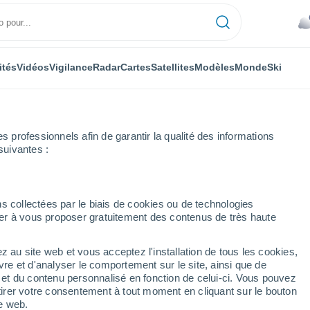
ités
Vidéos
Vigilance
Radar
Cartes
Satellites
Modèles
Monde
Ski
professionnels afin de garantir la qualité des informations
suivantes :
Mercedes
s collectées par le biais de cookies ou de technologies
nuer à vous proposer gratuitement des contenus de très haute
San Juan)
z au site web et vous acceptez l'installation de tous les cookies,
...
vre et d'analyser le comportement sur le site, ainsi que de
é et du contenu personnalisé en fonction de celui-ci. Vous pouvez
Heure par heure
tirer votre consentement à tout moment en cliquant sur le bouton
Ciel nuageux dans les
te web.
prochaines heures