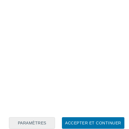
Calendrier lunaire
Lun
Mar
Mer
Jeu
Ven
Sam
Dim
6
7
8
9
10
11
12
13
14
15
16
17
18
19
PARAMÈTRES
ACCEPTER ET CONTINUER