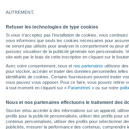
17°
AUTREMENT,
Dernier Qu
Refuser les technologies de type cookies
Éclairée:
4
Sensation de 17°
Si vous n'acceptez pas l'installation de cookies, vous continu
vous informons que seuls les cookies nécessaires pour assurer la
ne seront pas utilisés pour analyser le comportement ou pour af
puissiez visualiser de la publicité générale non personnalisée. V
Flash info
site web par le biais de cette inscription en cliquant sur le bouto
Découvrez la tendance météo entre août et oc
Avec votre consentement, nous et
nos partenaires
utilisons des
pour stocker, accéder et traiter des données personnelles telles 
Météo 1 - 7 jours
Heure par heure
Actualité
Carte
identifiants de cookies. Certains fournisseurs peuvent traiter vo
vous pouvez vous opposer. Pour ce faire, vous pouvez retirer
à tout moment en cliquant sur «
Paramètres
» ou sur notre
poli
Demain
Samedi
D
Aujourd´hui
Nous et nos partenaires effectuons le traitement des d
7 Août
8 Août
6 Août
Stocker et/ou accéder à des informations sur un appareil, utilise
profils pour la publicité personnalisée, utiliser des profils pour 
contenus personnalisés, utiliser des profils pour sélectionner
publicités, mesurer la performance des contenus, comprendre le