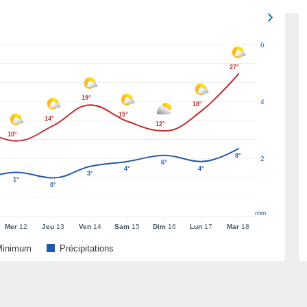
6
27°
19°
4
18°
15°
14°
12°
10°
8°
2
6°
4°
4°
3°
1°
0°
mm
Mer
12
Jeu
13
Ven
14
Sam
15
Dim
16
Lun
17
Mar
18
Minimum
Précipitations