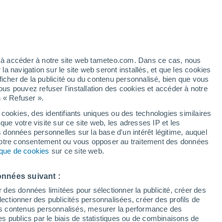
Vigilance jaune
Alerte vent de niveau modéré à Villa
Mercedes aujourd’hui
artier
4%
ez à accéder à notre site web tameteo.com. Dans ce cas, nous
 navigation sur le site web seront installés, et que les cookies
ficher de la publicité ou du contenu personnalisé, bien que vous
ous pouvez refuser l'installation des cookies et accéder à notre
n « Refuser ».
tobre
 cookies, des identifiants uniques ou des technologies similaires
que votre visite sur ce site web, les adresses IP et les
 de couverture nuageuse
Radar de pluie
Satellites
Modèles
s données personnelles sur la base d'un intérêt légitime, auquel
 votre consentement ou vous opposer au traitement des données
tique de cookies
sur ce site web.
imanche
Lundi
Mardi
Mercredi
onnées suivant :
9 Août
10 Août
11 Août
12 Août
r des données limitées pour sélectionner la publicité, créer des
sélectionner des publicités personnalisées, créer des profils de
 des contenus personnalisés, mesurer la performance des
s publics par le biais de statistiques ou de combinaisons de