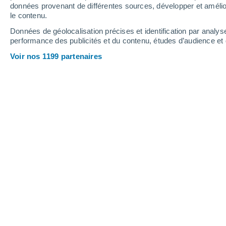
données provenant de différentes sources, développer et amélior
le contenu.
18°
/
4°
12°
/
4°
20°
/
6°
Données de géolocalisation précises et identification par analys
performance des publicités et du contenu, études d’audience e
5
-
18
km/h
8
-
22
km/h
5
18
-
51
km/h
Voir nos 1199 partenaires
Météo Villa Mercedes aujourd´hui
, 6 
Ciel variable
17°
05:00
T. ressentie
17°
Ciel variable
19°
06:00
T. ressentie
19°
Ciel variable
17°
08:00
T. ressentie
17°
Ciel variable
13°
11:00
T. ressentie
13°