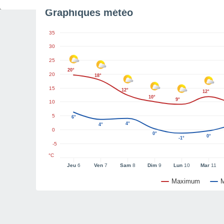
Graphiques météo
35
30
25
20°
20
18°
15
12°
12°
10°
9°
10
5
6°
4°
4°
0
0°
0°
-1°
-5
°C
Jeu
6
Ven
7
Sam
8
Dim
9
Lun
10
Mar
11
Maximum