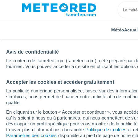
Météo
Actual
Avis de confidentialité
Le contenu de Tameteo.com (tameteo.com) a été préparé par des 
fournies. Vous pouvez accéder à ce site en utilisant les options 
Accepter les cookies et accéder gratuitement
Accueil
Argentine
Province de San Juan
Villa 
La publicité numérique personnalisée, basée sur des information
similaires, nous permet de financer notre activité afin de conti
Météo Villa Mercedes (
qualité.
En cliquant sur le bouton « Accepter et continuer », vous accéde
05:21
Jeudi
qu'ils soient à nous ou à partenaires, qui nous permettent de sui
développer un profil spécifique pour vous montrer de la publicit
trouver plus d'informations dans notre
Politique de cookies
et re
Ciel variable
Paramètres des cookies
disponible au pied de page de notre si