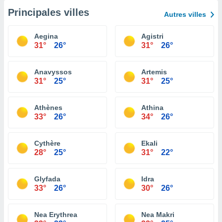
Principales villes
Autres villes
Aegina
Agistri
31°
26°
31°
26°
Anavyssos
Artemis
31°
25°
31°
25°
Athènes
Athina
33°
26°
34°
26°
Cythère
Ekali
28°
25°
31°
22°
Glyfada
Idra
33°
26°
30°
26°
Nea Erythrea
Nea Makri