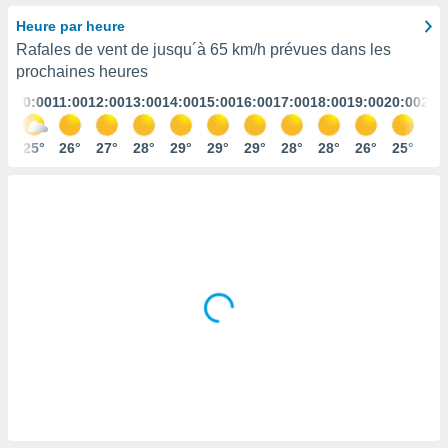
s et
Heure par heure
r
Rafales de vent de jusqu´à
65 km/h
prévues dans les
tement
prochaines heures
cité
ue
:00
10:00
11:00
12:00
13:00
14:00
15:00
16:00
17:00
18:00
19:00
20:00
21:
lisée,
ACCEPTER
ur des
ET
4°
25°
26°
27°
28°
29°
29°
29°
28°
28°
26°
25°
24
ions
CONTINUER
es par le
 cookies
PARAMÈTRES
gies
es, nous
de
 notre
afin de
r à vous
r
ment des
 de très
alité.
ant sur