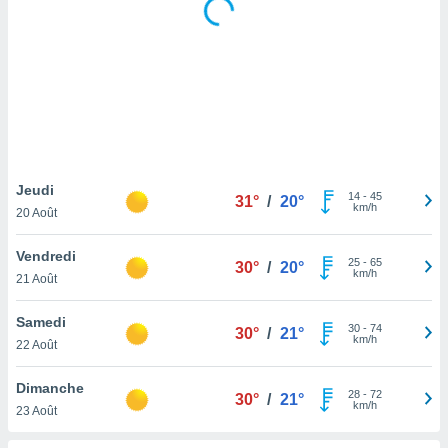
logies
e
s
tez pas
ation de
, vous
z à
à notre
Jeudi
14
-
45
31°
/
20°
.com.
km/h
20 Août
 cas,
us
Vendredi
ns que
25
-
65
30°
/
20°
km/h
21 Août
s
ires
Samedi
30
-
74
30°
/
21°
urer la
km/h
22 Août
on sur le
 seront
Dimanche
, et que
28
-
72
30°
/
21°
km/h
23 Août
ies ne
as