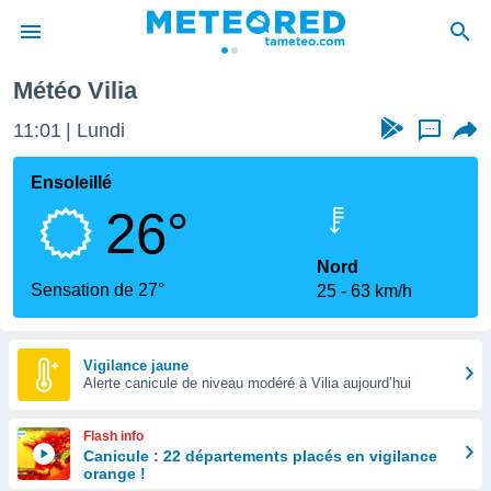
Météo Vilia
e
ntialité
11:01
Lundi
...
enu de
o.com
Ensoleillé
o.com) a
26°
aré par
onnels
Nord
arantir
Sensation de 27°
25
63 km/h
té des
ions
. Vous
accéder
Vigilance jaune
e en
Alerte canicule de niveau modéré à Vilia aujourd’hui
 les
Flash info
s :
Canicule : 22 départements placés en vigilance
orange !
r les