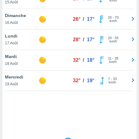
km/h
15 Août
lisé en
 de
Dimanche
. Vous
26
-
70
26°
/
17°
km/h
rouver
16 Août
ations
Lundi
20
-
55
28°
/
17°
re
km/h
17 Août
que de
kies
Mardi
r votre
11
-
38
32°
/
18°
km/h
ement à
18 Août
ment en
sur le
Mercredi
7
-
33
32°
/
19°
km/h
19 Août
res des
kies
le au
page de
te web.
MENT,
 les