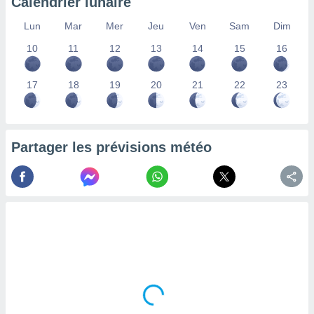
Calendrier lunaire
lisés,
des
Lun
Mar
Mer
Jeu
Ven
Sam
Dim
our
10
11
12
13
14
15
16
nner des
s
lisés,
17
18
19
20
21
22
23
la
ance des
s,
la
Partager les prévisions météo
ance des
s,
dre les
par le
ques ou
inaisons
ées
nt de
tes
,
er et
r les