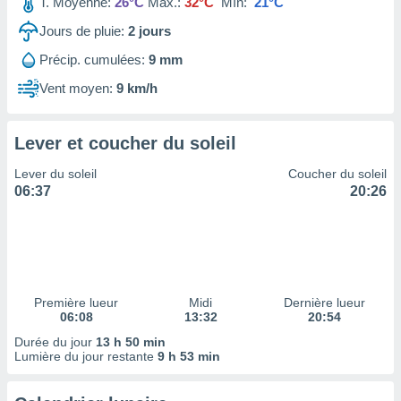
ires
T. Moyenne:
26°C
Max.:
32°C
Mín:
21°C
ons le
Jours de pluie:
2
jours
ent des
es
Précip. cumulées:
9 mm
 :
Vent moyen:
9 km/h
et/ou
 à des
ions sur
Lever et coucher du soleil
eil,
des
Lever du soleil
Coucher du soleil
limitées
06:37
20:26
nner la
, créer
ils pour
ité
lisée,
des
Première lueur
Midi
Dernière lueur
our
06:08
13:32
20:54
nner des
Durée du jour
13 h 50 min
és
Lumière du jour restante
9 h 53 min
lisées,
s profils
enus