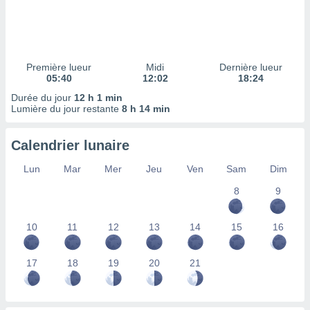
ires
ons le
ent des
es
 :
Première lueur
Midi
Dernière lueur
et/ou
05:40
12:02
18:24
 à des
Durée du jour
12 h 1 min
ions sur
Lumière du jour restante
8 h 14 min
eil,
des
limitées
Calendrier lunaire
nner la
Lun
Mar
Mer
Jeu
Ven
Sam
Dim
, créer
ils pour
8
9
ité
lisée,
10
11
12
13
14
15
16
des
our
nner des
17
18
19
20
21
és
lisées,
s profils
enus