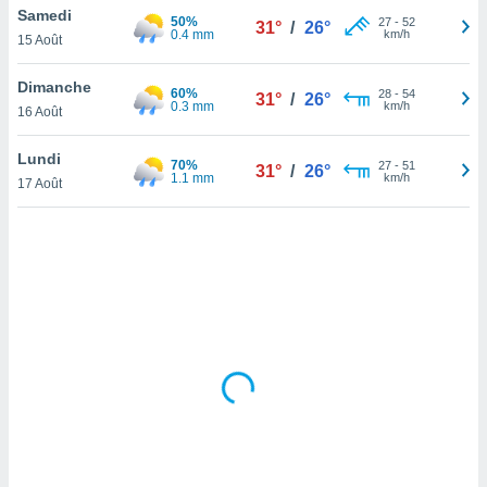
Samedi
lisé en
50%
27
-
52
31°
/
26°
0.4 mm
km/h
 de
15 Août
. Vous
rouver
Dimanche
60%
28
-
54
31°
/
26°
0.3 mm
km/h
16 Août
ations
re
Lundi
que de
70%
27
-
51
31°
/
26°
1.1 mm
km/h
kies
17 Août
r votre
ement à
ment en
sur le
res des
kies
le au
page de
te web.
MENT,
 les