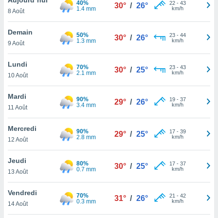
40%
n «
22
-
43
30°
/
26°
1.4 mm
km/h
8 Août
 et
r »,
cédez au
Demain
50%
23
-
44
30°
/
26°
 et vous
1.3 mm
km/h
9 Août
z
ation de
Lundi
70%
23
-
43
30°
/
25°
2.1 mm
km/h
10 Août
qu'ils
 nous ou
aires,
Mardi
90%
19
-
37
29°
/
26°
3.4 mm
km/h
11 Août
nt de
t
Mercredi
90%
17
-
39
er le
29°
/
25°
2.8 mm
km/h
12 Août
ement
te, ainsi
Jeudi
80%
17
-
37
30°
/
25°
0.7 mm
km/h
per un
13 Août
écifique
us
Vendredi
70%
21
-
42
de la
31°
/
26°
0.3 mm
km/h
14 Août
 et du