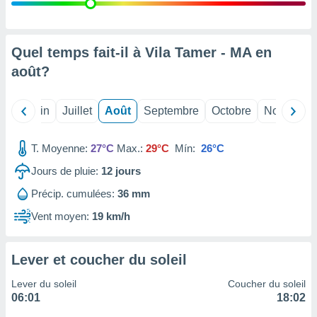
nées
lles sur
d'un
égitime,
Quel temps fait-il à Vila Tamer - MA en
vous
août
?
vous
 Pour ce
ous
Mai
Juin
Juillet
Août
Septembre
Octobre
Novembre
etirer
ement
T. Moyenne:
27°C
Max.:
29°C
Mín:
26°C
 opposer
ement
Jours de pluie:
12
jours
nées à
Précip. cumulées:
36 mm
ment en
 sur «
Vent moyen:
19 km/h
res
» ou
e
que de
Lever et coucher du soleil
kies
ite web.
Lever du soleil
Coucher du soleil
06:01
18:02
t nos