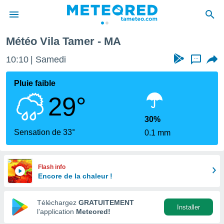
Météo Vila Tamer - MA
e
ntialité
10:10
Samedi
...
enu de
o.com
Pluie faible
o.com) a
29°
aré par
onnels
30%
arantir
Sensation de 33°
0.1 mm
té des
ions
. Vous
accéder
Flash info
e en
Encore de la chaleur !
 les
Téléchargez
GRATUITEMENT
s :
Installer
l’application
Meteored!
r les