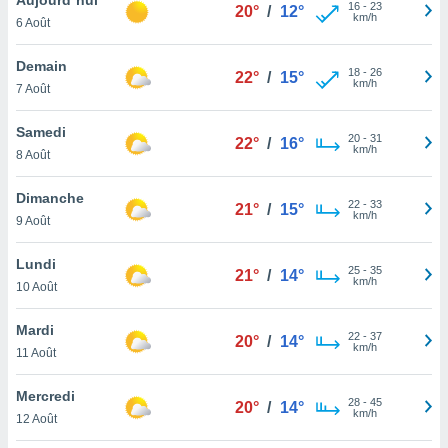
n «
16
-
23
20°
/
12°
km/h
6 Août
 et
r »,
cédez au
Demain
18
-
26
22°
/
15°
 et vous
km/h
7 Août
z
ation de
Samedi
20
-
31
22°
/
16°
km/h
8 Août
qu'ils
 nous ou
aires,
Dimanche
22
-
33
21°
/
15°
km/h
9 Août
nt de
t
Lundi
25
-
35
er le
21°
/
14°
km/h
10 Août
ement
te, ainsi
Mardi
22
-
37
20°
/
14°
km/h
per un
11 Août
écifique
us
Mercredi
28
-
45
de la
20°
/
14°
km/h
12 Août
 et du