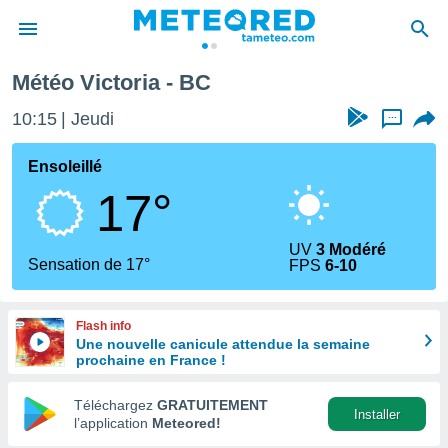
Météo Victoria - BC
e
ntialité
10:15
Jeudi
...
enu de
o.com
Ensoleillé
o.com) a
17°
aré par
onnels
UV
3 Modéré
arantir
Sensation de 17°
FPS
6-10
té des
ions
. Vous
Flash info
accéder
Une nouvelle canicule attendue la semaine
e en
prochaine en France !
 les
Téléchargez
GRATUITEMENT
s :
Installer
l’application
Meteored!
r les