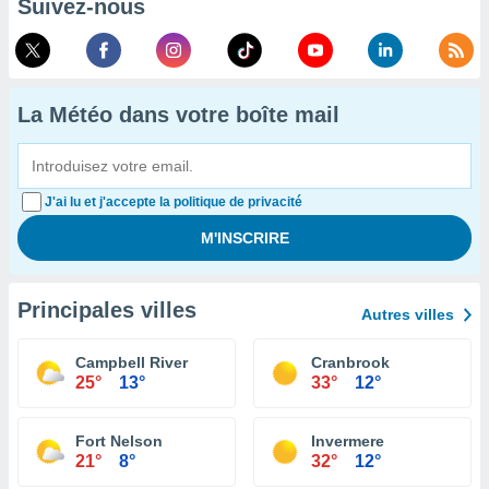
Suivez-nous
La Météo dans votre boîte mail
J'ai lu et j'accepte la politique de privacité
Principales villes
Autres villes
Campbell River
Cranbrook
25°
13°
33°
12°
Fort Nelson
Invermere
21°
8°
32°
12°