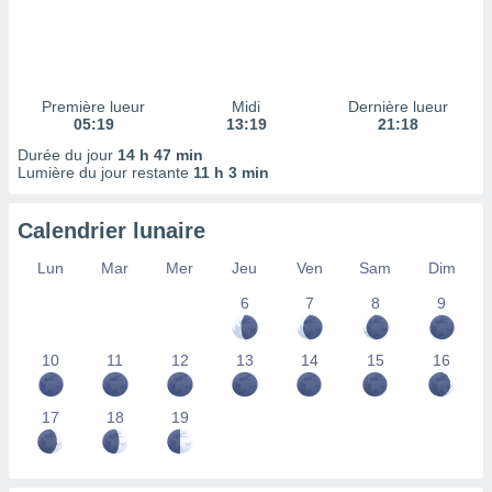
ires
ons le
ent des
es
 :
Première lueur
Midi
Dernière lueur
et/ou
05:19
13:19
21:18
 à des
Durée du jour
14 h 47 min
ions sur
Lumière du jour restante
11 h 3 min
eil,
des
limitées
Calendrier lunaire
nner la
Lun
Mar
Mer
Jeu
Ven
Sam
Dim
, créer
ils pour
6
7
8
9
ité
lisée,
10
11
12
13
14
15
16
des
our
nner des
17
18
19
és
lisées,
s profils
enus