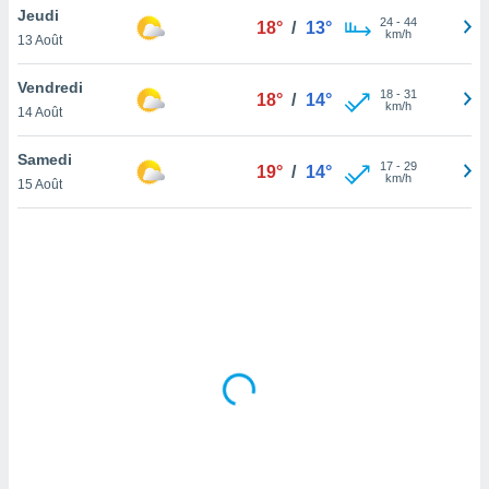
Jeudi
lisé en
24
-
44
18°
/
13°
km/h
 de
13 Août
. Vous
rouver
Vendredi
18
-
31
18°
/
14°
km/h
14 Août
ations
re
Samedi
que de
17
-
29
19°
/
14°
km/h
kies
15 Août
r votre
ement à
ment en
sur le
res des
kies
le au
page de
te web.
MENT,
 les