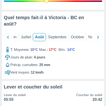
nées
lles sur
d'un
égitime,
Quel temps fait-il à Victoria - BC en
vous
août
?
vous
 Pour ce
ous
Mai
Juin
Juillet
Août
Septembre
Octobre
Novembre
etirer
ement
T. Moyenne:
15°C
Max.:
17°C
Mín:
14°C
 opposer
ement
Jours de pluie:
4
jours
nées à
Précip. cumulées:
25 mm
ment en
 sur «
Vent moyen:
12 km/h
res
» ou
e
que de
Lever et coucher du soleil
kies
ite web.
Lever du soleil
Coucher du soleil
05:55
20:42
t nos