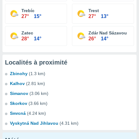
Trebíc
Trest
27°
15°
27°
13°
Zatec
Zdár Nad Sázavou
28°
14°
26°
14°
Localités à proximité
Zbinohy
(1.3 km)
Kalhov
(2.81 km)
Simanov
(3.06 km)
Skorkov
(3.66 km)
Smrcná
(4.24 km)
Vyskytná Nad Jihlavou
(4.31 km)