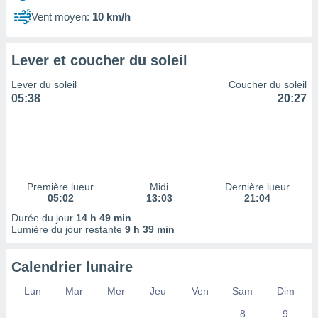
ires
ons le
Vent moyen:
10 km/h
ent des
es
 :
Lever et coucher du soleil
et/ou
Lever du soleil
Coucher du soleil
 à des
05:38
20:27
ions sur
eil,
des
limitées
nner la
, créer
Première lueur
Midi
Dernière lueur
ils pour
05:02
13:03
21:04
ité
Durée du jour
14 h 49 min
lisée,
Lumière du jour restante
9 h 39 min
des
our
nner des
Calendrier lunaire
és
lisées,
Lun
Mar
Mer
Jeu
Ven
Sam
Dim
s profils
8
9
enus