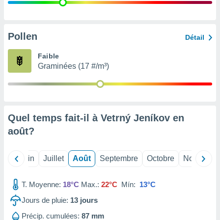
nées
lles sur
d'un
égitime,
Pollen
Détail
vous
vous
Faible
 Pour ce
Graminées (17 #/m³)
ous
etirer
ement
 opposer
Quel temps fait-il à Vetrný Jeníkov en
ement
nées à
août
?
ment en
 sur «
res
» ou
Mai
Juin
Juillet
Août
Septembre
Octobre
Novembre
e
que de
kies
T. Moyenne:
18°C
Max.:
22°C
Mín:
13°C
ite web.
Jours de pluie:
13
jours
t nos
Précip. cumulées:
87 mm