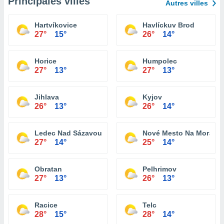
Principales villes
Autres villes
Hartvíkovice
Havlíckuv Brod
27°
15°
26°
14°
Horice
Humpolec
27°
13°
27°
13°
Jihlava
Kyjov
26°
13°
26°
14°
Ledec Nad Sázavou
Nové Mesto Na Morave
27°
14°
25°
14°
Obratan
Pelhrimov
27°
13°
26°
13°
Racice
Telc
28°
15°
28°
14°