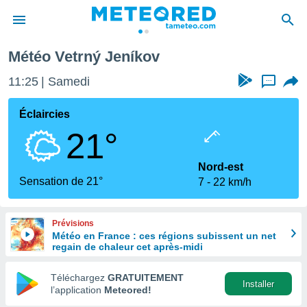
Météo Vetrný Jeníkov
e
ntialité
11:25
Samedi
...
enu de
o.com
Éclaircies
o.com) a
21°
aré par
onnels
Nord-est
arantir
Sensation de 21°
7
22 km/h
té des
ions
. Vous
Prévisions
accéder
Météo en France : ces régions subissent un net
e en
regain de chaleur cet après-midi
 les
Téléchargez
GRATUITEMENT
s :
Installer
l’application
Meteored!
r les