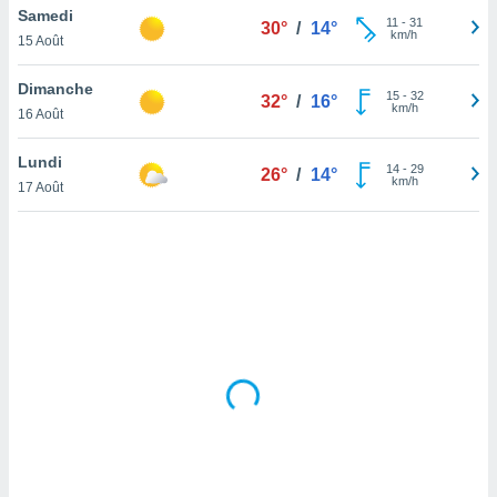
Samedi
lisé en
11
-
31
30°
/
14°
km/h
 de
15 Août
. Vous
rouver
Dimanche
15
-
32
32°
/
16°
km/h
16 Août
ations
re
Lundi
que de
14
-
29
26°
/
14°
km/h
kies
17 Août
r votre
ement à
ment en
sur le
res des
kies
le au
page de
te web.
MENT,
 les