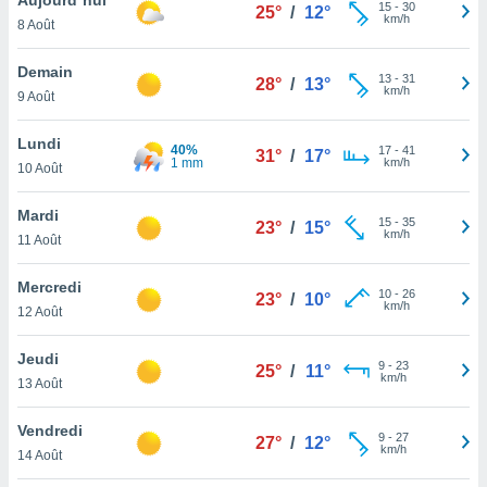
n «
15
-
30
25°
/
12°
km/h
8 Août
 et
r »,
cédez au
Demain
13
-
31
28°
/
13°
 et vous
km/h
9 Août
z
ation de
Lundi
40%
17
-
41
31°
/
17°
1 mm
km/h
10 Août
qu'ils
 nous ou
aires,
Mardi
15
-
35
23°
/
15°
km/h
11 Août
nt de
t
Mercredi
10
-
26
er le
23°
/
10°
km/h
12 Août
ement
te, ainsi
Jeudi
9
-
23
25°
/
11°
km/h
per un
13 Août
écifique
us
Vendredi
9
-
27
de la
27°
/
12°
km/h
14 Août
 et du