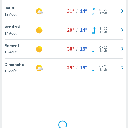
lisé en
Jeudi
 de
9
-
22
31°
/
14°
km/h
13 Août
. Vous
rouver
Vendredi
8
-
32
29°
/
14°
ations
km/h
14 Août
re
que de
Samedi
kies
6
-
28
30°
/
16°
km/h
15 Août
r votre
ement à
ment en
Dimanche
6
-
28
29°
/
16°
sur le
km/h
16 Août
res des
kies
le au
page de
te web.
MENT,
 les