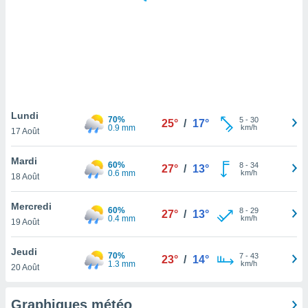
logies
e
s
tez pas
ation de
, vous
z à
à notre
Lundi
70%
5
-
30
25°
/
17°
0.9 mm
km/h
17 Août
.com.
 cas,
Mardi
60%
8
-
34
us
27°
/
13°
0.6 mm
km/h
18 Août
ns que
s
Mercredi
60%
8
-
29
27°
/
13°
ires
0.4 mm
km/h
19 Août
urer la
on sur le
Jeudi
70%
7
-
43
 seront
23°
/
14°
1.3 mm
km/h
20 Août
, et que
ies ne
as
Graphiques météo