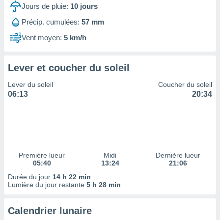
ires
Jours de pluie:
10
jours
ons le
ent des
Précip. cumulées:
57 mm
es
Vent moyen:
5 km/h
 :
et/ou
 à des
Lever et coucher du soleil
ions sur
eil,
Lever du soleil
Coucher du soleil
des
06:13
20:34
limitées
nner la
, créer
ils pour
ité
lisée,
Première lueur
Midi
Dernière lueur
05:40
13:24
21:06
des
our
Durée du jour
14 h 22 min
nner des
Lumière du jour restante
5 h 28 min
és
lisées,
Calendrier lunaire
s profils
enus