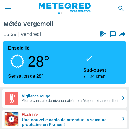
Météo Vergemoli
e
ntialité
15:39
Vendredi
...
enu de
o.com
Ensoleillé
o.com) a
28°
aré par
onnels
Sud-ouest
arantir
Sensation de 28°
7
24 km/h
té des
ions
. Vous
accéder
Vigilance rouge
e en
Alerte canicule de niveau extrême à Vergemoli aujourd’hui
 les
Flash info
s :
Une nouvelle canicule attendue la semaine
prochaine en France !
r les