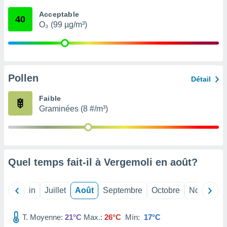
nées
Acceptable
lles sur
40
O₃ (99 µg/m³)
d'un
égitime,
vous
vous
 Pour ce
ous
Pollen
Détail
etirer
Faible
ement
Graminées (8 #/m³)
 opposer
ement
nées à
ment en
 sur «
res
» ou
Quel temps fait-il à Vergemoli en
août
?
e
que de
kies
Mai
Juin
Juillet
Août
Septembre
Octobre
Novembre
ite web.
T. Moyenne:
21°C
Max.:
26°C
Mín:
17°C
t nos